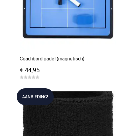
Coachbord padel (magnetisch)
€
44,95
0
o
u
t
AANBIEDING!
o
f
5