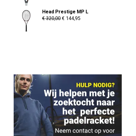
was:
is:
Head Prestige MP L
€ 229,95.
€ 169,95.
Oorspronkelijke
Huidige
€
320,00
€
144,95
prijs
prijs
was:
is:
€ 320,00.
€ 144,95.