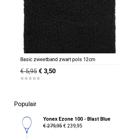
Basic zweetband zwart pols 12cm
Oorspronkelijke
Huidige
€
5,95
€
3,50
prijs
prijs
0
was:
is:
o
u
€ 5,95.
€ 3,50.
t
o
Populair
f
5
Yonex Ezone 100 - Blast Blue
Oorspronkelijke
Huidige
€
279,95
€
239,95
prijs
prijs