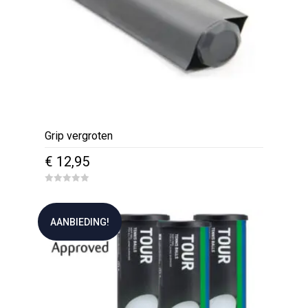
Grip vergroten
€
12,95
0
o
u
t
AANBIEDING!
o
f
5