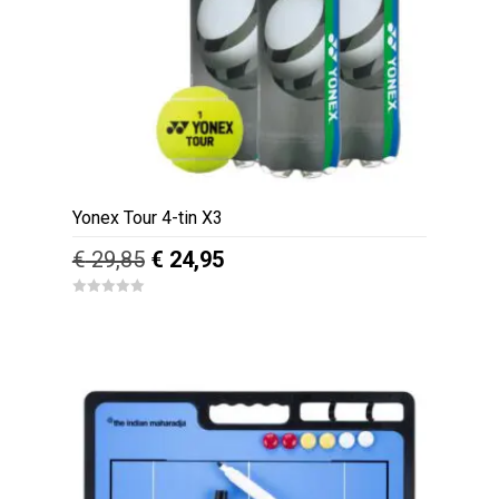
Yonex Tour 4-tin X3
Oorspronkelijke
Huidige
€
29,85
€
24,95
prijs
prijs
0
was:
is:
o
u
€ 29,85.
€ 24,95.
t
o
f
5