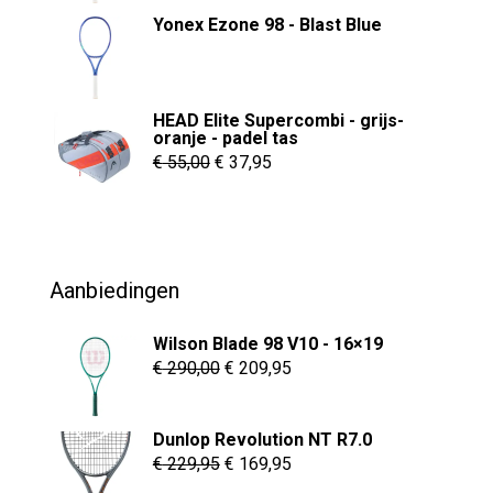
was:
is:
Yonex Ezone 98 - Blast Blue
€ 279,95.
€ 239,95.
HEAD Elite Supercombi - grijs-
oranje - padel tas
Oorspronkelijke
Huidige
€
55,00
€
37,95
prijs
prijs
was:
is:
€ 55,00.
€ 37,95.
Aanbiedingen
Wilson Blade 98 V10 - 16×19
Oorspronkelijke
Huidige
€
290,00
€
209,95
prijs
prijs
was:
is:
Dunlop Revolution NT R7.0
€ 290,00.
€ 209,95.
Oorspronkelijke
Huidige
€
229,95
€
169,95
prijs
prijs