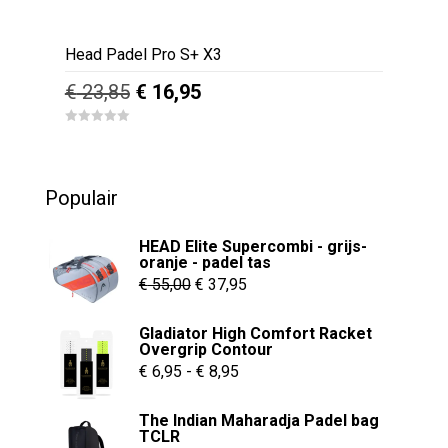
Head Padel Pro S+ X3
Oorspronkelijke
Huidige
€
23,85
€
16,95
prijs
prijs
0
was:
is:
o
u
€ 23,85.
€ 16,95.
t
o
Populair
f
5
HEAD Elite Supercombi - grijs-
oranje - padel tas
Oorspronkelijke
Huidige
€
55,00
€
37,95
prijs
prijs
Gladiator High Comfort Racket
was:
is:
Overgrip Contour
€ 55,00.
€ 37,95.
Prijsklasse:
€
6,95
-
€
8,95
€ 6,95
The Indian Maharadja Padel bag
tot
TCLR