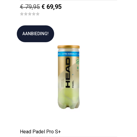
Oorspronkelijke
Huidige
€
79,95
€
69,95
prijs
prijs
0
was:
is:
o
u
€ 79,95.
€ 69,95.
t
AANBIEDING!
o
f
5
Head Padel Pro S+