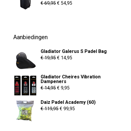
€ 8,95
Oorspronkelijke
Huidige
€
69,95
€
54,95
prijs
prijs
was:
is:
€ 69,95.
€ 54,95.
Aanbiedingen
Gladiator Galerus S Padel Bag
Oorspronkelijke
Huidige
€
19,95
€
14,95
prijs
prijs
was:
is:
Gladiator Cheires Vibration
€ 19,95.
€ 14,95.
Dampeners
Oorspronkelijke
Huidige
€
14,95
€
9,95
prijs
prijs
Daiz Padel Academy (60)
was:
is:
Oorspronkelijke
Huidige
€
119,95
€
99,95
€ 14,95.
€ 9,95.
prijs
prijs
was:
is: