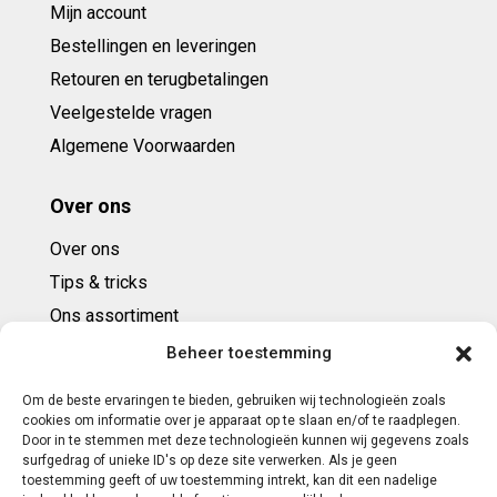
Mijn account
Bestellingen en leveringen
Retouren en terugbetalingen
Veelgestelde vragen
Algemene Voorwaarden
Over ons
Over ons
Tips & tricks
Ons assortiment
Cadeaubonnen
Beheer toestemming
Om de beste ervaringen te bieden, gebruiken wij technologieën zoals
Contact
cookies om informatie over je apparaat op te slaan en/of te raadplegen.
Door in te stemmen met deze technologieën kunnen wij gegevens zoals
E: info@ntbespanservice.nl
surfgedrag of unieke ID's op deze site verwerken. Als je geen
toestemming geeft of uw toestemming intrekt, kan dit een nadelige
+31 (0)6-5188 0267