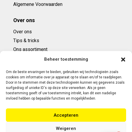
Algemene Voorwaarden
Over ons
Over ons
Tips & tricks
Ons assortiment
Cadeaubonnen
Beheer toestemming
Om de beste ervaringen te bieden, gebruiken wij technologieën zoals
Contact
cookies om informatie over je apparaat op te slaan en/of te raadplegen.
Door in te stemmen met deze technologieën kunnen wij gegevens zoals
E: info@ntbespanservice.nl
surfgedrag of unieke ID's op deze site verwerken. Als je geen
toestemming geeft of uw toestemming intrekt, kan dit een nadelige
+31 (0)6-5188 0267
invloed hebben op bepaalde functies en mogelijkheden.
Adres:
Accepteren
Modelleur 41
5171SL KAATSHEUVEL
Weigeren