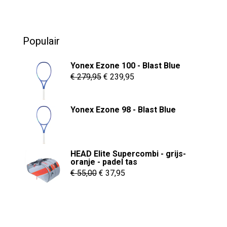
o
heeft
f
5
meerdere
variaties.
Populair
Deze
optie
Yonex Ezone 100 - Blast Blue
kan
Oorspronkelijke
Huidige
€
279,95
€
239,95
gekozen
prijs
prijs
worden
was:
is:
Yonex Ezone 98 - Blast Blue
op
€ 279,95.
€ 239,95.
de
productpagina
HEAD Elite Supercombi - grijs-
oranje - padel tas
Oorspronkelijke
Huidige
€
55,00
€
37,95
prijs
prijs
was:
is:
€ 55,00.
€ 37,95.