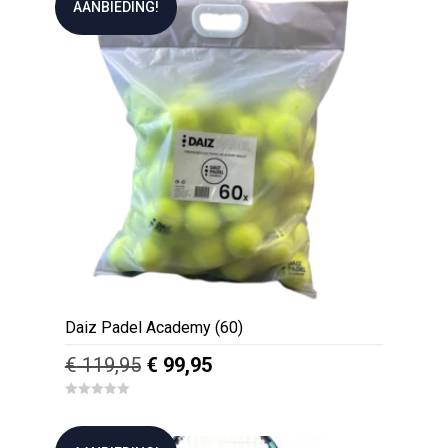
AANBIEDING!
Daiz Padel Academy (60)
Oorspronkelijke
Huidige
€
119,95
€
99,95
prijs
prijs
0
was:
is:
o
u
€ 119,95.
€ 99,95.
t