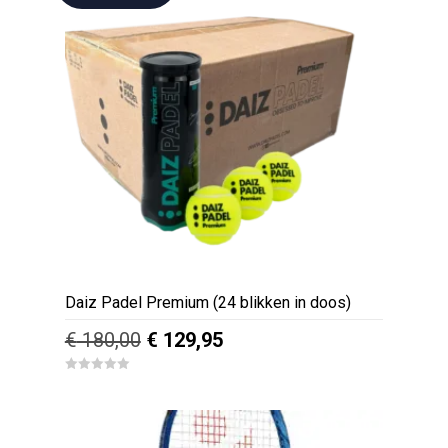
Daiz Padel Premium (24 blikken in doos)
Oorspronkelijke
Huidige
€
180,00
€
129,95
prijs
prijs
0
was:
is:
o
u
€ 180,00.
€ 129,95.
t
o
f