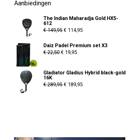
Aanbiedingen
The Indian Maharadja Gold HX5-
612
Oorspronkelijke
Huidige
€
149,95
€
114,95
prijs
prijs
Daiz Padel Premium set X3
was:
is:
Oorspronkelijke
Huidige
€
22,50
€
19,95
€ 149,95.
€ 114,95.
prijs
prijs
was:
is:
Gladiator Gladius Hybrid black-gold
€ 22,50.
€ 19,95.
16K
Oorspronkelijke
Huidige
€
289,95
€
189,95
prijs
prijs
was:
is:
€ 289,95.
€ 189,95.