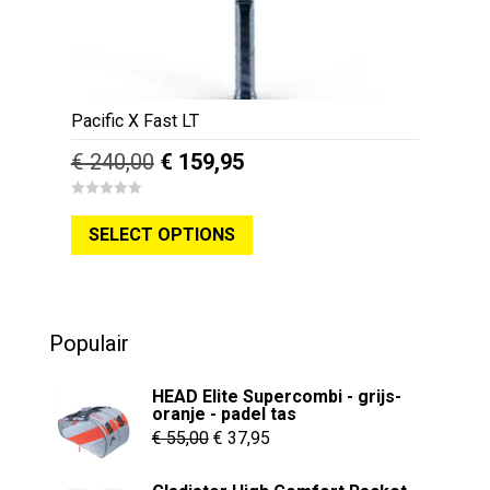
de
productpagina
Pacific X Fast LT
Oorspronkelijke
Huidige
€
240,00
€
159,95
prijs
prijs
Dit
0
was:
is:
o
SELECT OPTIONS
u
product
€ 240,00.
€ 159,95.
t
o
heeft
f
5
meerdere
variaties.
Populair
Deze
optie
HEAD Elite Supercombi - grijs-
kan
oranje - padel tas
Oorspronkelijke
Huidige
gekozen
€
55,00
€
37,95
worden
prijs
prijs