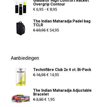
Gladiator High Comfort Racket
op
was:
is:
Overgrip Contour
de
€ 55,00.
€ 37,95.
Prijsklasse:
€
6,95
-
€
8,95
productpagina
€ 6,95
The Indian Maharadja Padel bag
tot
TCLR
€ 8,95
Oorspronkelijke
Huidige
€
69,95
€
54,95
prijs
prijs
was:
is:
€ 69,95.
€ 54,95.
Aanbiedingen
Technifibre Club 2x 4 st. Bi-Pack
Oorspronkelijke
Huidige
€
16,95
€
14,95
prijs
prijs
was:
is:
The Indian Maharadja Adjustable
€ 16,95.
€ 14,95.
Bracelet
Oorspronkelijke
Huidige
€
2,50
€
1,95
prijs
prijs