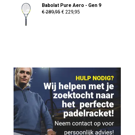
Babolat Pure Aero - Gen 9
was:
is:
Oorspronkelijke
Huidige
€
289,95
€
229,95
€ 2,50.
€ 1,95.
prijs
prijs
was:
is:
€ 289,95.
€ 229,95.