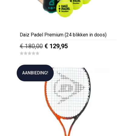
op
de
productpagina
Daiz Padel Premium (24 blikken in doos)
Oorspronkelijke
Huidige
€
180,00
€
129,95
prijs
prijs
0
was:
is:
o
u
€ 180,00.
€ 129,95.
t
AANBIEDING!
o
f
5