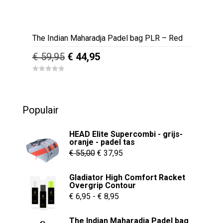
The Indian Maharadja Padel bag PLR – Red
Oorspronkelijke
Huidige
€
59,95
€
44,95
prijs
prijs
0
was:
is:
o
u
€ 59,95.
€ 44,95.
t
o
Populair
f
5
HEAD Elite Supercombi - grijs-
oranje - padel tas
Oorspronkelijke
Huidige
€
55,00
€
37,95
prijs
prijs
Gladiator High Comfort Racket
was:
is:
Overgrip Contour
€ 55,00.
€ 37,95.
Prijsklasse:
€
6,95
-
€
8,95
€ 6,95
The Indian Maharadja Padel bag
tot