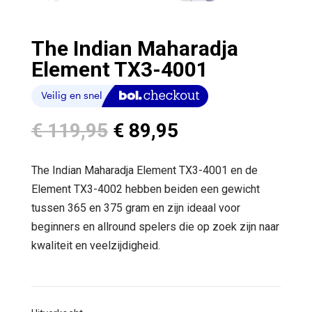
The Indian Maharadja
Element TX3-4001
Oorspronkelijke
Huidige
€
119,95
€
89,95
prijs
prijs
was:
is:
The Indian Maharadja Element TX3-4001 en de
€ 119,95.
€ 89,95.
Element TX3-4002 hebben beiden een gewicht
tussen 365 en 375 gram en zijn ideaal voor
beginners en allround spelers die op zoek zijn naar
kwaliteit en veelzijdigheid.