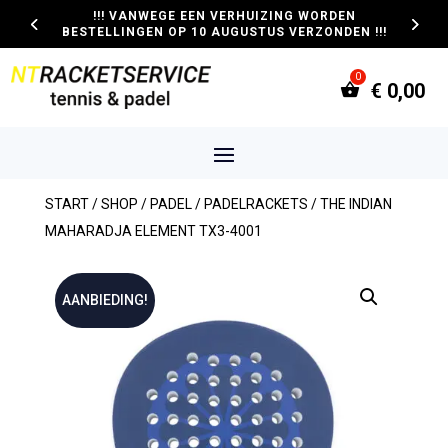
!!! VANWEGE EEN VERHUIZING WORDEN
BESTELLINGEN OP 10 AUGUSTUS VERZONDEN !!!
€
0,00
START
/
SHOP
/
PADEL
/
PADELRACKETS
/ THE INDIAN
MAHARADJA ELEMENT TX3-4001
AANBIEDING!