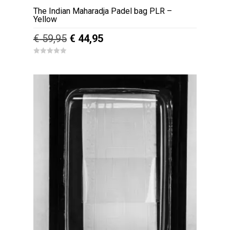
The Indian Maharadja Padel bag PLR –
Yellow
Oorspronkelijke
Huidige
€
59,95
€
44,95
prijs
prijs
0
was:
is:
o
u
€ 59,95.
€ 44,95.
t
o
f
5