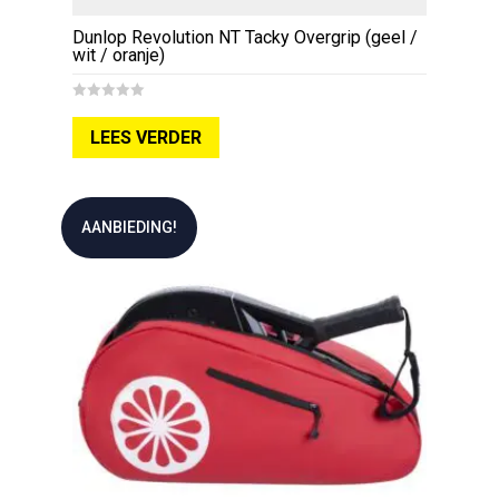
Dunlop Revolution NT Tacky Overgrip (geel /
wit / oranje)
0
o
LEES VERDER
u
t
o
f
5
AANBIEDING!