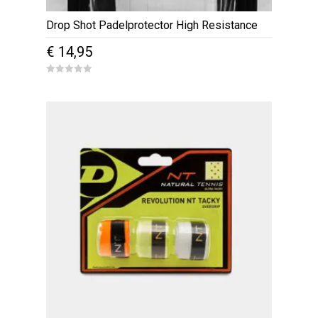
Drop Shot Padelprotector High Resistance
€
14,95
0
o
u
t
o
f
5