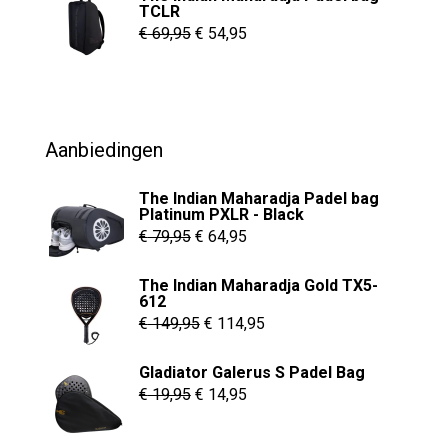
TCLR
€ 8,95
Oorspronkelijke
Huidige
€
69,95
€
54,95
prijs
prijs
was:
is:
€ 69,95.
€ 54,95.
Aanbiedingen
The Indian Maharadja Padel bag
Platinum PXLR - Black
Oorspronkelijke
Huidige
€
79,95
€
64,95
prijs
prijs
The Indian Maharadja Gold TX5-
was:
is:
612
€ 79,95.
€ 64,95.
Oorspronkelijke
Huidige
€
149,95
€
114,95
prijs
prijs
Gladiator Galerus S Padel Bag
was:
is:
Oorspronkelijke
Huidige
€
19,95
€
14,95
€ 149,95.
€ 114,95.
prijs
prijs
was:
is: