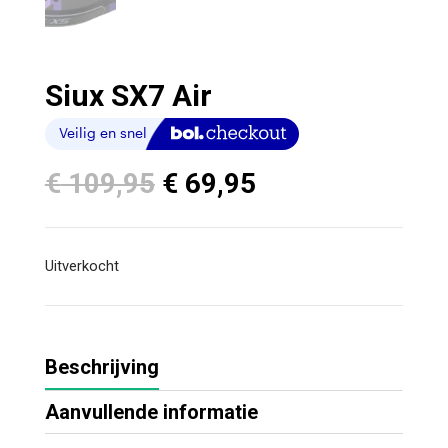
Siux SX7 Air
Oorspronkelijke
Huidige
€
109,95
€
69,95
prijs
prijs
was:
is:
€ 109,95.
€ 69,95.
Uitverkocht
Beschrijving
Aanvullende informatie