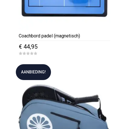
Coachbord padel (magnetisch)
€
44,95
0
o
u
t
AANBIEDING!
o
f
5