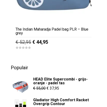
The Indian Maharadja Padel bag PLR – Blue
grey
Oorspronkelijke
Huidige
€
52,95
€
44,95
prijs
prijs
0
was:
is:
o
u
€ 52,95.
€ 44,95.
t
o
Populair
f
5
HEAD Elite Supercombi - grijs-
oranje - padel tas
Oorspronkelijke
Huidige
€
55,00
€
37,95
prijs
prijs
Gladiator High Comfort Racket
was:
is:
Overgrip Contour