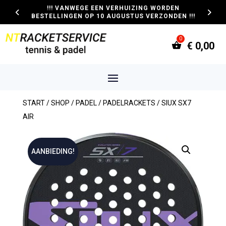
!!! VANWEGE EEN VERHUIZING WORDEN
BESTELLINGEN OP 10 AUGUSTUS VERZONDEN !!!
€
0,00
START
/
SHOP
/
PADEL
/
PADELRACKETS
/ SIUX SX7
AIR
AANBIEDING!