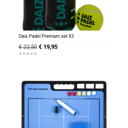
Daiz Padel Premium set X3
Oorspronkelijke
Huidige
€
22,50
€
19,95
prijs
prijs
0
was:
is:
o
u
€ 22,50.
€ 19,95.
t
o
f
5