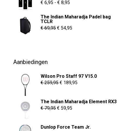
€ 55,00.
€ 37,95.
Prijsklasse:
€
6,95
-
€
8,95
€ 6,95
The Indian Maharadja Padel bag
tot
TCLR
€ 8,95
Oorspronkelijke
Huidige
€
69,95
€
54,95
prijs
prijs
was:
is:
€ 69,95.
€ 54,95.
Aanbiedingen
Wilson Pro Staff 97 V15.0
Oorspronkelijke
Huidige
€
259,95
€
189,95
prijs
prijs
was:
is:
The Indian Maharadja Element RX3
€ 259,95.
€ 189,95.
Oorspronkelijke
Huidige
€
79,95
€
59,95
prijs
prijs
was:
is:
Dunlop Force Team Jr.