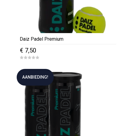
Daiz Padel Premium
€
7,50
0
o
u
t
AANBIEDING!
o
f
5