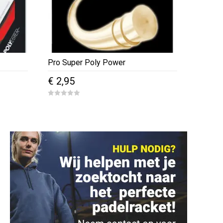
Pro Super Poly Power
€
2,95
0
o
u
t
o
f
5