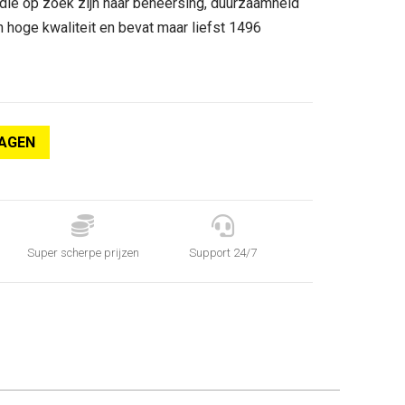
 die op zoek zijn naar beheersing, duurzaamheid
n hoge kwaliteit en bevat maar liefst 1496
AGEN


Super scherpe prijzen
Support 24/7