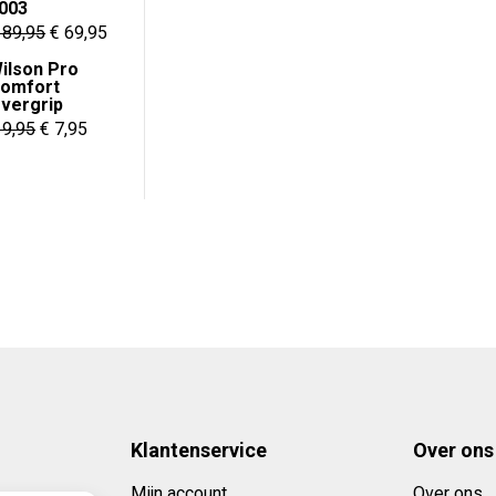
€ 22,50.
€ 19,95.
003
Oorspronkelijke
Huidige
89,95
€
69,95
prijs
prijs
ilson Pro
omfort
was:
is:
vergrip
€ 89,95.
€ 69,95.
Oorspronkelijke
Huidige
9,95
€
7,95
prijs
prijs
was:
is:
€ 9,95.
€ 7,95.
Klantenservice
Over ons
Mijn account
Over ons