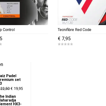
p Control
Tecnifibre Red Code
5
€
7,95
0
o
u
t
o
f
en
5
aiz Padel
remium set
3
Oorspronkelijke
Huidige
22,50
€
19,95
prijs
prijs
he Indian
aharadja
was:
is:
lement HX3-