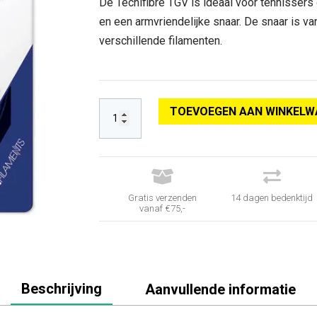
was:
is:
De Tecnifibre TGV is ideaal voor tennissers
€ 27,95.
€ 23,95.
en een armvriendelijke snaar. De snaar is va
verschillende filamenten.
TOEVOEGEN AAN WINKELW


Gratis verzenden
14 dagen bedenktijd
vanaf €75,-
Beschrijving
Aanvullende informatie