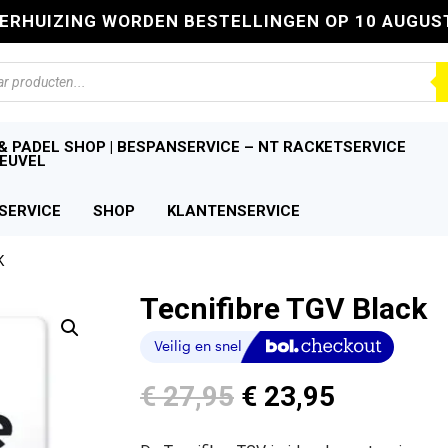
VERHUIZING WORDEN BESTELLINGEN OP 10 AUGUS
n
& PADEL SHOP | BESPANSERVICE – NT RACKETSERVICE
EUVEL
SERVICE
SHOP
KLANTENSERVICE
K
Tecnifibre TGV Black
Oorspronkelijke
Huidige
€
27,95
€
23,95
prijs
prijs