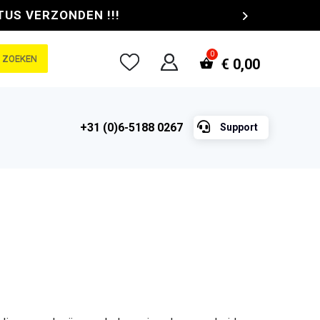
TUS VERZONDEN !!!
ZOEKEN
€
0,00

+31 (0)6-5188 0267
Support