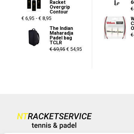
Racket
6
€ 55,00.
€ 37,95.
Overgrip
€
Contour
Prijsklasse:
€
6,95
-
€
8,95
W
C
€ 6,95
The Indian
O
Maharadja
tot
€
Padel bag
€ 8,95
TCLR
Oorspronkelijke
Huidige
€
69,95
€
54,95
prijs
prijs
was:
is:
€ 69,95.
€ 54,95.