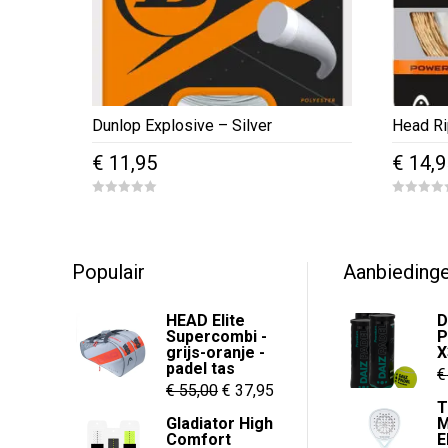
Dunlop Explosive – Silver
Head Ri
€
11,95
€
14,9
0
0
o
o
u
u
t
t
o
o
f
f
Populair
Aanbieding
5
5
HEAD Elite
D
Supercombi -
P
grijs-oranje -
X
padel tas
€
Oorspronkelijke
Huidige
€
55,00
€
37,95
T
prijs
prijs
Gladiator High
M
Comfort
E
was:
is: