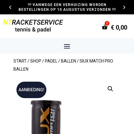
!!! VANWEGE EEN VERHUIZING WORDEN
BESTELLINGEN OP 10 AUGUSTUS VERZONDEN !!!
€
0,00
START
/
SHOP
/
PADEL
/
BALLEN
/ SIUX MATCH PRO
BALLEN
AANBIEDING!