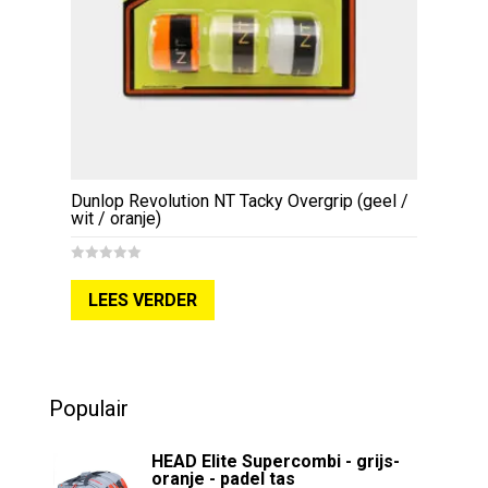
Dunlop Revolution NT Tacky Overgrip (geel /
wit / oranje)
0
o
LEES VERDER
u
t
o
f
5
Populair
HEAD Elite Supercombi - grijs-
oranje - padel tas