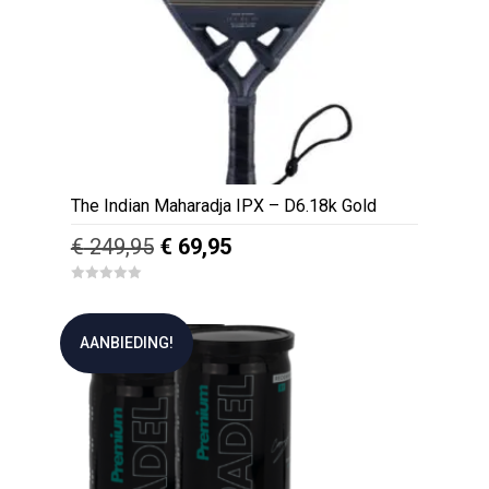
The Indian Maharadja IPX – D6.18k Gold
Oorspronkelijke
Huidige
€
249,95
€
69,95
prijs
prijs
0
was:
is:
o
u
€ 249,95.
€ 69,95.
t
AANBIEDING!
o
f
5