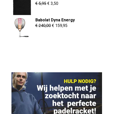
€ 79,95.
€ 34,95.
Oorspronkelijke
Huidige
€
5,95
€
3,50
prijs
prijs
was:
is:
Babolat Dyna Energy
€ 5,95.
€ 3,50.
Oorspronkelijke
Huidige
€
240,00
€
159,95
prijs
prijs
was:
is:
€ 240,00.
€ 159,95.