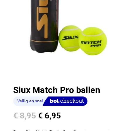
Siux Match Pro ballen
Oorspronkelijke
Huidige
€
8,95
€
6,95
prijs
prijs