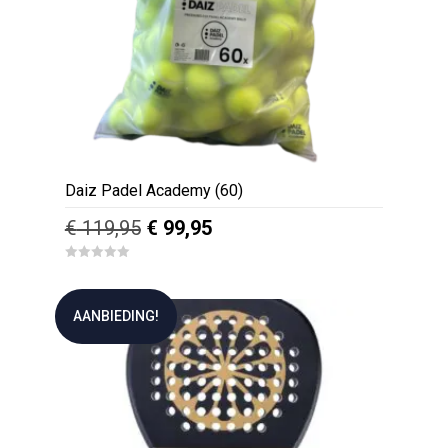
Daiz Padel Academy (60)
Oorspronkelijke
Huidige
€
119,95
€
99,95
prijs
prijs
0
was:
is:
o
u
€ 119,95.
€ 99,95.
t
AANBIEDING!
o
f
5