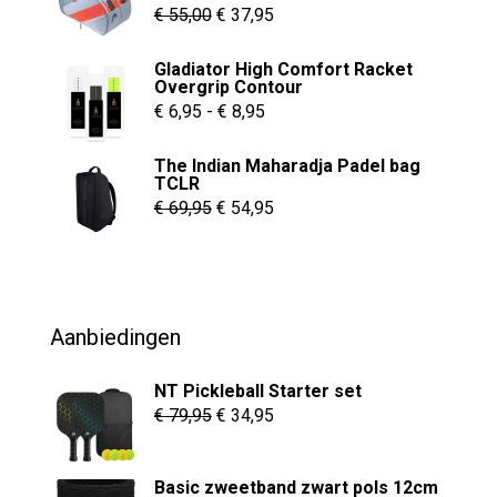
Oorspronkelijke
Huidige
€
55,00
€
37,95
prijs
prijs
Gladiator High Comfort Racket
was:
is:
Overgrip Contour
€ 55,00.
€ 37,95.
Prijsklasse:
€
6,95
-
€
8,95
€ 6,95
The Indian Maharadja Padel bag
tot
TCLR
€ 8,95
Oorspronkelijke
Huidige
€
69,95
€
54,95
prijs
prijs
was:
is:
€ 69,95.
€ 54,95.
Aanbiedingen
NT Pickleball Starter set
Oorspronkelijke
Huidige
€
79,95
€
34,95
prijs
prijs
was:
is:
Basic zweetband zwart pols 12cm