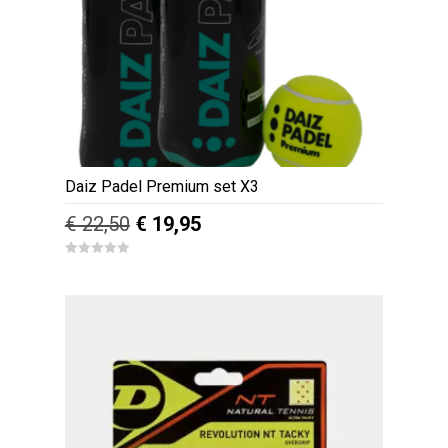
Daiz Padel Premium set X3
Oorspronkelijke
Huidige
€
22,50
€
19,95
prijs
prijs
0
was:
is:
o
u
€ 22,50.
€ 19,95.
t
o
f
5