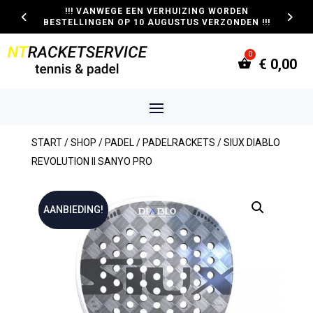
!!! VANWEGE EEN VERHUIZING WORDEN
BESTELLINGEN OP 10 AUGUSTUS VERZONDEN !!!
€
0,00
START
/
SHOP
/
PADEL
/
PADELRACKETS
/ SIUX DIABLO
REVOLUTION II SANYO PRO
AANBIEDING!