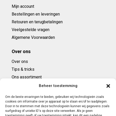
Mijn account
Bestellingen en leveringen
Retouren en terugbetalingen
Veelgestelde vragen
Algemene Voorwaarden
Over ons
Over ons
Tips & tricks
Ons assortiment
Cadeaubonnen
Beheer toestemming
Om de beste ervaringen te bieden, gebruiken wij technologieën zoals
Contact
cookies om informatie over je apparaat op te slaan en/of te raadplegen.
Door in te stemmen met deze technologieën kunnen wij gegevens zoals
E: info@ntbespanservice.nl
surfgedrag of unieke ID's op deze site verwerken. Als je geen
toestemming geeft of uw toestemming intrekt, kan dit een nadelige