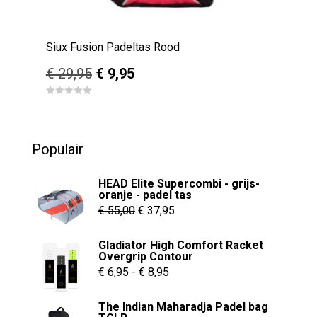
Siux Fusion Padeltas Rood
Oorspronkelijke
Huidige
€
29,95
€
9,95
prijs
prijs
0
was:
is:
o
u
€ 29,95.
€ 9,95.
t
o
Populair
f
5
HEAD Elite Supercombi - grijs-
oranje - padel tas
Oorspronkelijke
Huidige
€
55,00
€
37,95
prijs
prijs
Gladiator High Comfort Racket
was:
is:
Overgrip Contour
€ 55,00.
€ 37,95.
Prijsklasse:
€
6,95
-
€
8,95
€ 6,95
The Indian Maharadja Padel bag
tot