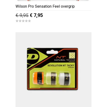
Wilson Pro Sensation Feel overgrip
Oorspronkelijke
Huidige
€
9,95
€
7,95
prijs
prijs
0
was:
is:
o
u
€ 9,95.
€ 7,95.
t
o
f
5