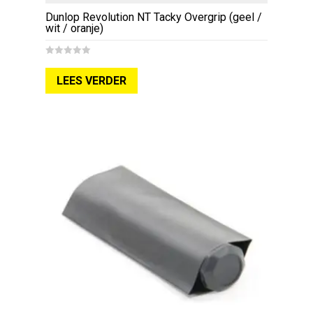
Dunlop Revolution NT Tacky Overgrip (geel /
wit / oranje)
0
o
LEES VERDER
u
t
o
f
5