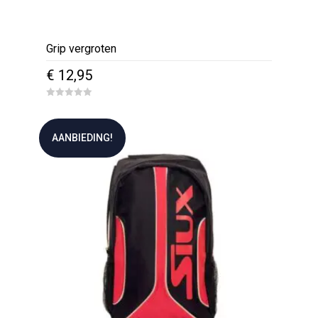
Grip vergroten
€
12,95
0
o
u
t
AANBIEDING!
o
f
5