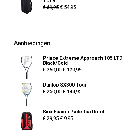
TCLR
€ 8,95
Oorspronkelijke
Huidige
€
69,95
€
54,95
prijs
prijs
was:
is:
€ 69,95.
€ 54,95.
Aanbiedingen
Prince Extreme Approach 105 LTD
Black/Gold
Oorspronkelijke
Huidige
€
250,00
€
129,95
prijs
prijs
Dunlop SX300 Tour
was:
is:
Oorspronkelijke
Huidige
€
250,00
€
144,95
€ 250,00.
€ 129,95.
prijs
prijs
was:
is:
Siux Fusion Padeltas Rood
€ 250,00.
€ 144,95.
Oorspronkelijke
Huidige
€
29,95
€
9,95
prijs
prijs
was:
is: