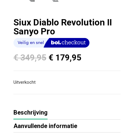
Siux Diablo Revolution II
Sanyo Pro
Oorspronkelijke
Huidige
€
349,95
€
179,95
prijs
prijs
was:
is:
€ 349,95.
€ 179,95.
Uitverkocht
Beschrijving
Aanvullende informatie