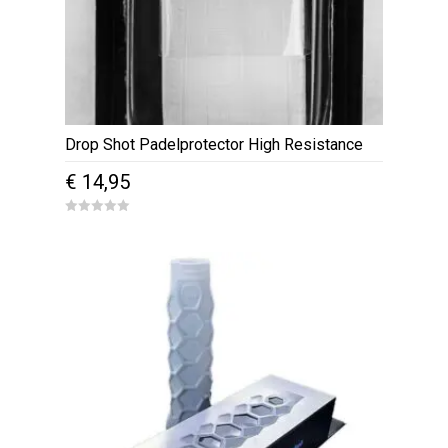
Drop Shot Padelprotector High Resistance
€
14,95
0
o
u
t
o
f
5