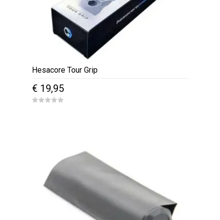
Hesacore Tour Grip
€
19,95
0
o
u
t
o
f
5