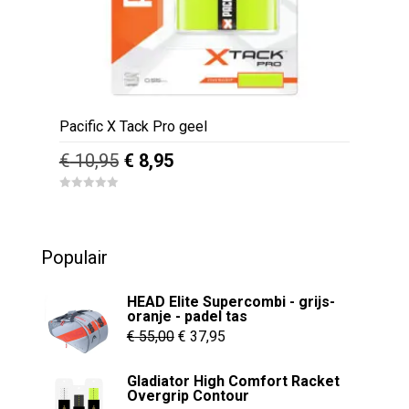
Pacific X Tack Pro geel
Oorspronkelijke
Huidige
€
10,95
€
8,95
prijs
prijs
0
was:
is:
o
u
€ 10,95.
€ 8,95.
t
o
Populair
f
5
HEAD Elite Supercombi - grijs-
oranje - padel tas
Oorspronkelijke
Huidige
€
55,00
€
37,95
prijs
prijs
Gladiator High Comfort Racket
was:
is:
Overgrip Contour