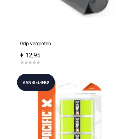
Grip vergroten
€
12,95
0
o
u
t
AANBIEDING!
o
f
5