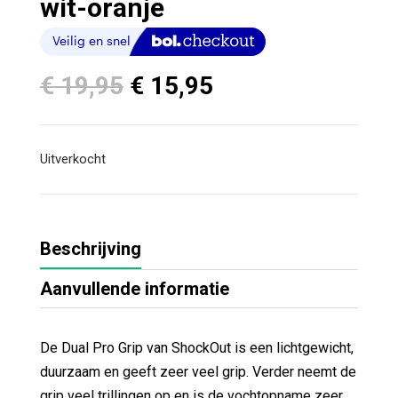
wit-oranje
Oorspronkelijke
Huidige
€
19,95
€
15,95
prijs
prijs
was:
is:
€ 19,95.
€ 15,95.
Uitverkocht
Beschrijving
Aanvullende informatie
De Dual Pro Grip van ShockOut is een lichtgewicht,
duurzaam en geeft zeer veel grip. Verder neemt de
grip veel trillingen op en is de vochtopname zeer