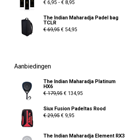
€ 55,00.
€ 37,95.
Prijsklasse:
€
6,95
-
€
8,95
€ 6,95
The Indian Maharadja Padel bag
tot
TCLR
€ 8,95
Oorspronkelijke
Huidige
€
69,95
€
54,95
prijs
prijs
was:
is:
€ 69,95.
€ 54,95.
Aanbiedingen
The Indian Maharadja Platinum
HX6
Oorspronkelijke
Huidige
€
179,95
€
134,95
prijs
prijs
Siux Fusion Padeltas Rood
was:
is:
Oorspronkelijke
Huidige
€
29,95
€
9,95
€ 179,95.
€ 134,95.
prijs
prijs
was:
is:
The Indian Maharadja Element RX3