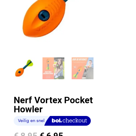
Nerf Vortex Pocket
Howler
Oorspronkelijke
Huidige
€
8,95
€
6,95