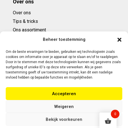
Over ons
Over ons
Tips & tricks
Ons assortiment
Cadeaubonnen
Beheer toestemming
Om de beste ervaringen te bieden, gebruiken wij technologieën zoals
Contact
cookies om informatie over je apparaat op te slaan en/of te raadplegen.
Door in te stemmen met deze technologieën kunnen wij gegevens zoals
E: info@ntbespanservice.nl
surfgedrag of unieke ID's op deze site verwerken. Als je geen
toestemming geeft of uw toestemming intrekt, kan dit een nadelige
+31 (0)6-5188 0267
invloed hebben op bepaalde functies en mogelijkheden.
Adres:
Accepteren
Modelleur 41
5171SL KAATSHEUVEL
Weigeren
0
Bekijk voorkeuren
Copyright 2026 | Webontwikkeling door Eerlijk