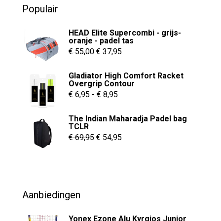
Populair
f
5
HEAD Elite Supercombi - grijs-
oranje - padel tas
Oorspronkelijke
Huidige
€
55,00
€
37,95
prijs
prijs
Gladiator High Comfort Racket
was:
is:
Overgrip Contour
€ 55,00.
€ 37,95.
Prijsklasse:
€
6,95
-
€
8,95
€ 6,95
The Indian Maharadja Padel bag
tot
TCLR
€ 8,95
Oorspronkelijke
Huidige
€
69,95
€
54,95
prijs
prijs
was:
is:
€ 69,95.
€ 54,95.
Aanbiedingen
Yonex Ezone Alu Kyrgios Junior