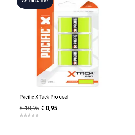
AANBIEDING!
o
f
5
Pacific X Tack Pro geel
Oorspronkelijke
Huidige
€
10,95
€
8,95
prijs
prijs
0
was:
is:
o
u
€ 10,95.
€ 8,95.
t
o