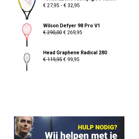
Prijsklasse:
€
27,95
-
€
32,95
€ 27,95
tot
Wilson Defyer 98 Pro V1
€ 32,95
Oorspronkelijke
Huidige
€
290,00
€
269,95
prijs
prijs
was:
is:
Head Graphene Radical 280
€ 290,00.
€ 269,95.
Oorspronkelijke
Huidige
€
119,95
€
99,95
prijs
prijs
was:
is:
€ 119,95.
€ 99,95.