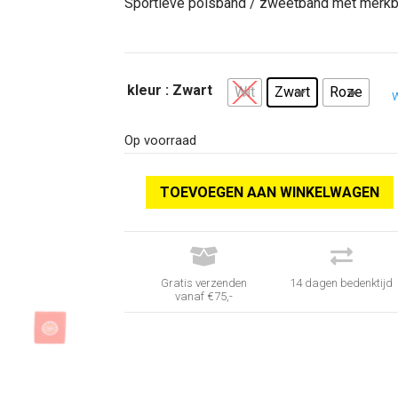
Sportieve polsband / zweetband met merkb
kleur
: Zwart
Wit
Zwart
Roze
Op voorraad
TOEVOEGEN AAN WINKELWAGEN


Gratis verzenden
14 dagen bedenktijd
vanaf €75,-