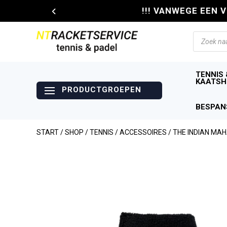
!!! VANWEGE EEN 
Producte
zoeken
TENNIS 
KAATSH
BESPAN
START
/
SHOP
/
TENNIS
/
ACCESSOIRES
/ THE INDIAN M