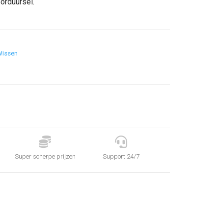
orduursel.
Wissen


Super scherpe prijzen
Support 24/7