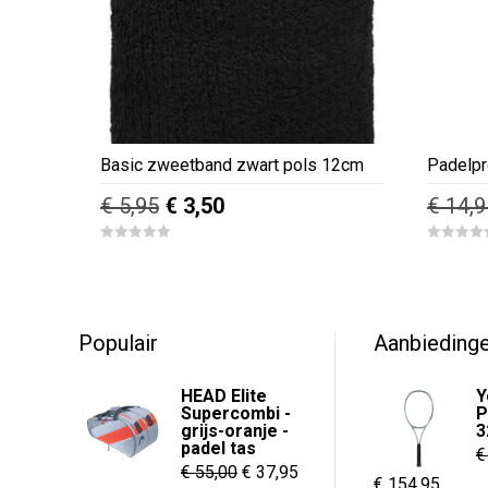
Basic zweetband zwart pols 12cm
Padelpr
Oorspronkelijke
Huidige
€
5,95
€
3,50
€
14,9
prijs
prijs
0
0
was:
is:
o
o
u
u
€ 5,95.
€ 3,50.
t
t
o
o
f
f
5
5
Populair
Aanbieding
HEAD Elite
Y
Supercombi -
P
grijs-oranje -
3
padel tas
€
Oorspronkelijke
Huidige
€
55,00
€
37,95
Oorspronkelijk
Huidi
€
154,95