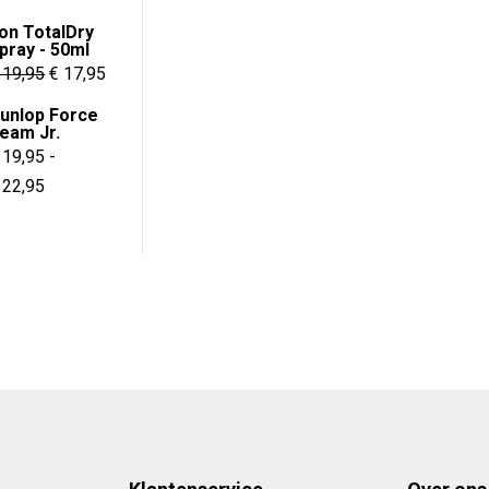
on TotalDry
pray - 50ml
Oorspronkelijke
Huidige
19,95
€
17,95
95.
prijs
prijs
unlop Force
was:
is:
eam Jr.
19,95
-
€ 19,95.
€ 17,95.
Prijsklasse:
22,95
€ 19,95
tot
€ 22,95