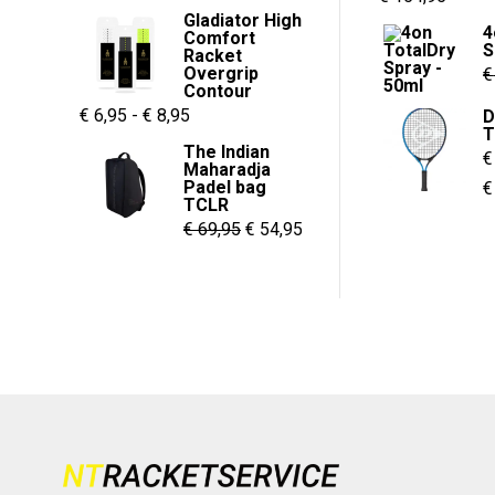
prijs
prijs
Gladiator High
prijs
prijs
4
Comfort
was:
is:
S
was:
is:
Racket
€ 55,00.
€ 37,95.
Overgrip
€
€ 299,95.
€ 154,
Contour
Prijsklasse:
€
6,95
-
€
8,95
D
T
€ 6,95
The Indian
€
Maharadja
tot
Padel bag
€
€ 8,95
TCLR
Oorspronkelijke
Huidige
€
69,95
€
54,95
prijs
prijs
was:
is:
€ 69,95.
€ 54,95.