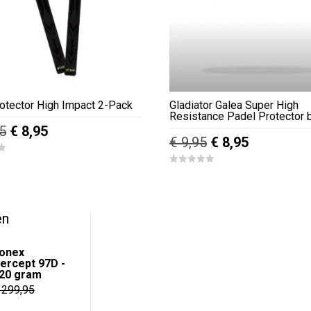
otector High Impact 2-Pack
Gladiator Galea Super High
Resistance Padel Protector 
Oorspronkelijke
Huidige
5
€
8,95
Oorspronkelijke
Huidige
€
9,95
€
8,95
prijs
prijs
prijs
prijs
was:
is:
0
was:
is:
o
€ 14,95.
€ 8,95.
u
€ 9,95.
€ 8,95.
t
o
f
en
5
onex
ercept 97D -
20 gram
299,95
e
ge