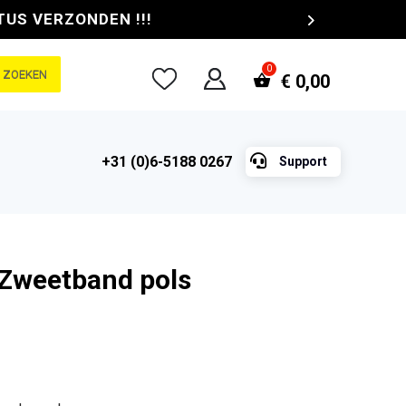
TUS VERZONDEN !!!
ZOEKEN
€
0,00

+31 (0)6-5188 0267
Support
 Zweetband pols