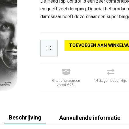
De Head Rip Control is een zeer comfortable 
en geeft veel demping. Doordat het producti
darmsnaar heeft deze snaar een super balg
TOEVOEGEN AAN WINKELW


Gratis verzenden
14 dagen bedenktijd
vanaf €75,-
Beschrijving
Aanvullende informatie