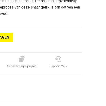
multifilament snaar. De snaar is armvriendelijk
eproces van deze snaar gelijk is aan dat van een
evoel.
AGEN


Super scherpe prijzen
Support 24/7