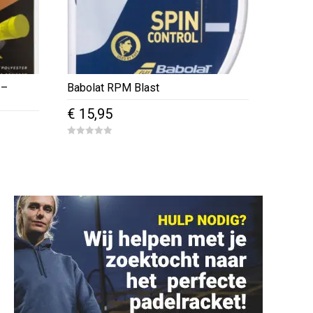
 –
Babolat RPM Blast
€
15,95
0
o
u
t
o
f
5