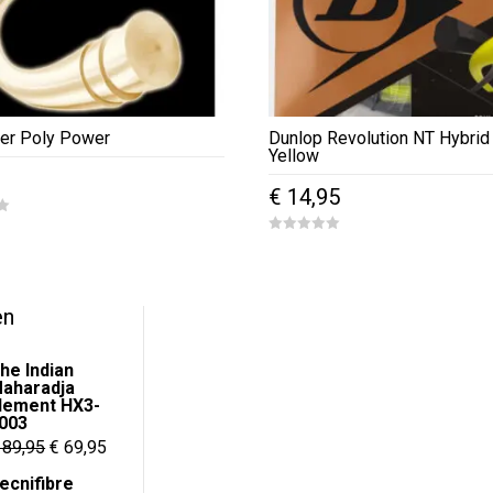
er Poly Power
Dunlop Revolution NT Hybrid
Yellow
€
14,95
0
o
u
t
o
f
en
5
he Indian
aharadja
lement HX3-
003
Oorspronkelijke
Huidige
89,95
€
69,95
prijs
prijs
ecnifibre