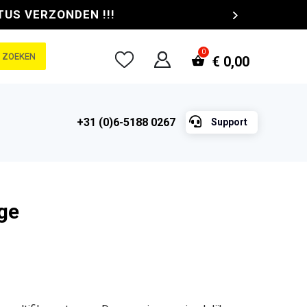
TUS VERZONDEN !!!
ZOEKEN
€
0,00

+31 (0)6-5188 0267
Support
ge