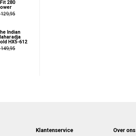
Fit 280
was:
is:
ower
€ 89,95.
€ 69,95.
129,95
e
e
he Indian
aharadja
old HX5-612
.
149,95
e
ge
95.
Klantenservice
Over ons