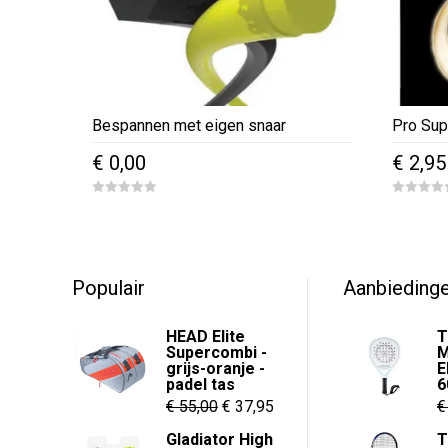
Bespannen met eigen snaar
Pro Sup
€
0,00
€
2,95
0
0
o
o
u
u
t
t
o
o
f
f
5
5
Populair
Aanbieding
HEAD Elite
T
Supercombi -
M
grijs-oranje -
E
padel tas
6
Oorspronkelijke
Huidige
€
55,00
€
37,95
€
prijs
prijs
Gladiator High
T