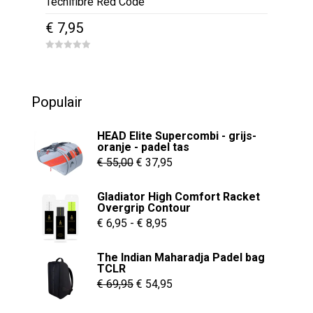
Tecnifibre Red Code
€
7,95
0
o
u
t
o
Populair
f
5
HEAD Elite Supercombi - grijs-
oranje - padel tas
Oorspronkelijke
Huidige
€
55,00
€
37,95
prijs
prijs
Gladiator High Comfort Racket
was:
is:
Overgrip Contour
€ 55,00.
€ 37,95.
Prijsklasse:
€
6,95
-
€
8,95
€ 6,95
The Indian Maharadja Padel bag
tot
TCLR
€ 8,95
Oorspronkelijke
Huidige
€
69,95
€
54,95
prijs
prijs