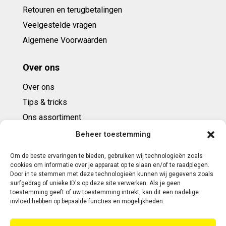
Retouren en terugbetalingen
Veelgestelde vragen
Algemene Voorwaarden
Over ons
Over ons
Tips & tricks
Ons assortiment
Cadeaubonnen
Beheer toestemming
Om de beste ervaringen te bieden, gebruiken wij technologieën zoals
Contact
cookies om informatie over je apparaat op te slaan en/of te raadplegen.
Door in te stemmen met deze technologieën kunnen wij gegevens zoals
E: info@ntbespanservice.nl
surfgedrag of unieke ID's op deze site verwerken. Als je geen
toestemming geeft of uw toestemming intrekt, kan dit een nadelige
+31 (0)6-5188 0267
invloed hebben op bepaalde functies en mogelijkheden.
Adres: