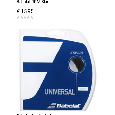
Babolat RPM Blast
€
15,95
0
o
u
t
o
f
5