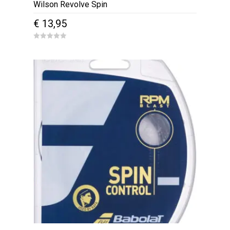
Wilson Revolve Spin
€
13,95
0
o
u
t
o
f
5