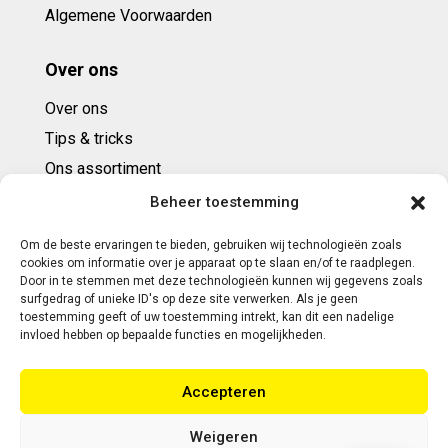
Algemene Voorwaarden
Over ons
Over ons
Tips & tricks
Ons assortiment
Cadeaubonnen
Beheer toestemming
Om de beste ervaringen te bieden, gebruiken wij technologieën zoals
Contact
cookies om informatie over je apparaat op te slaan en/of te raadplegen.
Door in te stemmen met deze technologieën kunnen wij gegevens zoals
E: info@ntbespanservice.nl
surfgedrag of unieke ID's op deze site verwerken. Als je geen
toestemming geeft of uw toestemming intrekt, kan dit een nadelige
+31 (0)6-5188 0267
invloed hebben op bepaalde functies en mogelijkheden.
Adres:
Accepteren
Modelleur 41
5171SL KAATSHEUVEL
Weigeren