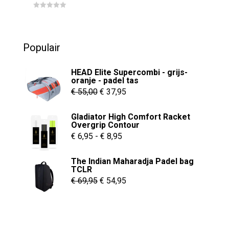
prijs
prijs
0
was:
is:
o
u
€ 79,95.
€ 34,95.
t
o
Populair
f
5
HEAD Elite Supercombi - grijs-
oranje - padel tas
Oorspronkelijke
Huidige
€
55,00
€
37,95
prijs
prijs
Gladiator High Comfort Racket
was:
is:
Overgrip Contour
€ 55,00.
€ 37,95.
Prijsklasse:
€
6,95
-
€
8,95
€ 6,95
The Indian Maharadja Padel bag
tot
TCLR
€ 8,95
Oorspronkelijke
Huidige
€
69,95
€
54,95
prijs
prijs
was:
is:
€ 69,95.
€ 54,95.