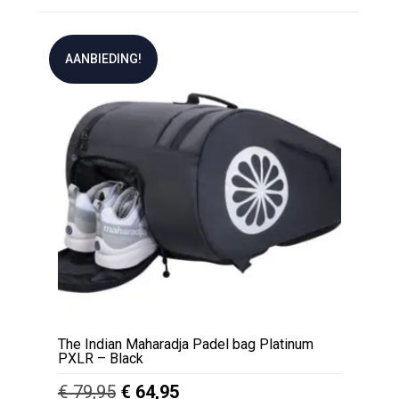
AANBIEDING!
The Indian Maharadja Padel bag Platinum
PXLR – Black
Oorspronkelijke
Huidige
€
79,95
€
64,95