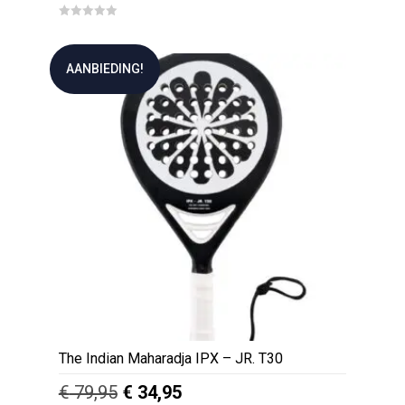
0
o
u
t
AANBIEDING!
o
f
5
The Indian Maharadja IPX – JR. T30
Oorspronkelijke
Huidige
€
79,95
€
34,95