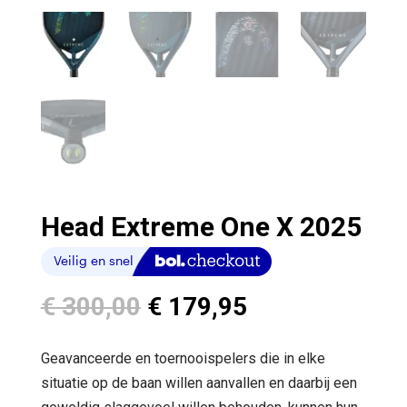
Head Extreme One X 2025
Oorspronkelijke
Huidige
€
300,00
€
179,95
prijs
prijs
was:
is:
Geavanceerde en toernooispelers die in elke
€ 300,00.
€ 179,95.
situatie op de baan willen aanvallen en daarbij een