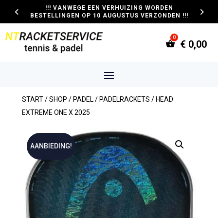
!!! VANWEGE EEN VERHUIZING WORDEN
BESTELLINGEN OP 10 AUGUSTUS VERZONDEN !!!
€
0,00
START
/
SHOP
/
PADEL
/
PADELRACKETS
/ HEAD
EXTREME ONE X 2025
AANBIEDING!