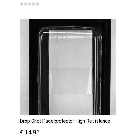
0
o
u
t
o
f
5
Drop Shot Padelprotector High Resistance
€
14,95