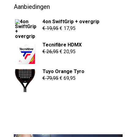
Aanbiedingen
4on SwiftGrip + overgrip
Oorspronkelijke
Huidige
€
19,95
€
17,95
prijs
prijs
was:
is:
Tecnifibre HDMX
Oorspronkelijke
Huidige
€
26,95
€
20,95
€ 19,95.
€ 17,95.
prijs
prijs
was:
is:
Tuyo Orange Tyro
€ 26,95.
€ 20,95.
Oorspronkelijke
Huidige
€
79,95
€
69,95
prijs
prijs
was:
is:
€ 79,95.
€ 69,95.