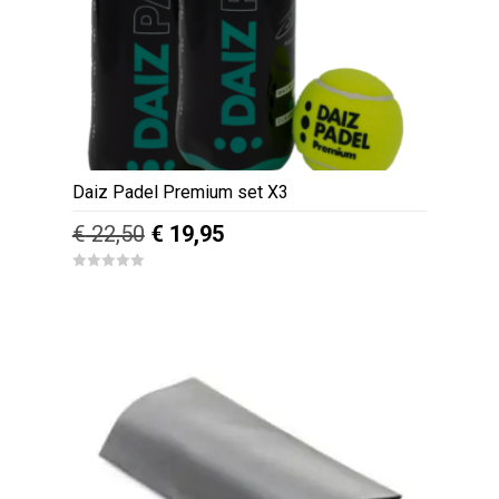
Daiz Padel Premium set X3
Oorspronkelijke
Huidige
€
22,50
€
19,95
prijs
prijs
0
was:
is:
o
u
€ 22,50.
€ 19,95.
t
o
f
5