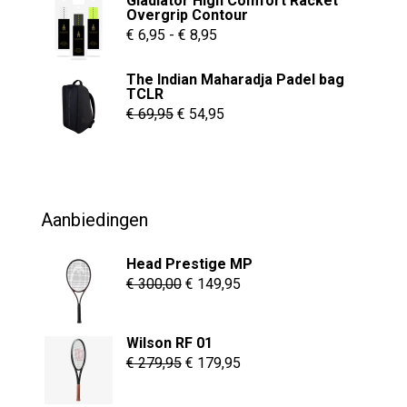
Gladiator High Comfort Racket
was:
is:
Overgrip Contour
€ 55,00.
€ 37,95.
Prijsklasse:
€
6,95
-
€
8,95
€ 6,95
The Indian Maharadja Padel bag
tot
TCLR
€ 8,95
Oorspronkelijke
Huidige
€
69,95
€
54,95
prijs
prijs
was:
is:
€ 69,95.
€ 54,95.
Aanbiedingen
Head Prestige MP
Oorspronkelijke
Huidige
€
300,00
€
149,95
prijs
prijs
was:
is:
Wilson RF 01
€ 300,00.
€ 149,95.
Oorspronkelijke
Huidige
€
279,95
€
179,95
prijs
prijs