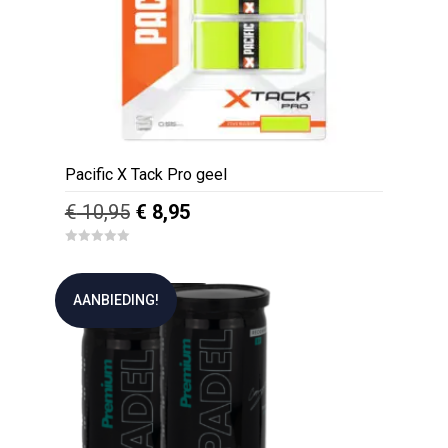
Pacific X Tack Pro geel
Oorspronkelijke
Huidige
€
10,95
€
8,95
prijs
prijs
0
was:
is:
o
u
€ 10,95.
€ 8,95.
t
AANBIEDING!
o
f
5