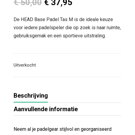
Oorspronkelijke
Huidige
€
50,00
€
37,95
prijs
prijs
was:
is:
De HEAD Base Padel Tas M is de ideale keuze
€ 50,00.
€ 37,95.
voor iedere padelspeler die op zoek is naar ruimte,
gebruiksgemak en een sportieve uitstraling.
Uitverkocht
Beschrijving
Aanvullende informatie
Neem al je padelgear stijlvol en georganiseerd