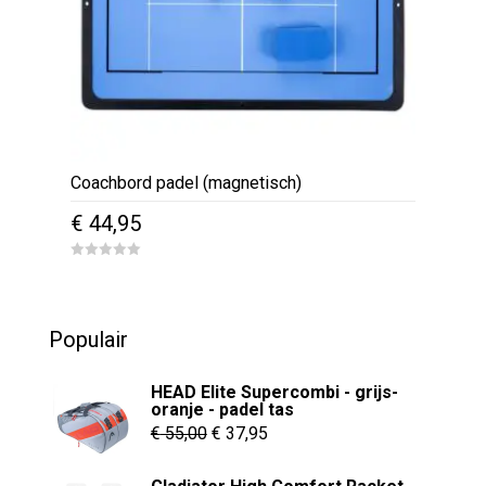
Coachbord padel (magnetisch)
€
44,95
0
o
u
t
o
Populair
f
5
HEAD Elite Supercombi - grijs-
oranje - padel tas
Oorspronkelijke
Huidige
€
55,00
€
37,95
prijs
prijs