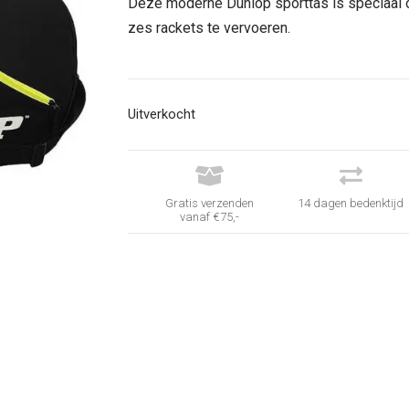
was:
is:
Deze moderne Dunlop sporttas is speciaal
€ 59,95.
€ 29,95.
zes rackets te vervoeren.
Uitverkocht


Gratis verzenden
14 dagen bedenktijd
vanaf €75,-