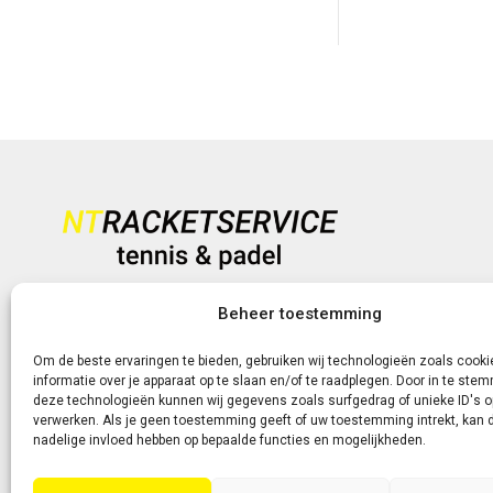
prijs
prijs
w
was:
is:
€
€ 69,95.
€ 54,95.
Heb je vragen?
Beheer toestemming
+31 (0)6-5188 0267
Om de beste ervaringen te bieden, gebruiken wij technologieën zoals cook
informatie over je apparaat op te slaan en/of te raadplegen. Door in te st
Of neem contact met ons op via de livechat of e-mail!
deze technologieën kunnen wij gegevens zoals surfgedrag of unieke ID's o
verwerken. Als je geen toestemming geeft of uw toestemming intrekt, kan d
nadelige invloed hebben op bepaalde functies en mogelijkheden.