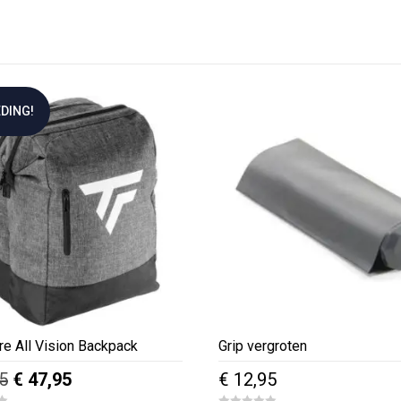
DING!
re All Vision Backpack
Grip vergroten
Oorspronkelijke
Huidige
5
€
47,95
€
12,95