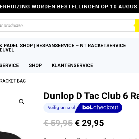
VERHUIZING WORDEN BESTELLINGEN OP 10 AUGUS
n
& PADEL SHOP | BESPANSERVICE – NT RACKETSERVICE
EUVEL
SERVICE
SHOP
KLANTENSERVICE
 RACKET BAG
Dunlop D Tac Club 6 R
Oorspronkelijke
Huidige
€
59,95
€
29,95
prijs
prijs