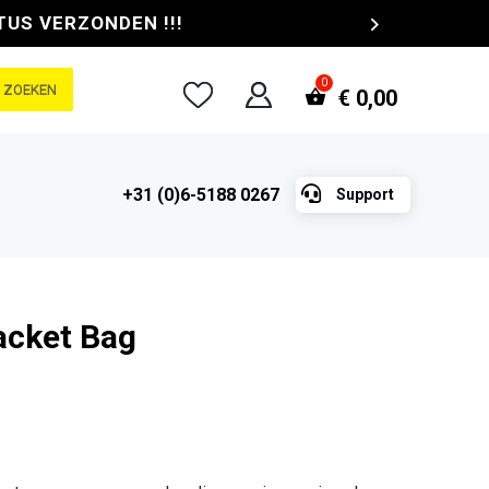
TUS VERZONDEN !!!
ZOEKEN
€
0,00

+31 (0)6-5188 0267
Support
acket Bag