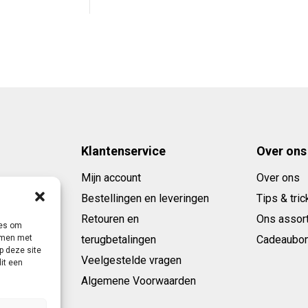
as:
is:
 320,00.
€ 149,95.
Klantenservice
Over ons
Mijn account
Over ons
Bestellingen en leveringen
Tips & tric
Retouren en
Ons assor
ies om
emmen met
terugbetalingen
Cadeaubo
p deze site
Veelgestelde vragen
it een
Algemene Voorwaarden