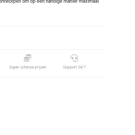
 ontworpen om op een handige manier maximaal


Super scherpe prijzen
Support 24/7