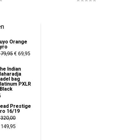
prijs
prijs
0
was:
is:
o
u
€ 79,95.
€ 47,95.
t
o
f
en
5
uyo Orange
yro
Oorspronkelijke
Huidige
79,95
€
69,95
prijs
prijs
he Indian
was:
is:
aharadja
€ 79,95.
€ 69,95.
adel bag
latinum PXLR
 Black
onkelijke
Huidige
5
prijs
ead Prestige
ro 16/19
is:
320,00
.
€ 64,95.
orspronkelijke
Huidige
149,95
rijs
prijs