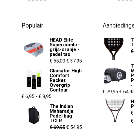
€ 19,95
Dit
0
0
tot
o
o
product
u
u
€ 22,95
t
t
heeft
o
o
f
f
Populair
Aanbieding
meerdere
5
5
variaties.
HEAD Elite
T
Deze
Supercombi -
T
grijs-oranje -
optie
€
padel tas
kan
Oorspronkelijke
Huidige
€
55,00
€
37,95
T
gekozen
prijs
prijs
Gladiator High
M
worden
Comfort
P
was:
is:
Racket
P
op
€ 55,00.
€ 37,95.
Overgrip
-
de
Contour
Oorspr
€
79,95
€
64,9
Prijsklasse:
€
6,95
-
€
8,95
productpagina
prijs
H
€ 6,95
The Indian
P
was:
Maharadja
tot
€
€ 79,95
Padel bag
€ 8,95
TCLR
O
€
Oorspronkelijke
Huidige
€
69,95
€
54,95
p