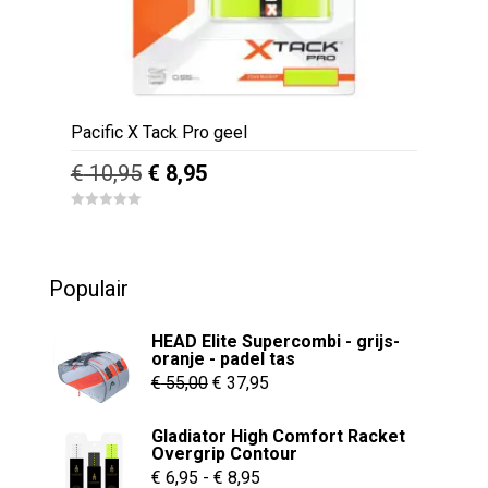
Pacific X Tack Pro geel
Oorspronkelijke
Huidige
€
10,95
€
8,95
prijs
prijs
0
was:
is:
o
u
€ 10,95.
€ 8,95.
t
o
Populair
f
5
HEAD Elite Supercombi - grijs-
oranje - padel tas
Oorspronkelijke
Huidige
€
55,00
€
37,95
prijs
prijs
Gladiator High Comfort Racket
was:
is:
Overgrip Contour
€ 55,00.
€ 37,95.
Prijsklasse:
€
6,95
-
€
8,95