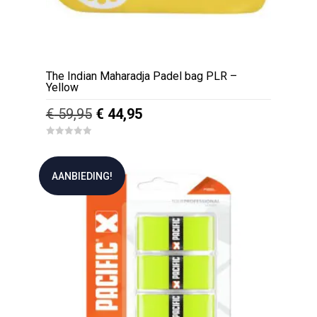
The Indian Maharadja Padel bag PLR –
Yellow
Oorspronkelijke
Huidige
€
59,95
€
44,95
prijs
prijs
0
was:
is:
o
u
€ 59,95.
€ 44,95.
t
AANBIEDING!
o
f
5