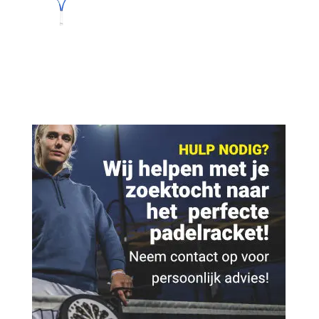
prijs
prijs
was:
is:
€ 250,00.
€ 134,95.