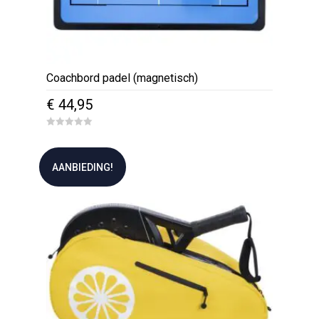
Coachbord padel (magnetisch)
€
44,95
0
o
u
t
AANBIEDING!
o
f
5