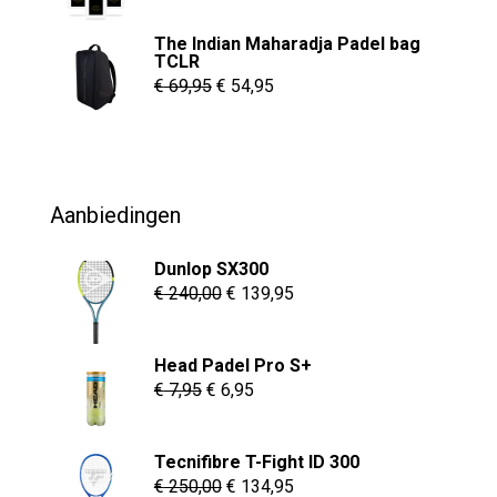
€ 6,95
The Indian Maharadja Padel bag
tot
TCLR
€ 8,95
Oorspronkelijke
Huidige
€
69,95
€
54,95
prijs
prijs
was:
is:
€ 69,95.
€ 54,95.
Aanbiedingen
Dunlop SX300
Oorspronkelijke
Huidige
€
240,00
€
139,95
prijs
prijs
was:
is:
Head Padel Pro S+
€ 240,00.
€ 139,95.
Oorspronkelijke
Huidige
€
7,95
€
6,95
prijs
prijs
was:
is:
Tecnifibre T-Fight ID 300
€ 7,95.
€ 6,95.
Oorspronkelijke
Huidige
€
250,00
€
134,95