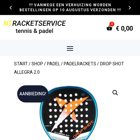
!!! VANWEGE EEN VERHUIZING WORDEN
BESTELLINGEN OP 10 AUGUSTUS VERZONDEN !!!
€
0,00
START
/
SHOP
/
PADEL
/
PADELRACKETS
/ DROP SHOT
ALLEGRA 2.0
AANBIEDING!