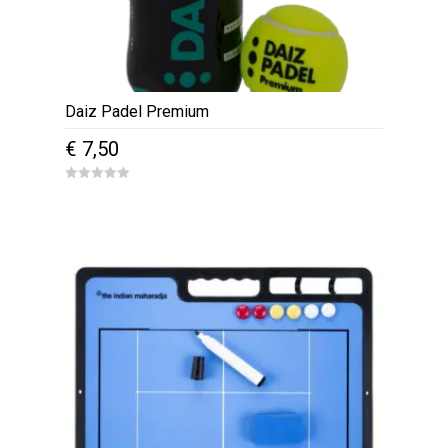
Daiz Padel Premium
€
7,50
0
o
u
t
o
f
5