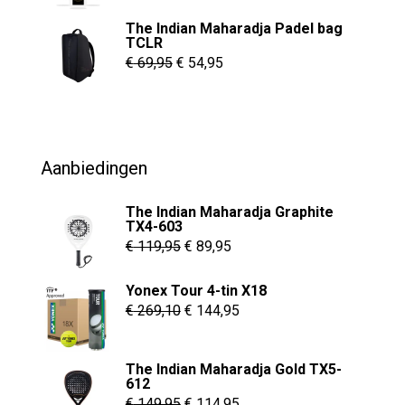
€ 6,95
The Indian Maharadja Padel bag
tot
TCLR
€ 8,95
Oorspronkelijke
Huidige
€
69,95
€
54,95
prijs
prijs
was:
is:
€ 69,95.
€ 54,95.
Aanbiedingen
The Indian Maharadja Graphite
TX4-603
Oorspronkelijke
Huidige
€
119,95
€
89,95
prijs
prijs
Yonex Tour 4-tin X18
was:
is:
Oorspronkelijke
Huidige
€
269,10
€
144,95
€ 119,95.
€ 89,95.
prijs
prijs
was:
is:
The Indian Maharadja Gold TX5-
€ 269,10.
€ 144,95.
612
Oorspronkelijke
Huidige
€
149,95
€
114,95