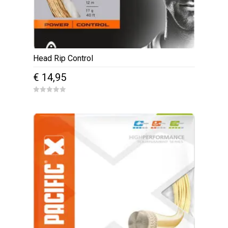
Head Rip Control
€
14,95
0
o
u
t
o
f
5