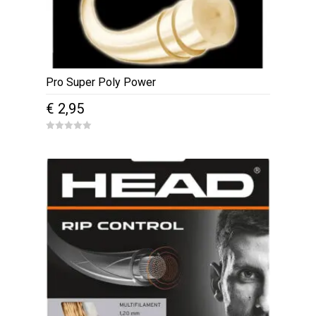
Pro Super Poly Power
€
2,95
0
o
u
t
o
f
5