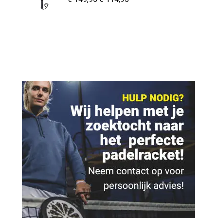
prijs
prijs
was:
is:
€ 149,95.
€ 114,95.