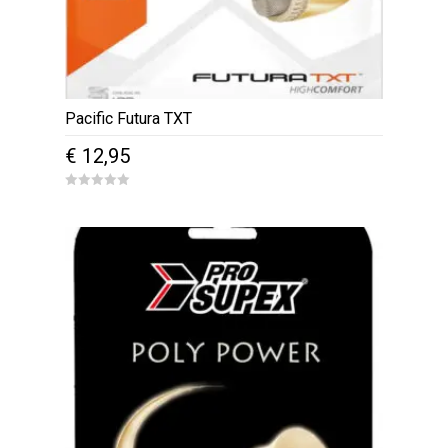
Pacific Futura TXT
€
12,95
0
o
u
t
o
f
5