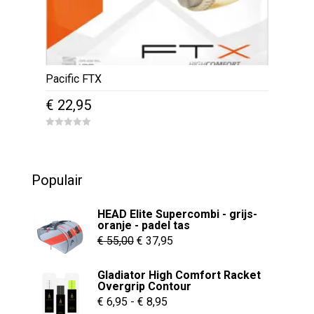
Pacific FTX
€
22,95
0
o
u
t
o
Populair
f
5
HEAD Elite Supercombi - grijs-
oranje - padel tas
Oorspronkelijke
Huidige
€
55,00
€
37,95
prijs
prijs
Gladiator High Comfort Racket
was:
is:
Overgrip Contour
€ 55,00.
€ 37,95.
Prijsklasse:
€
6,95
-
€
8,95