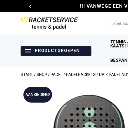
!!! VANWEGE EEN 
Producte
zoeken
TENNIS 
KAATSH
BESPAN
START
/
SHOP
/
PADEL
/
PADELRACKETS
/ DAIZ PADEL N
AANBIEDING!