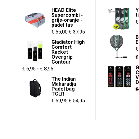
HEAD Elite
Y
Supercombi -
t
grijs-oranje -
€
padel tas
Oorspronkelijke
Huidige
€
55,00
€
37,95
B
prijs
prijs
Gladiator High
E
Comfort
was:
is:
€
Racket
€ 55,00.
€ 37,95.
Overgrip
O
€
Contour
p
G
Prijsklasse:
€
6,95
-
€
8,95
C
w
€ 6,95
V
The Indian
€
D
Maharadja
tot
Padel bag
€
€ 8,95
TCLR
Oorspronkelijke
Huidige
€
69,95
€
54,95
prijs
prijs
was:
is:
€ 69,95.
€ 54,95.