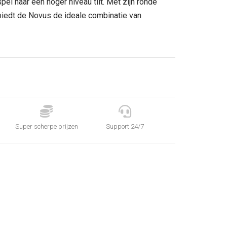
el naar een hoger niveau tilt. Met zijn ronde
biedt de Novus de ideale combinatie van


Super scherpe prijzen
Support 24/7