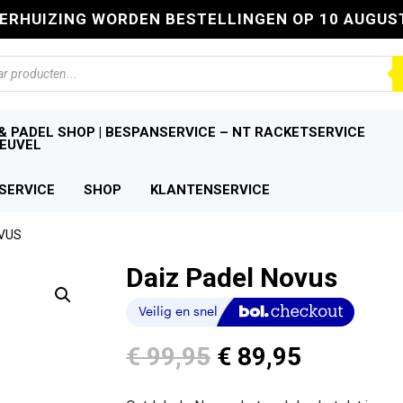
VERHUIZING WORDEN BESTELLINGEN OP 10 AUGUS
n
& PADEL SHOP | BESPANSERVICE – NT RACKETSERVICE
EUVEL
SERVICE
SHOP
KLANTENSERVICE
OVUS
Daiz Padel Novus
Oorspronkelijke
Huidige
€
99,95
€
89,95
prijs
prijs