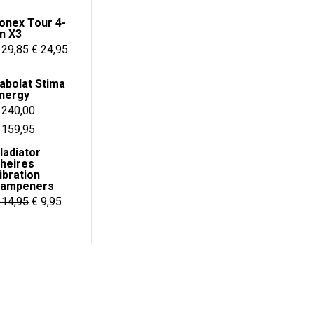
onex Tour 4-
in X3
Oorspronkelijke
Huidige
29,85
€
24,95
prijs
prijs
abolat Stima
was:
is:
nergy
€ 29,85.
€ 24,95.
240,00
orspronkelijke
Huidige
159,95
rijs
prijs
ladiator
heires
as:
is:
ibration
 240,00.
€ 159,95.
ampeners
Oorspronkelijke
Huidige
14,95
€
9,95
prijs
prijs
was:
is:
€ 14,95.
€ 9,95.