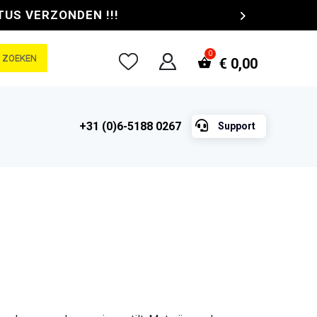
TUS VERZONDEN !!!
ZOEKEN
€
0,00

+31 (0)6-5188 0267
Support