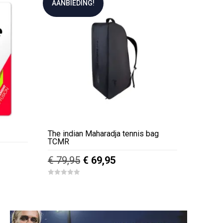
AANBIEDING!
The indian Maharadja tennis bag
TCMR
e
Oorspronkelijke
Huidige
€
79,95
€
69,95
prijs
prijs
0
was:
is:
o
u
€ 79,95.
€ 69,95.
t
o
f
5