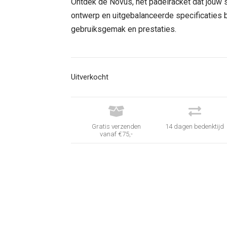
was:
is:
Ontdek de Novus, het padelracket dat jouw sp
€ 99,95.
€ 89,95.
ontwerp en uitgebalanceerde specificaties 
gebruiksgemak en prestaties.
Uitverkocht


Gratis verzenden
14 dagen bedenktijd
vanaf €75,-