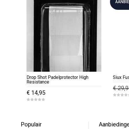
AANBIE
Drop Shot Padelprotector High
Siux Fu
Resistance
€
29,9
€
14,95
0
o
0
u
o
t
u
o
t
f
o
5
f
Populair
Aanbieding
5