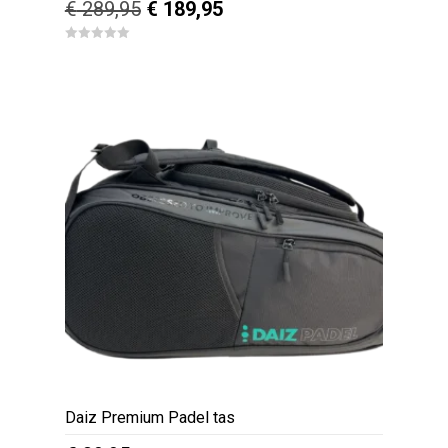
Oorspronkelijke
Huidige
€
289,95
€
189,95
prijs
prijs
0
was:
is:
o
u
€ 289,95.
€ 189,95.
t
o
f
5
Daiz Premium Padel tas