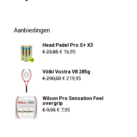
prijs
prijs
was:
is:
€ 69,95.
€ 54,95.
Aanbiedingen
Head Padel Pro S+ X3
Oorspronkelijke
Huidige
€
23,85
€
16,95
prijs
prijs
was:
is:
Völkl Vostra V8 285g
€ 23,85.
€ 16,95.
Oorspronkelijke
Huidige
€
290,00
€
219,95
prijs
prijs
was:
is:
Wilson Pro Sensation Feel
€ 290,00.
€ 219,95.
overgrip
Oorspronkelijke
Huidige
€
9,95
€
7,95
prijs
prijs
was:
is:
€ 9,95.
€ 7,95.