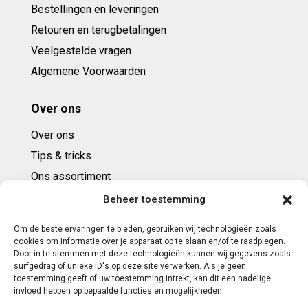
Bestellingen en leveringen
Retouren en terugbetalingen
Veelgestelde vragen
Algemene Voorwaarden
Over ons
Over ons
Tips & tricks
Ons assortiment
Cadeaubonnen
Beheer toestemming
Om de beste ervaringen te bieden, gebruiken wij technologieën zoals
Contact
cookies om informatie over je apparaat op te slaan en/of te raadplegen.
Door in te stemmen met deze technologieën kunnen wij gegevens zoals
E: info@ntbespanservice.nl
surfgedrag of unieke ID's op deze site verwerken. Als je geen
toestemming geeft of uw toestemming intrekt, kan dit een nadelige
+31 (0)6-5188 0267
invloed hebben op bepaalde functies en mogelijkheden.