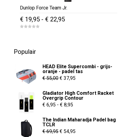
Dunlop Force Team Jr.
Prijsklasse:
€
19,95
-
€
22,95
€ 19,95
Dit
0
tot
o
product
u
€ 22,95
t
heeft
o
Populair
f
meerdere
5
variaties.
HEAD Elite Supercombi - grijs-
Deze
oranje - padel tas
Oorspronkelijke
Huidige
optie
€
55,00
€
37,95
kan
prijs
prijs
Gladiator High Comfort Racket
gekozen
was:
is:
Overgrip Contour
worden
€ 55,00.
€ 37,95.
Prijsklasse:
€
6,95
-
€
8,95
op
€ 6,95
de
The Indian Maharadja Padel bag
tot
TCLR
productpagina
€ 8,95
Oorspronkelijke
Huidige
€
69,95
€
54,95