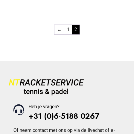
u
o
product
t
u
o
t
f
heeft
o
5
f
meerdere
5
variaties.
←
1
2
Deze
optie
kan
gekozen
worden
op
de
productpagina
Heb je vragen?
+31 (0)6-5188 0267
Of neem contact met ons op via de livechat of e-