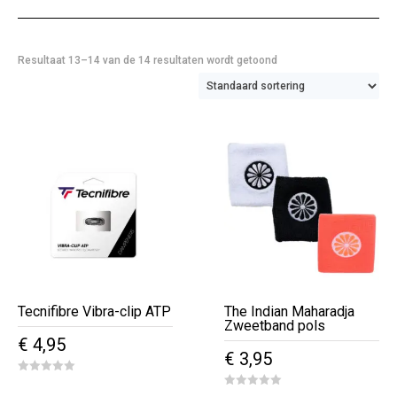
Resultaat 13–14 van de 14 resultaten wordt getoond
Tecnifibre Vibra-clip ATP
The Indian Maharadja
Zweetband pols
€
4,95
€
3,95
0
Dit
o
0