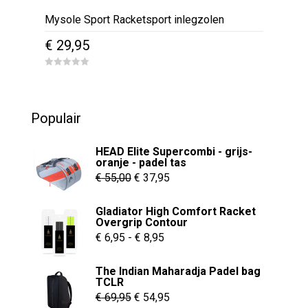
Mysole Sport Racketsport inlegzolen
€
29,95
Dit
0
o
product
u
t
heeft
o
Populair
f
meerdere
5
variaties.
HEAD Elite Supercombi - grijs-
Deze
oranje - padel tas
Oorspronkelijke
Huidige
optie
€
55,00
€
37,95
kan
prijs
prijs
Gladiator High Comfort Racket
gekozen
was:
is:
Overgrip Contour
worden
€ 55,00.
€ 37,95.
Prijsklasse:
€
6,95
-
€
8,95
op
€ 6,95
de
The Indian Maharadja Padel bag
tot
TCLR
productpagina
€ 8,95
Oorspronkelijke
Huidige
€
69,95
€
54,95