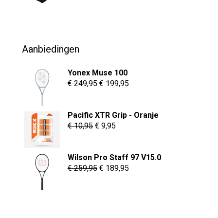
prijs
prijs
was:
is:
€ 69,95.
€ 54,95.
Aanbiedingen
Yonex Muse 100
Oorspronkelijke
Huidige
€
249,95
€
199,95
prijs
prijs
was:
is:
Pacific XTR Grip - Oranje
€ 249,95.
€ 199,95.
Oorspronkelijke
Huidige
€
10,95
€
9,95
prijs
prijs
was:
is:
Wilson Pro Staff 97 V15.0
€ 10,95.
€ 9,95.
Oorspronkelijke
Huidige
€
259,95
€
189,95
prijs
prijs
was:
is:
€ 259,95.
€ 189,95.