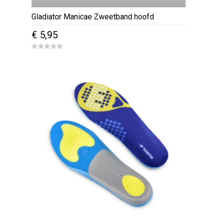
Gladiator Manicae Zweetband hoofd
€
5,95
0
o
u
t
o
f
5