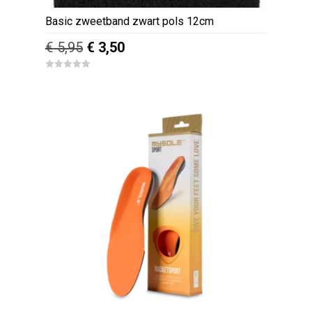
Basic zweetband zwart pols 12cm
Oorspronkelijke
Huidige
€
5,95
€
3,50
prijs
prijs
0
was:
is:
o
u
€ 5,95.
€ 3,50.
t
o
f
5