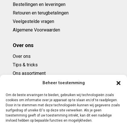
Bestellingen en leveringen
Retouren en terugbetalingen
Veelgestelde vragen
Algemene Voorwaarden
Over ons
Over ons
Tips & tricks
Ons assortiment
Cadeaubonnen
Beheer toestemming
Om de beste ervaringen te bieden, gebruiken wij technologieën zoals
Contact
cookies om informatie over je apparaat op te slaan en/of te raadplegen.
Door in te stemmen met deze technologieën kunnen wij gegevens zoals
E: info@ntbespanservice.nl
surfgedrag of unieke ID's op deze site verwerken. Als je geen
toestemming geeft of uw toestemming intrekt, kan dit een nadelige
+31 (0)6-5188 0267
invloed hebben op bepaalde functies en mogelijkheden.