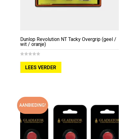
Dunlop Revolution NT Tacky Overgrip (geel /
wit / oranje)
0
out
LEES VERDER
of
5
AANBIEDING!