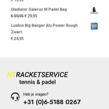
Gladiator Galerus M Padel Bag
Oorspronkelijke
Huidige
€
59,95
€
29,95
prijs
prijs
Luxilon Big Banger Alu Power Rough
was:
is:
Zwart
€ 59,95.
€ 29,95.
€
24,95
Heb je vragen?
+31 (0)6-5188 0267