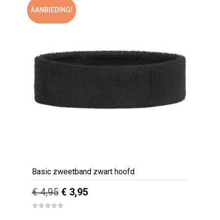
AANBIEDING!
Basic zweetband zwart hoofd
Oorspronkelijke
Huidige
€
4,95
€
3,95
prijs
prijs
0