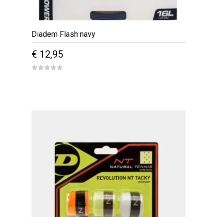
Diadem Flash navy
€
12,95
0
out
of
5