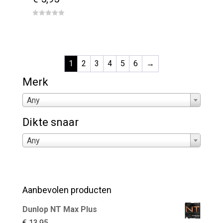
0
out
of
5
1
2
3
4
5
6
→
Merk
Any
Dikte snaar
Any
Aanbevolen producten
Dunlop NT Max Plus
€
13,95