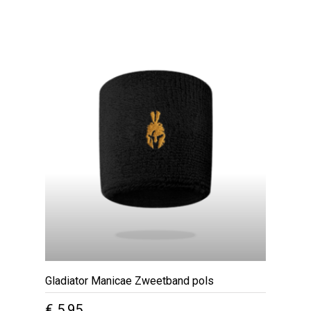
of
5
Gladiator Manicae Zweetband pols
€
5,95