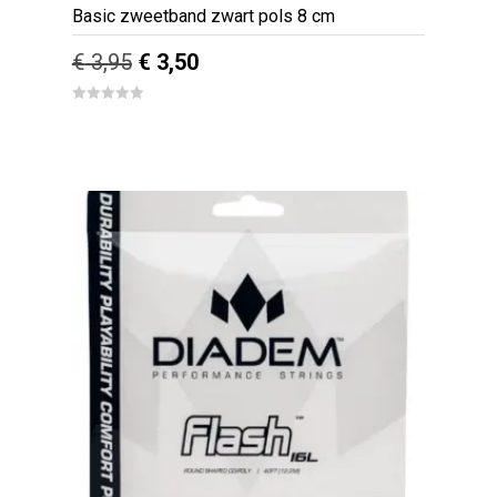
Basic zweetband zwart pols 8 cm
Oorspronkelijke
Huidige
€
3,95
€
3,50
prijs
prijs
0
out
was:
is:
of
5
€ 3,95.
€ 3,50.