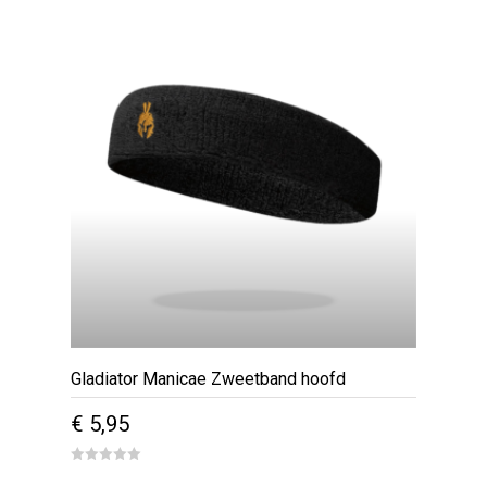
Gladiator Manicae Zweetband hoofd
€
5,95
0
out