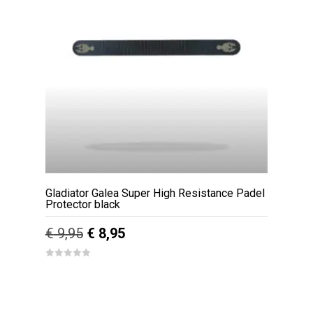
optie
kan
gekozen
worden
op
de
productpagina
Gladiator Galea Super High Resistance Padel
Protector black
Oorspronkelijke
Huidige
€
9,95
€
8,95
prijs
prijs
0
out
was:
is:
of
5
€ 9,95.
€ 8,95.