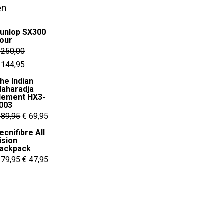
en
Deze
optie
unlop SX300
kan
our
gekozen
250,00
worden
orspronkelijke
Huidige
144,95
op
rijs
prijs
he Indian
de
aharadja
as:
is:
lement HX3-
productpagina
 250,00.
€ 144,95.
003
Oorspronkelijke
Huidige
89,95
€
69,95
prijs
prijs
ecnifibre All
ision
was:
is:
ackpack
€ 89,95.
€ 69,95.
Oorspronkelijke
Huidige
79,95
€
47,95
prijs
prijs
was:
is:
€ 79,95.
€ 47,95.