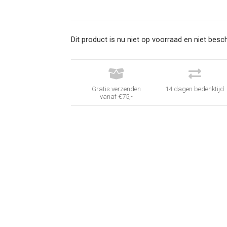
Dit product is nu niet op voorraad en niet besch


Gratis verzenden
14 dagen bedenktijd
vanaf €75,-