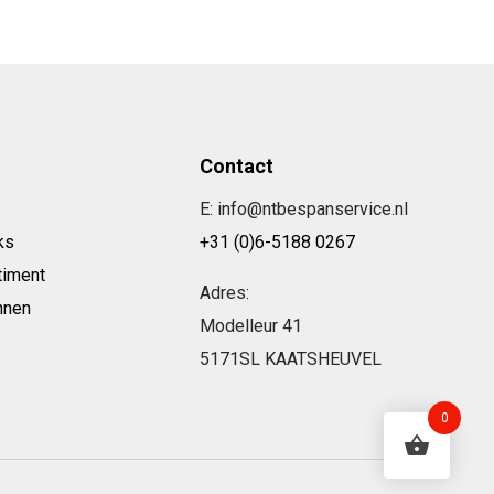
Contact
E: info@ntbespanservice.nl
ks
+31 (0)6-5188 0267
timent
Adres:
nnen
Modelleur 41
5171SL KAATSHEUVEL
0