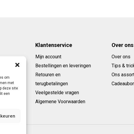
Klantenservice
Over ons
Mijn account
Over ons
Bestellingen en leveringen
Tips & tric
Retouren en
Ons assor
ies om
emmen met
terugbetalingen
Cadeaubo
p deze site
Veelgestelde vragen
it een
Algemene Voorwaarden
rkeuren