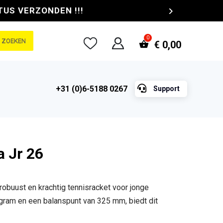
TUS VERZONDEN !!!
ZOEKEN
€
0,00

+31 (0)6-5188 0267
Support
a Jr 26
robuust en krachtig tennisracket voor jonge
gram en een balanspunt van 325 mm, biedt dit