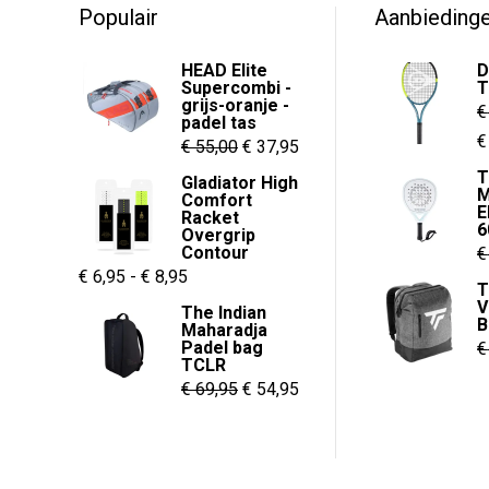
Populair
Aanbieding
HEAD Elite
D
Supercombi -
T
grijs-oranje -
€
padel tas
O
€
Oorspronkelijke
Huidige
€
55,00
€
37,95
p
prijs
prijs
T
Gladiator High
M
w
Comfort
was:
is:
E
Racket
€
6
€ 55,00.
€ 37,95.
Overgrip
Contour
€
Prijsklasse:
€
6,95
-
€
8,95
T
€ 6,95
V
The Indian
B
Maharadja
tot
Padel bag
€
€ 8,95
TCLR
Oorspronkelijke
Huidige
€
69,95
€
54,95
prijs
prijs
was:
is:
€ 69,95.
€ 54,95.