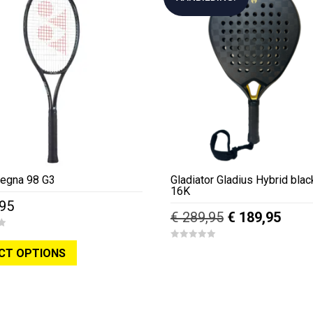
egna 98 G3
Gladiator Gladius Hybrid blac
16K
95
Oorspronkelij
Huid
€
289,95
€
189,95
prijs
prijs
Dit
0
was:
is:
CT OPTIONS
product
o
u
€ 289,95.
€ 189
heeft
t
o
f
meerdere
5
variaties.