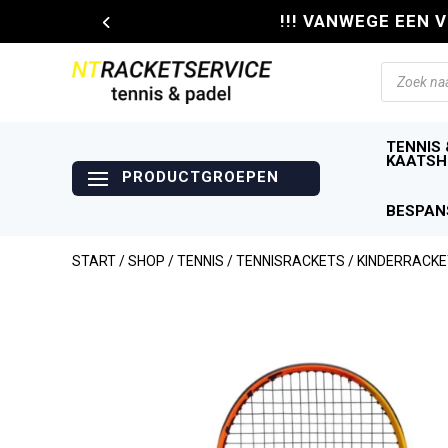
!!! VANWEGE EEN 
Producte
zoeken
TENNIS 
KAATSH
BESPAN
START
/
SHOP
/
TENNIS
/
TENNISRACKETS
/
KINDERRACK