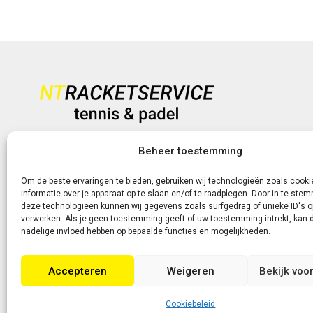
Heb je vragen?
Beheer toestemming
+31 (0)6-5188 0267
Om de beste ervaringen te bieden, gebruiken wij technologieën zoals cook
informatie over je apparaat op te slaan en/of te raadplegen. Door in te st
Of neem contact met ons op via de livechat of e-mail!
deze technologieën kunnen wij gegevens zoals surfgedrag of unieke ID's o
verwerken. Als je geen toestemming geeft of uw toestemming intrekt, kan d
nadelige invloed hebben op bepaalde functies en mogelijkheden.
Accepteren
Weigeren
Bekijk voo
Cookiebeleid
Copyright 2026 | Webontwikkeling door Eerlijk Design