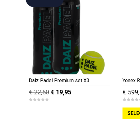
Daiz Padel Premium set X3
Yonex R
Oorspronkelijke
Huidige
€
22,50
€
19,95
€
599,
prijs
prijs
0
0
was:
is:
o
o
SELE
u
u
€ 22,50.
€ 19,95.
t
t
o
o
f
f
5
5