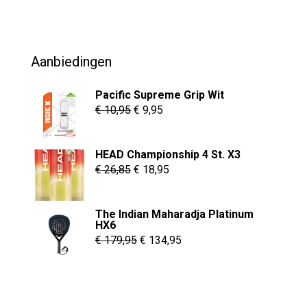
was:
is:
€ 69,95.
€ 54,95.
Aanbiedingen
Pacific Supreme Grip Wit
Oorspronkelijke
Huidige
€
10,95
€
9,95
prijs
prijs
was:
is:
HEAD Championship 4 St. X3
€ 10,95.
€ 9,95.
Oorspronkelijke
Huidige
€
26,85
€
18,95
prijs
prijs
was:
is:
The Indian Maharadja Platinum
€ 26,85.
€ 18,95.
HX6
Oorspronkelijke
Huidige
€
179,95
€
134,95
prijs
prijs
was:
is:
€ 179,95.
€ 134,95.