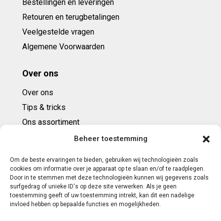
Bestellingen en leveringen
Retouren en terugbetalingen
Veelgestelde vragen
Algemene Voorwaarden
Over ons
Over ons
Tips & tricks
Ons assortiment
Cadeaubonnen
Beheer toestemming
Om de beste ervaringen te bieden, gebruiken wij technologieën zoals
Contact
cookies om informatie over je apparaat op te slaan en/of te raadplegen.
Door in te stemmen met deze technologieën kunnen wij gegevens zoals
E: info@ntbespanservice.nl
surfgedrag of unieke ID's op deze site verwerken. Als je geen
toestemming geeft of uw toestemming intrekt, kan dit een nadelige
+31 (0)6-5188 0267
invloed hebben op bepaalde functies en mogelijkheden.
Adres: