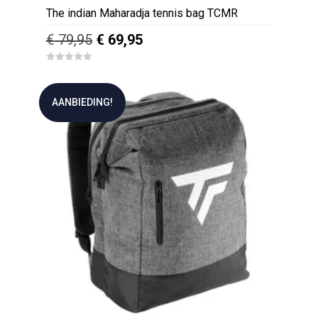
The indian Maharadja tennis bag TCMR
Oorspronkelijke
Huidige
€
79,95
€
69,95
prijs
prijs
0
was:
is:
o
u
€ 79,95.
€ 69,95.
t
AANBIEDING!
o
f
5