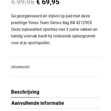
Oorspronkelijke
Huidige
€
99,95
€
69,95
prijs
prijs
was:
is:
Ga georganiseerd en stijlvol op pad met deze
€ 99,95.
€ 69,95.
prachtige Yonex Team Series Bag BA 42129EX.
Deze topkwaliteit sporttas met 3 ruime vakken en
handig voorvak biedt hij voldoende opbergruimte
voor al je sportspullen.
Uitverkocht
Beschrijving
Aanvullende informatie