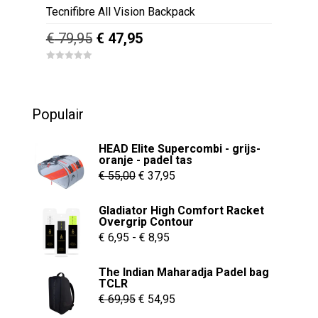
Tecnifibre All Vision Backpack
Oorspronkelijke
Huidige
€
79,95
€
47,95
prijs
prijs
0
was:
is:
o
u
€ 79,95.
€ 47,95.
t
o
Populair
f
5
HEAD Elite Supercombi - grijs-
oranje - padel tas
Oorspronkelijke
Huidige
€
55,00
€
37,95
prijs
prijs
Gladiator High Comfort Racket
was:
is:
Overgrip Contour
€ 55,00.
€ 37,95.
Prijsklasse:
€
6,95
-
€
8,95
€ 6,95
The Indian Maharadja Padel bag
tot
TCLR
€ 8,95
Oorspronkelijke
Huidige
€
69,95
€
54,95
prijs
prijs