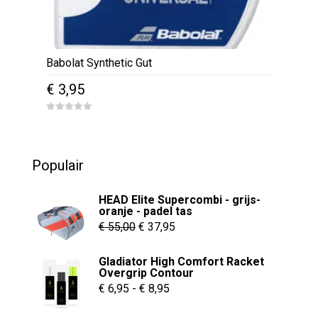
Babolat Synthetic Gut
€
3,95
0
o
u
t
o
Populair
f
5
HEAD Elite Supercombi - grijs-
oranje - padel tas
Oorspronkelijke
Huidige
€
55,00
€
37,95
prijs
prijs
Gladiator High Comfort Racket
was:
is:
Overgrip Contour
€ 55,00.
€ 37,95.
Prijsklasse:
€
6,95
-
€
8,95
€ 6,95