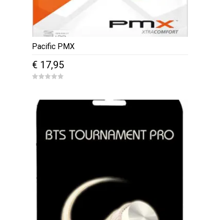
Pacific PMX
€
17,95
0
o
u
t
o
f
5