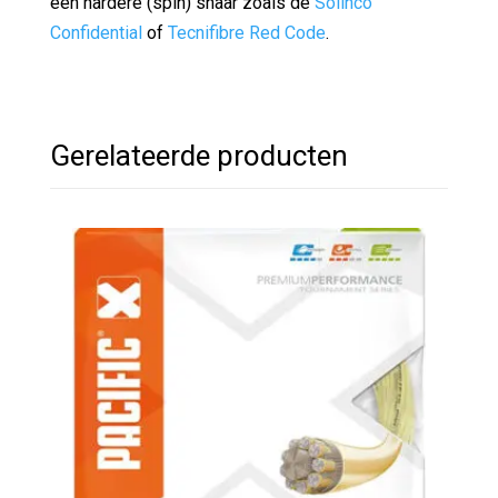
een hardere (spin) snaar zoals de
Solinco
Confidential
of
Tecnifibre Red Code
.
Gerelateerde producten