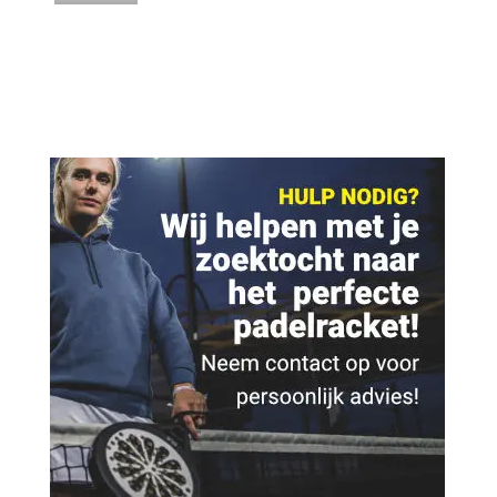
prijs
prijs
was:
is:
€ 9,95.
€ 8,95.