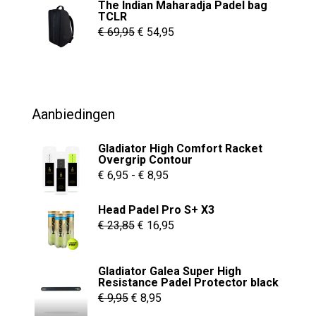
The Indian Maharadja Padel bag
tot
TCLR
€ 8,95
Oorspronkelijke
Huidige
€
69,95
€
54,95
prijs
prijs
was:
is:
€ 69,95.
€ 54,95.
Aanbiedingen
Gladiator High Comfort Racket
Overgrip Contour
Prijsklasse:
€
6,95
-
€
8,95
€ 6,95
Head Padel Pro S+ X3
tot
Oorspronkelijke
Huidige
€
23,85
€
16,95
€ 8,95
prijs
prijs
was:
is:
Gladiator Galea Super High
€ 23,85.
€ 16,95.
Resistance Padel Protector black
Oorspronkelijke
Huidige
€
9,95
€
8,95