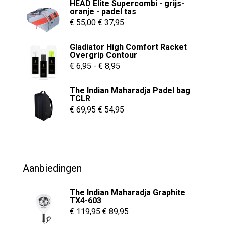
HEAD Elite Supercombi - grijs-
oranje - padel tas
Oorspronkelijke
Huidige
€
55,00
€
37,95
prijs
prijs
Gladiator High Comfort Racket
was:
is:
Overgrip Contour
€ 55,00.
€ 37,95.
Prijsklasse:
€
6,95
-
€
8,95
€ 6,95
The Indian Maharadja Padel bag
tot
TCLR
€ 8,95
Oorspronkelijke
Huidige
€
69,95
€
54,95
prijs
prijs
was:
is:
€ 69,95.
€ 54,95.
Aanbiedingen
The Indian Maharadja Graphite
TX4-603
Oorspronkelijke
Huidige
€
119,95
€
89,95
prijs
prijs