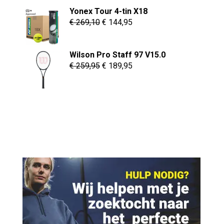
Yonex Tour 4-tin X18
was:
is:
Oorspronkelijke
Huidige
€
269,10
€
144,95
€ 119,95.
€ 89,95.
prijs
prijs
was:
is:
Wilson Pro Staff 97 V15.0
€ 269,10.
€ 144,95.
Oorspronkelijke
Huidige
€
259,95
€
189,95
prijs
prijs
was:
is:
€ 259,95.
€ 189,95.