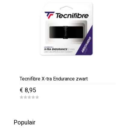
Tecnifibre X-tra Endurance zwart
€
8,95
0
o
u
t
o
Populair
f
5