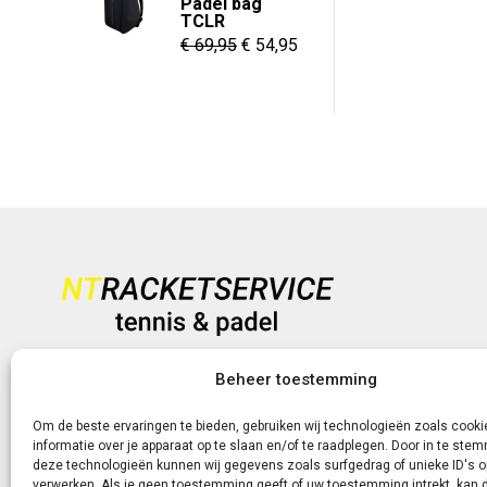
Padel bag
€ 8,95
TCLR
Oorspronkelijke
Huidige
€
69,95
€
54,95
prijs
prijs
was:
is:
€ 69,95.
€ 54,95.
Heb je vragen?
Beheer toestemming
+31 (0)6-5188 0267
Om de beste ervaringen te bieden, gebruiken wij technologieën zoals cook
informatie over je apparaat op te slaan en/of te raadplegen. Door in te st
Of neem contact met ons op via de livechat of e-mail!
deze technologieën kunnen wij gegevens zoals surfgedrag of unieke ID's o
verwerken. Als je geen toestemming geeft of uw toestemming intrekt, kan d