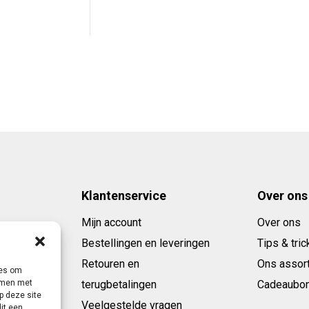
was:
is:
€ 79,95.
€ 34,95.
Klantenservice
Over ons
Mijn account
Over ons
Bestellingen en leveringen
Tips & tric
Retouren en
Ons assor
ies om
terugbetalingen
Cadeaubo
emmen met
p deze site
Veelgestelde vragen
it een