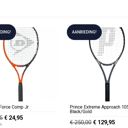
DING!
AANBIEDING!
Force Comp Jr.
Prince Extreme Approach 10
Black/Gold
Oorspronkelijke
Huidige
5
€
24,95
Oorspronkelij
Huid
€
250,00
€
129,95
prijs
prijs