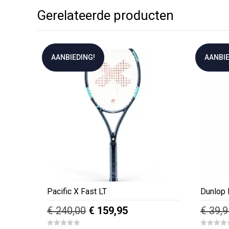
Gerelateerde producten
AANBIEDING!
AANBIE
Pacific X Fast LT
Dunlop 
Oorspronkelijke
Huidige
€
240,00
€
159,95
€
39,9
prijs
prijs