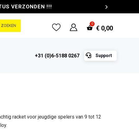
TUS VERZONDEN !!!
ZOEKEN
€
0,00

+31 (0)6-5188 0267
Support
htig racket voor jeugdige spelers van 9 tot 12
loy.