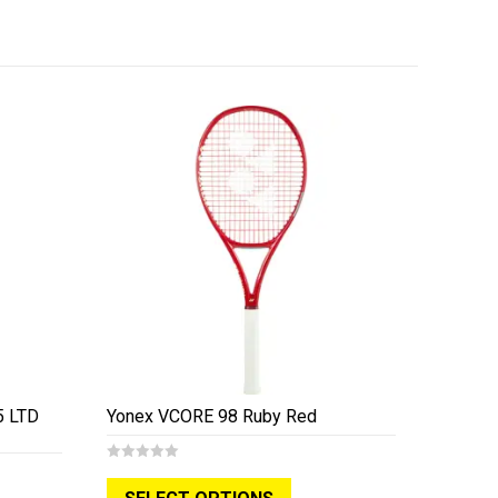
5 LTD
Yonex VCORE 98 Ruby Red
ke
ige
0
o
u