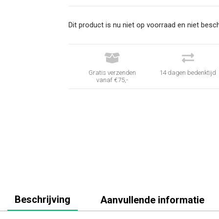
Dit product is nu niet op voorraad en niet besch


Gratis verzenden
14 dagen bedenktijd
vanaf €75,-
Beschrijving
Aanvullende informatie