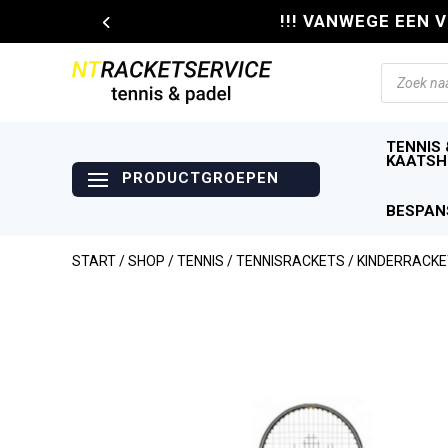
!!! VANWEGE EEN 
Producte
zoeken
TENNIS 
KAATSH
BESPAN
START
/
SHOP
/
TENNIS
/
TENNISRACKETS
/
KINDERRACK