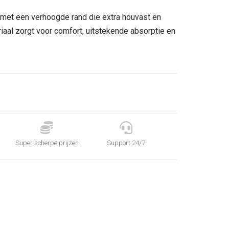
 met een verhoogde rand die extra houvast en
riaal zorgt voor comfort, uitstekende absorptie en


Super scherpe prijzen
Support 24/7