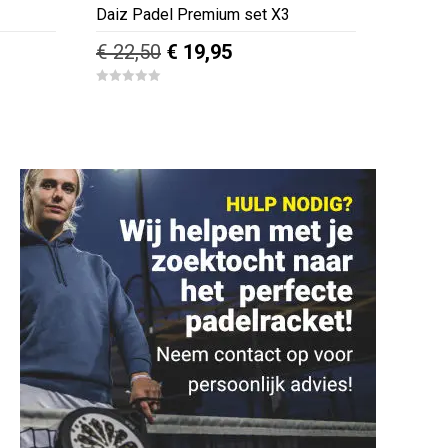
Daiz Padel Premium set X3
Oorspronkelijke
Huidige
€
22,50
€
19,95
prijs
prijs
0
was:
is:
o
u
€ 22,50.
€ 19,95.
t
o
f
5