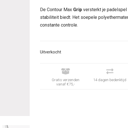
prijs
prijs
was:
is:
De Contour Max
Grip
versterkt je padelspel
€ 24,95.
€ 15,95.
stabiliteit biedt. Het soepele polyethermate
constante controle.
Uitverkocht


Gratis verzenden
14 dagen bedenktijd
vanaf €75,-