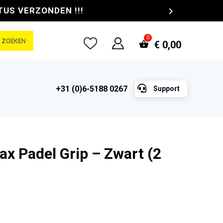
TUS VERZONDEN !!!
ZOEKEN
€
0,00

+31 (0)6-5188 0267
Support
ax Padel Grip – Zwart (2