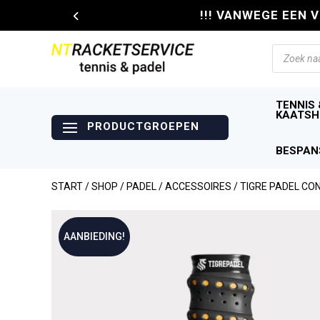
!!! VANWEGE EEN 
Producte
zoeken
TENNIS 
KAATSH
BESPAN
START
/
SHOP
/
PADEL
/
ACCESSOIRES
/ TIGRE PADEL CO
AANBIEDING!