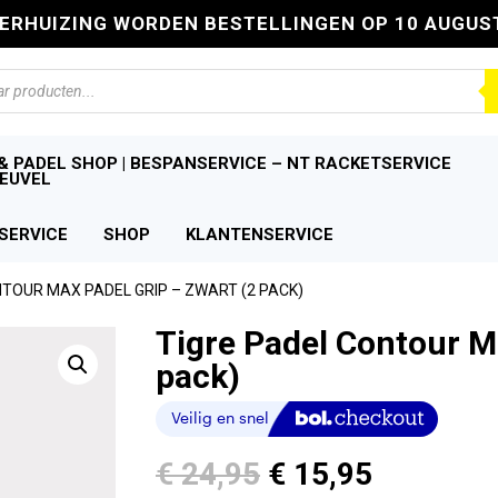
VERHUIZING WORDEN BESTELLINGEN OP 10 AUGUS
n
& PADEL SHOP | BESPANSERVICE – NT RACKETSERVICE
EUVEL
SERVICE
SHOP
KLANTENSERVICE
NTOUR MAX PADEL GRIP – ZWART (2 PACK)
Tigre Padel Contour M
pack)
Oorspronkelijke
Huidige
€
24,95
€
15,95