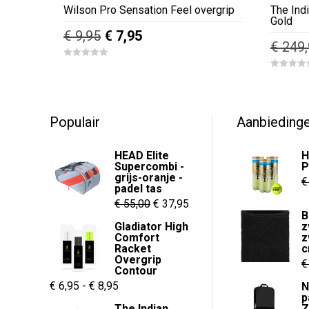
Wilson Pro Sensation Feel overgrip
The Ind
Gold
Oorspronkelijke
Huidige
€
9,95
€
7,95
€
249,
prijs
prijs
0
was:
is:
o
0
u
o
€ 9,95.
€ 7,95.
t
u
o
t
f
o
5
f
Populair
Aanbieding
5
HEAD Elite
H
Supercombi -
P
grijs-oranje -
€
padel tas
Oorspronkelijke
Huidige
€
55,00
€
37,95
B
prijs
prijs
Gladiator High
z
Comfort
z
was:
is:
Racket
€ 55,00.
€ 37,95.
Overgrip
€
Contour
Prijsklasse:
€
6,95
-
€
8,95
N
p
€ 6,95
The Indian
Z