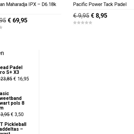
ian Maharadja IPX – D6.18k
Pacific Power Tack Padel
Oorspronkelijke
Huidige
€
9,95
€
8,95
Oorspronkelijke
Huidige
95
€
69,95
prijs
prijs
prijs
prijs
0
was:
is:
o
was:
is:
u
€ 9,95.
€ 8,95.
t
€ 249,95.
€ 69,95.
o
f
5
en
ead Padel
ro S+ X3
Oorspronkelijke
Huidige
23,85
€
16,95
prijs
prijs
asic
was:
is:
weetband
€ 23,85.
€ 16,95.
wart pols 8
cm
Oorspronkelijke
Huidige
3,95
€
3,50
prijs
prijs
T Pickleball
addeltas –
was:
is:
wart