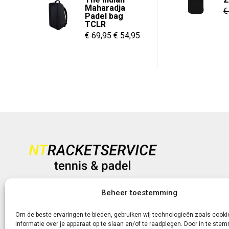
Maharadja
tot
€
Padel bag
€ 8,95
TCLR
Oorspronkelijke
Huidige
€
69,95
€
54,95
prijs
prijs
was:
is:
€ 69,95.
€ 54,95.
Heb je vragen?
Beheer toestemming
+31 (0)6-5188 0267
Om de beste ervaringen te bieden, gebruiken wij technologieën zoals cook
informatie over je apparaat op te slaan en/of te raadplegen. Door in te st