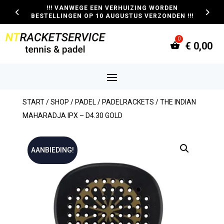
!!! VANWEGE EEN VERHUIZING WORDEN
BESTELLINGEN OP 10 AUGUSTUS VERZONDEN !!!
€
0,00
START
/
SHOP
/
PADEL
/
PADELRACKETS
/ THE INDIAN
MAHARADJA IPX – D4.30 GOLD
AANBIEDING!