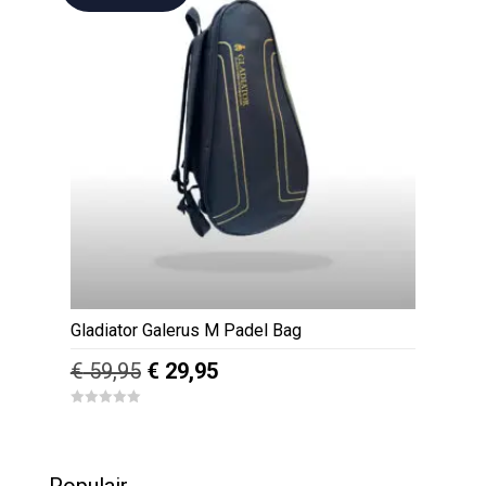
5
Gladiator Galerus M Padel Bag
Oorspronkelijke
Huidige
€
59,95
€
29,95
prijs
prijs
0
was:
is:
o
u
€ 59,95.
€ 29,95.
t
o
f