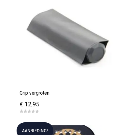
f
5
Grip vergroten
€
12,95
0
o
u
t
AANBIEDING!
o
f