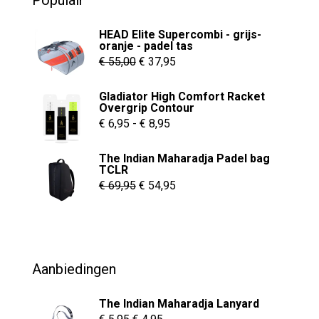
Populair
5
HEAD Elite Supercombi - grijs-
oranje - padel tas
Oorspronkelijke
Huidige
€
55,00
€
37,95
prijs
prijs
Gladiator High Comfort Racket
was:
is:
Overgrip Contour
€ 55,00.
€ 37,95.
Prijsklasse:
€
6,95
-
€
8,95
€ 6,95
The Indian Maharadja Padel bag
tot
TCLR
€ 8,95
Oorspronkelijke
Huidige
€
69,95
€
54,95
prijs
prijs
was:
is:
€ 69,95.
€ 54,95.
Aanbiedingen
The Indian Maharadja Lanyard
Oorspronkelijke
Huidige