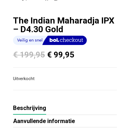
The Indian Maharadja IPX
– D4.30 Gold
Oorspronkelijke
Huidige
€
199,95
€
99,95
prijs
prijs
was:
is:
€ 199,95.
€ 99,95.
Uitverkocht
Beschrijving
Aanvullende informatie