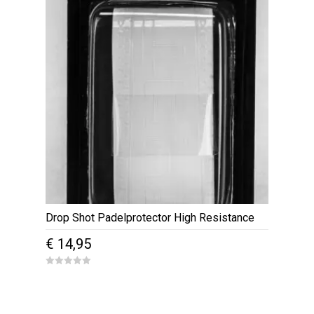
Drop Shot Padelprotector High Resistance
€
14,95
0
o
u
t
o