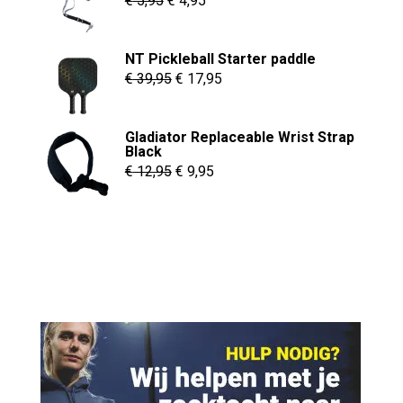
€
5,95
€
4,95
prijs
prijs
was:
is:
NT Pickleball Starter paddle
€ 5,95.
€ 4,95.
Oorspronkelijke
Huidige
€
39,95
€
17,95
prijs
prijs
was:
is:
Gladiator Replaceable Wrist Strap
€ 39,95.
€ 17,95.
Black
Oorspronkelijke
Huidige
€
12,95
€
9,95
prijs
prijs
was:
is:
€ 12,95.
€ 9,95.