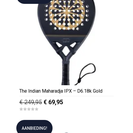
5
The Indian Maharadja IPX – D6.18k Gold
Oorspronkelijke
Huidige
€
249,95
€
69,95
prijs
prijs
0
was:
is:
o
u
€ 249,95.
€ 69,95.
t
AANBIEDING!
o
f