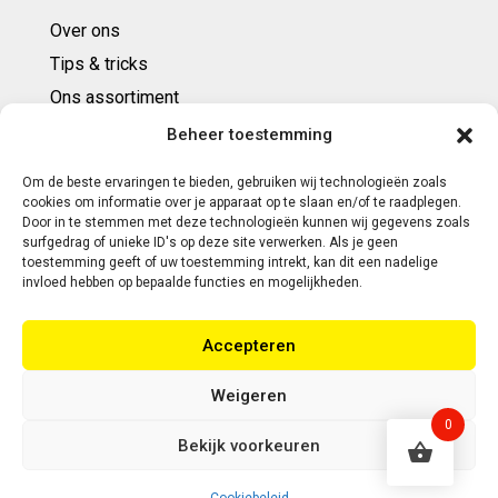
Over ons
Tips & tricks
Ons assortiment
Cadeaubonnen
Beheer toestemming
Om de beste ervaringen te bieden, gebruiken wij technologieën zoals
Contact
cookies om informatie over je apparaat op te slaan en/of te raadplegen.
Door in te stemmen met deze technologieën kunnen wij gegevens zoals
E: info@ntbespanservice.nl
surfgedrag of unieke ID's op deze site verwerken. Als je geen
toestemming geeft of uw toestemming intrekt, kan dit een nadelige
+31 (0)6-5188 0267
invloed hebben op bepaalde functies en mogelijkheden.
Adres:
Accepteren
Modelleur 41
5171SL KAATSHEUVEL
Weigeren
0
Bekijk voorkeuren
Copyright 2026 | Webontwikkeling door Eerlijk