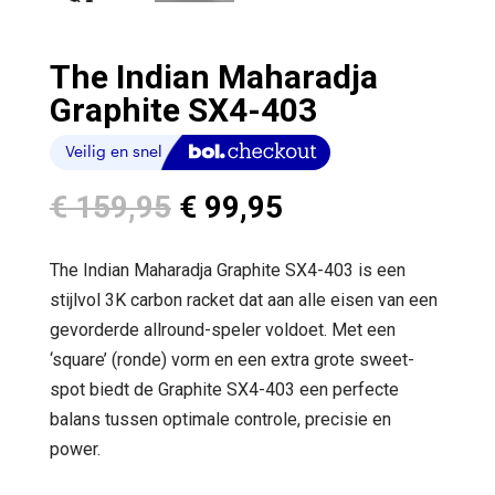
The Indian Maharadja
Graphite SX4-403
Oorspronkelijke
Huidige
€
159,95
€
99,95
prijs
prijs
was:
is:
The Indian Maharadja Graphite SX4-403 is een
€ 159,95.
€ 99,95.
stijlvol 3K carbon racket dat aan alle eisen van een
gevorderde allround-speler voldoet. Met een
‘square’ (ronde) vorm en een extra grote sweet-
spot biedt de Graphite SX4-403 een perfecte
balans tussen optimale controle, precisie en
power.