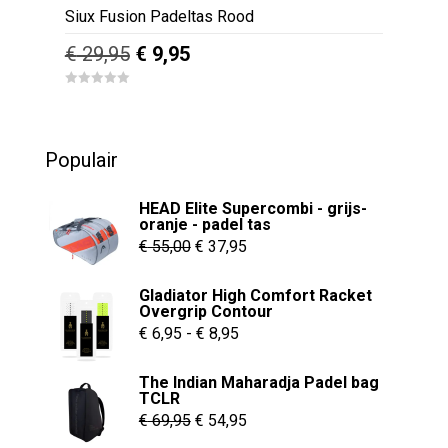
Siux Fusion Padeltas Rood
Oorspronkelijke
Huidige
€
29,95
€
9,95
prijs
prijs
0
was:
is:
o
u
€ 29,95.
€ 9,95.
t
o
Populair
f
5
HEAD Elite Supercombi - grijs-
oranje - padel tas
Oorspronkelijke
Huidige
€
55,00
€
37,95
prijs
prijs
Gladiator High Comfort Racket
was:
is:
Overgrip Contour
€ 55,00.
€ 37,95.
Prijsklasse:
€
6,95
-
€
8,95
€ 6,95
The Indian Maharadja Padel bag
tot
TCLR
€ 8,95
Oorspronkelijke
Huidige
€
69,95
€
54,95
prijs
prijs