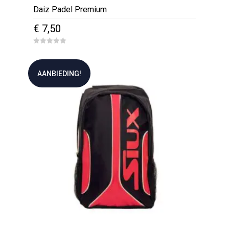
Daiz Padel Premium
€
7,50
0
o
u
t
AANBIEDING!
o
f
5