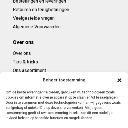
Bestellingen en leveringen
Retouren en terugbetalingen
Veelgestelde vragen
Algemene Voorwaarden
Over ons
Over ons
Tips & tricks
Ons assortiment
Cadeaubonnen
Beheer toestemming
Om de beste ervaringen te bieden, gebruiken wij technologieën zoals
Contact
cookies om informatie over je apparaat op te slaan en/of te raadplegen.
Door in te stemmen met deze technologieën kunnen wij gegevens zoals
E: info@ntbespanservice.nl
surfgedrag of unieke ID's op deze site verwerken. Als je geen
toestemming geeft of uw toestemming intrekt, kan dit een nadelige
+31 (0)6-5188 0267
invloed hebben op bepaalde functies en mogelijkheden.
Adres: