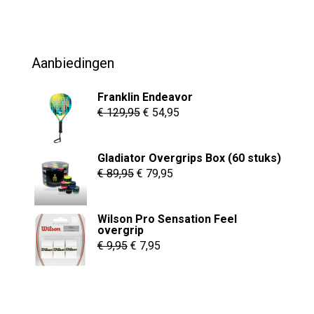
was:
is:
€ 69,95.
€ 54,95.
Aanbiedingen
Franklin Endeavor
Oorspronkelijke
Huidige
€
129,95
€
54,95
prijs
prijs
was:
is:
Gladiator Overgrips Box (60 stuks)
€ 129,95.
€ 54,95.
Oorspronkelijke
Huidige
€
89,95
€
79,95
prijs
prijs
was:
is:
Wilson Pro Sensation Feel
€ 89,95.
€ 79,95.
overgrip
Oorspronkelijke
Huidige
€
9,95
€
7,95
prijs
prijs
was:
is:
€ 9,95.
€ 7,95.