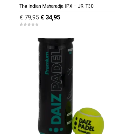
The Indian Maharadja IPX – JR. T30
Oorspronkelijke
Huidige
€
79,95
€
34,95
prijs
prijs
0
was:
is:
o
u
€ 79,95.
€ 34,95.
t
o
f
5