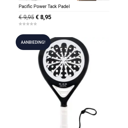
Pacific Power Tack Padel
Oorspronkelijke
Huidige
€
9,95
€
8,95
prijs
prijs
0
was:
is:
o
u
€ 9,95.
€ 8,95.
t
AANBIEDING!
o
f
5