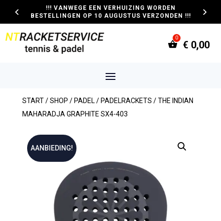
!!! VANWEGE EEN VERHUIZING WORDEN
BESTELLINGEN OP 10 AUGUSTUS VERZONDEN !!!
€
0,00
START
/
SHOP
/
PADEL
/
PADELRACKETS
/ THE INDIAN
MAHARADJA GRAPHITE SX4-403
AANBIEDING!