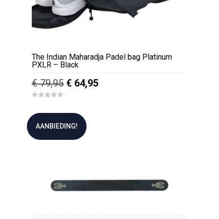
The Indian Maharadja Padel bag Platinum
PXLR – Black
Oorspronkelijke
Huidige
€
79,95
€
64,95
prijs
prijs
0
was:
is:
o
u
€ 79,95.
€ 64,95.
t
AANBIEDING!
o
f
5