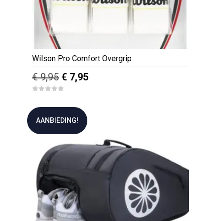
Wilson Pro Comfort Overgrip
Oorspronkelijke
Huidige
€
9,95
€
7,95
prijs
prijs
0
was:
is:
o
u
€ 9,95.
€ 7,95.
t
AANBIEDING!
o
f
5