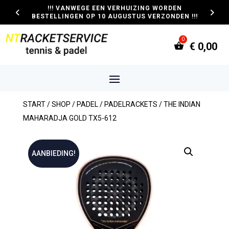
!!! VANWEGE EEN VERHUIZING WORDEN
BESTELLINGEN OP 10 AUGUSTUS VERZONDEN !!!
€
0,00
START
/
SHOP
/
PADEL
/
PADELRACKETS
/ THE INDIAN
MAHARADJA GOLD TX5-612
AANBIEDING!