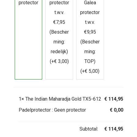
protector
protector
Galea
t.w.v.
protector
€7,95
t.w.v.
(Bescher
€9,95
ming:
(Bescher
redelijk)
ming:
(+
€
3,00
)
TOP)
(+
€
5,00
)
1×
The Indian Maharadja Gold TX5-612
€
114,95
Padelprotector :
Geen protector
€
0,00
Subtotal:
€
114,95