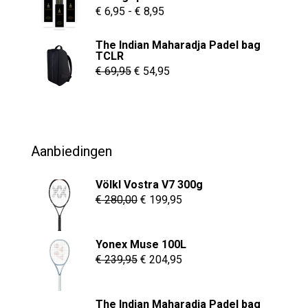
€ 55,00.
€ 37,95.
Prijsklasse:
€
6,95
-
€
8,95
€ 6,95
The Indian Maharadja Padel bag
tot
TCLR
€ 8,95
Oorspronkelijke
Huidige
€
69,95
€
54,95
prijs
prijs
was:
is:
€ 69,95.
€ 54,95.
Aanbiedingen
Völkl Vostra V7 300g
Oorspronkelijke
Huidige
€
280,00
€
199,95
prijs
prijs
was:
is:
Yonex Muse 100L
€ 280,00.
€ 199,95.
Oorspronkelijke
Huidige
€
239,95
€
204,95
prijs
prijs
was:
is:
The Indian Maharadja Padel bag