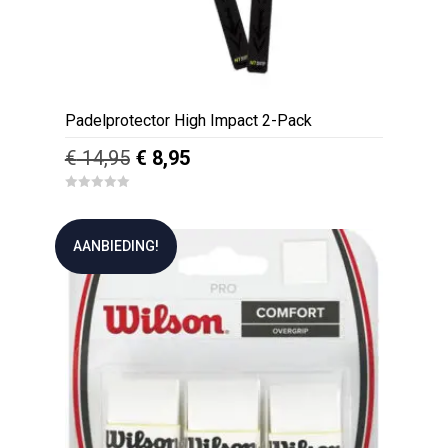
Padelprotector High Impact 2-Pack
Oorspronkelijke
Huidige
€
14,95
€
8,95
prijs
prijs
0
was:
is:
o
u
€ 14,95.
€ 8,95.
t
AANBIEDING!
o
f
5