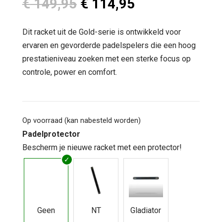
Oorspronkelijke
Huidige
€
149,95
€
114,95
prijs
prijs
was:
is:
Dit racket uit de Gold-serie is ontwikkeld voor
€ 149,95.
€ 114,95.
ervaren en gevorderde padelspelers die een hoog
prestatieniveau zoeken met een sterke focus op
controle, power en comfort.
Op voorraad (kan nabesteld worden)
Padelprotector
Bescherm je nieuwe racket met een protector!
Geen
NT
Gladiator