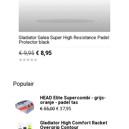
Gladiator Galea Super High Resistance Padel
Protector black
Oorspronkelijke
Huidige
€
9,95
€
8,95
prijs
prijs
0
was:
is:
o
u
€ 9,95.
€ 8,95.
t
o
Populair
f
5
HEAD Elite Supercombi - grijs-
oranje - padel tas
Oorspronkelijke
Huidige
€
55,00
€
37,95
prijs
prijs
Gladiator High Comfort Racket
was:
is:
Overgrip Contour