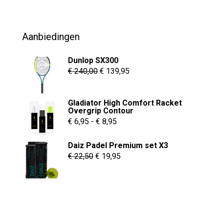
was:
is:
€ 69,95.
€ 54,95.
Aanbiedingen
Dunlop SX300
Oorspronkelijke
Huidige
€
240,00
€
139,95
prijs
prijs
was:
is:
Gladiator High Comfort Racket
€ 240,00.
€ 139,95.
Overgrip Contour
Prijsklasse:
€
6,95
-
€
8,95
€ 6,95
Daiz Padel Premium set X3
tot
Oorspronkelijke
Huidige
€
22,50
€
19,95
€ 8,95
prijs
prijs
was:
is:
€ 22,50.
€ 19,95.