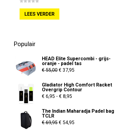
0
o
LEES VERDER
u
t
o
f
5
Populair
HEAD Elite Supercombi - grijs-
oranje - padel tas
Oorspronkelijke
Huidige
€
55,00
€
37,95
prijs
prijs
Gladiator High Comfort Racket
was:
is:
Overgrip Contour
€ 55,00.
€ 37,95.
Prijsklasse:
€
6,95
-
€
8,95
€ 6,95
The Indian Maharadja Padel bag
tot
TCLR
€ 8,95
Oorspronkelijke
Huidige
€
69,95
€
54,95
prijs
prijs