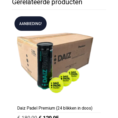
Gerelateerde producten
AANBIEDING!
Daiz Padel Premium (24 blikken in doos)
Oorspronkelijke
Huidige
€
180,00
€
129,95