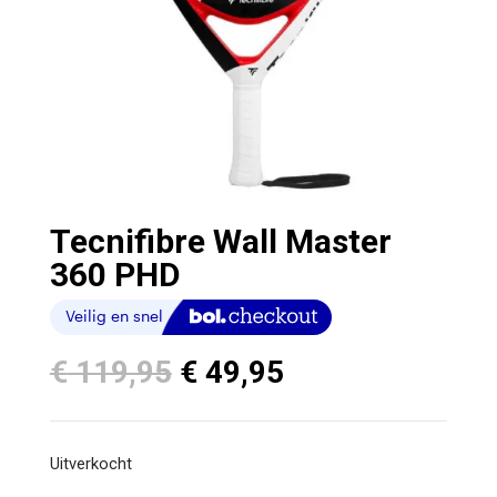
Tecnifibre Wall Master
360 PHD
Oorspronkelijke
Huidige
€
119,95
€
49,95
prijs
prijs
was:
is:
€ 119,95.
€ 49,95.
Uitverkocht