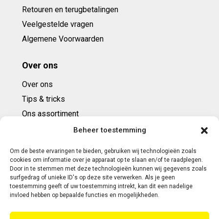
Retouren en terugbetalingen
Veelgestelde vragen
Algemene Voorwaarden
Over ons
Over ons
Tips & tricks
Ons assortiment
Cadeaubonnen
Beheer toestemming
Om de beste ervaringen te bieden, gebruiken wij technologieën zoals
Contact
cookies om informatie over je apparaat op te slaan en/of te raadplegen.
Door in te stemmen met deze technologieën kunnen wij gegevens zoals
E: info@ntbespanservice.nl
surfgedrag of unieke ID's op deze site verwerken. Als je geen
toestemming geeft of uw toestemming intrekt, kan dit een nadelige
+31 (0)6-5188 0267
invloed hebben op bepaalde functies en mogelijkheden.
Adres: