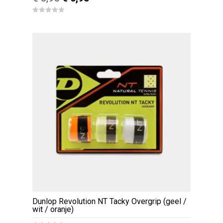
prijs
prijs
0
was:
is:
o
u
€ 8,95.
€ 6,95.
t
o
f
5
Dunlop Revolution NT Tacky Overgrip (geel /
wit / oranje)