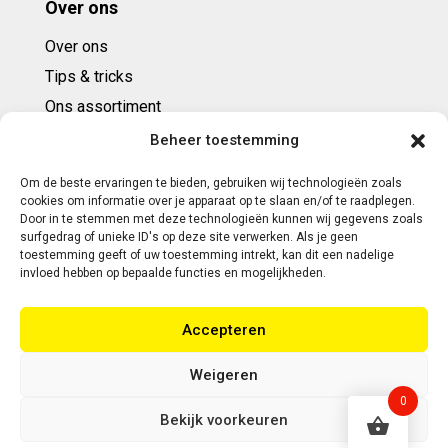
Over ons
Over ons
Tips & tricks
Ons assortiment
Cadeaubonnen
Beheer toestemming
Om de beste ervaringen te bieden, gebruiken wij technologieën zoals
Contact
cookies om informatie over je apparaat op te slaan en/of te raadplegen.
Door in te stemmen met deze technologieën kunnen wij gegevens zoals
E: info@ntbespanservice.nl
surfgedrag of unieke ID's op deze site verwerken. Als je geen
toestemming geeft of uw toestemming intrekt, kan dit een nadelige
+31 (0)6-5188 0267
invloed hebben op bepaalde functies en mogelijkheden.
Adres:
Accepteren
Modelleur 41
5171SL KAATSHEUVEL
Weigeren
0
Bekijk voorkeuren
Copyright 2026 | Webontwikkeling door Eerlijk