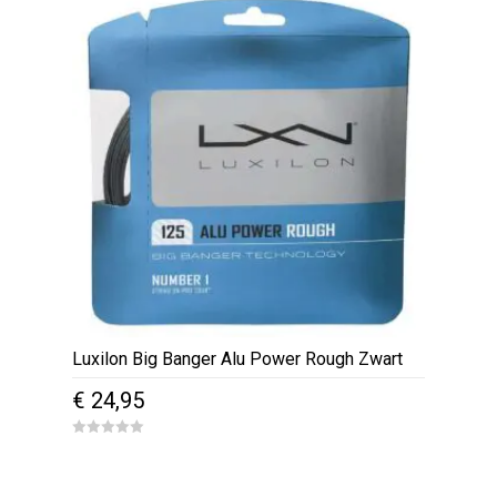
o
f
5
Luxilon Big Banger Alu Power Rough Zwart
€
24,95
0
o
u
t