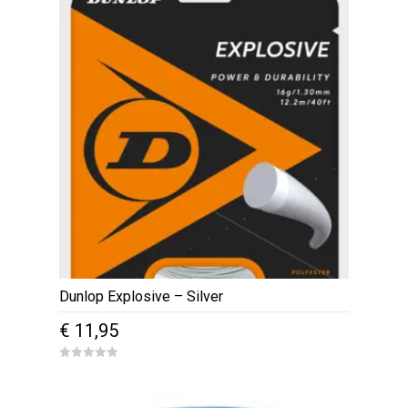
o
f
5
Dunlop Explosive – Silver
€
11,95
0
o
u
t