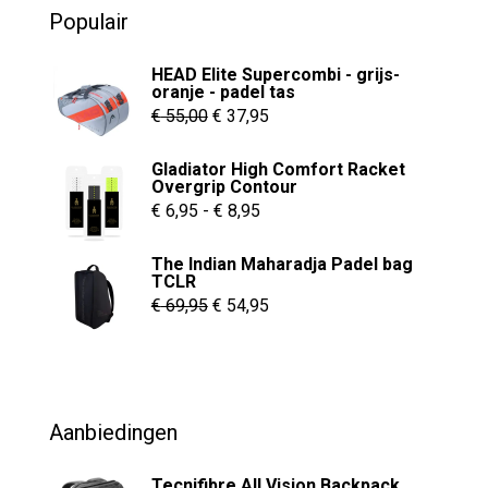
o
Populair
f
5
HEAD Elite Supercombi - grijs-
oranje - padel tas
Oorspronkelijke
Huidige
€
55,00
€
37,95
prijs
prijs
Gladiator High Comfort Racket
was:
is:
Overgrip Contour
€ 55,00.
€ 37,95.
Prijsklasse:
€
6,95
-
€
8,95
€ 6,95
The Indian Maharadja Padel bag
tot
TCLR
€ 8,95
Oorspronkelijke
Huidige
€
69,95
€
54,95
prijs
prijs
was:
is:
€ 69,95.
€ 54,95.
Aanbiedingen
Tecnifibre All Vision Backpack