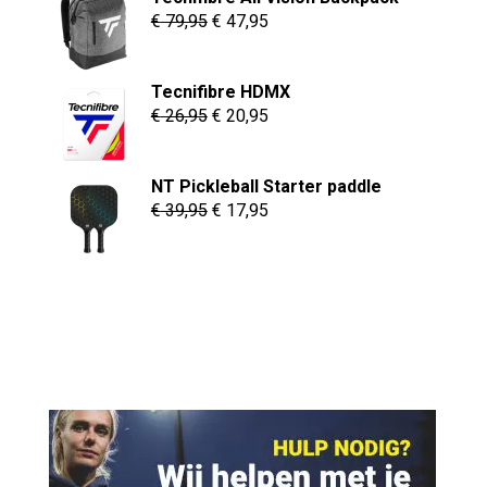
Oorspronkelijke
Huidige
€
79,95
€
47,95
prijs
prijs
was:
is:
Tecnifibre HDMX
€ 79,95.
€ 47,95.
Oorspronkelijke
Huidige
€
26,95
€
20,95
prijs
prijs
was:
is:
NT Pickleball Starter paddle
€ 26,95.
€ 20,95.
Oorspronkelijke
Huidige
€
39,95
€
17,95
prijs
prijs
was:
is:
€ 39,95.
€ 17,95.