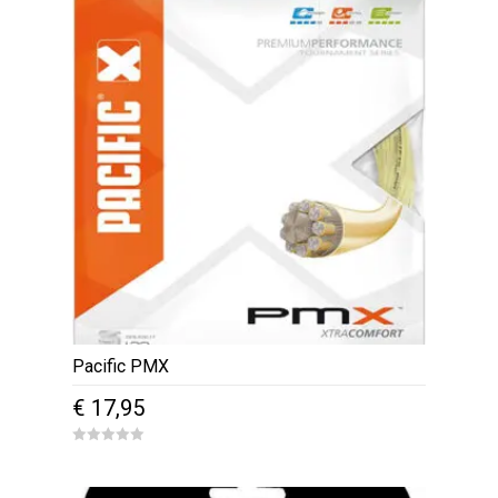
Pacific PMX
€
17,95
0
o
u
t