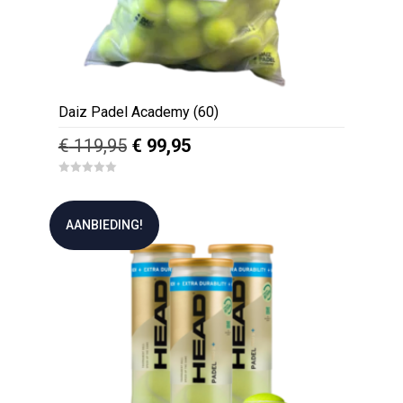
Daiz Padel Academy (60)
Oorspronkelijke
Huidige
€
119,95
€
99,95
prijs
prijs
0
was:
is:
o
u
€ 119,95.
€ 99,95.
t
AANBIEDING!
o
f
5