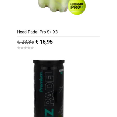
Head Padel Pro S+ X3
Oorspronkelijke
Huidige
€
23,85
€
16,95
prijs
prijs
0
was:
is:
o
u
€ 23,85.
€ 16,95.
t
o
f
5