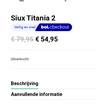
Siux Titania 2
Oorspronkelijke
Huidige
€
79,95
€
54,95
prijs
prijs
was:
is:
€ 79,95.
€ 54,95.
Uitverkocht
Beschrijving
Aanvullende informatie