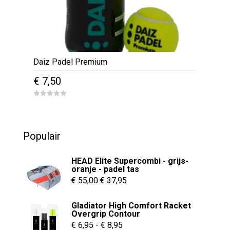
Daiz Padel Premium
€
7,50
0
o
u
t
o
Populair
f
5
HEAD Elite Supercombi - grijs-
oranje - padel tas
Oorspronkelijke
Huidige
€
55,00
€
37,95
prijs
prijs
Gladiator High Comfort Racket
was:
is:
Overgrip Contour
€ 55,00.
€ 37,95.
Prijsklasse:
€
6,95
-
€
8,95