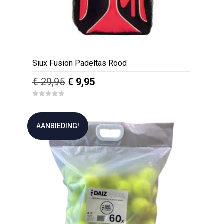
Siux Fusion Padeltas Rood
Oorspronkelijke
Huidige
€
29,95
€
9,95
prijs
prijs
0
was:
is:
o
u
€ 29,95.
€ 9,95.
t
AANBIEDING!
o
f
5