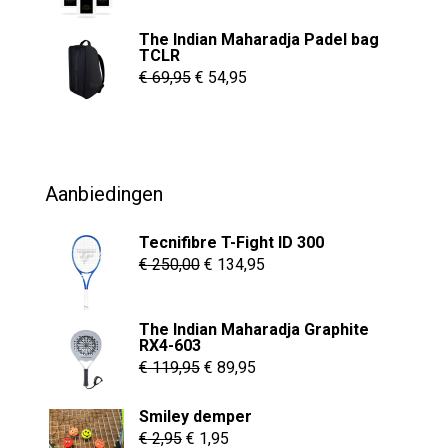
€ 6,95
The Indian Maharadja Padel bag
tot
TCLR
€ 8,95
Oorspronkelijke
Huidige
€
69,95
€
54,95
prijs
prijs
was:
is:
€ 69,95.
€ 54,95.
Aanbiedingen
Tecnifibre T-Fight ID 300
Oorspronkelijke
Huidige
€
250,00
€
134,95
prijs
prijs
was:
is:
The Indian Maharadja Graphite
€ 250,00.
€ 134,95.
RX4-603
Oorspronkelijke
Huidige
€
119,95
€
89,95
prijs
prijs
Smiley demper
was:
is:
Oorspronkelijke
Huidige
€
2,95
€
1,95
€ 119,95.
€ 89,95.