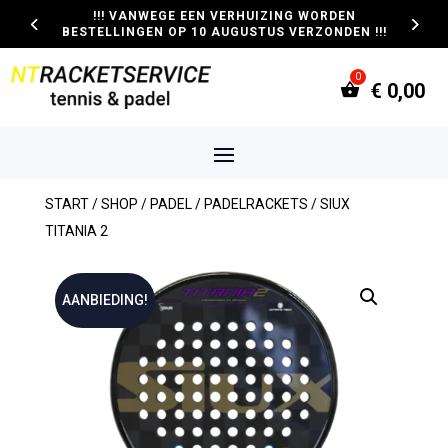
!!! VANWEGE EEN VERHUIZING WORDEN
BESTELLINGEN OP 10 AUGUSTUS VERZONDEN !!!
€
0,00
START
/
SHOP
/
PADEL
/
PADELRACKETS
/ SIUX
TITANIA 2
AANBIEDING!