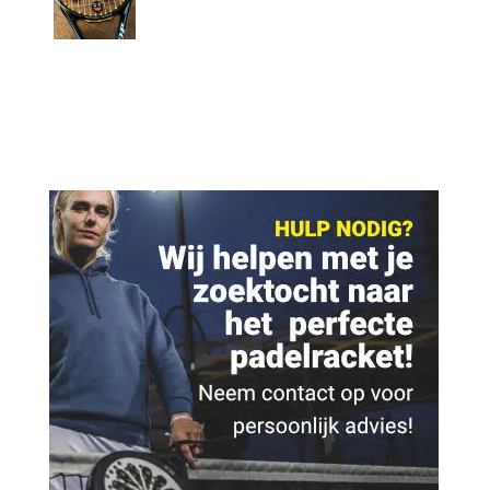
prijs
prijs
was:
is:
€ 2,95.
€ 1,95.