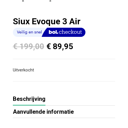
Siux Evoque 3 Air
Oorspronkelijke
Huidige
€
199,00
€
89,95
prijs
prijs
was:
is:
€ 199,00.
€ 89,95.
Uitverkocht
Beschrijving
Aanvullende informatie