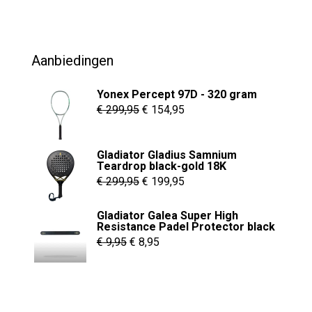
was:
is:
€ 69,95.
€ 54,95.
Aanbiedingen
Yonex Percept 97D - 320 gram
Oorspronkelijke
Huidige
€
299,95
€
154,95
prijs
prijs
was:
is:
Gladiator Gladius Samnium
€ 299,95.
€ 154,95.
Teardrop black-gold 18K
Oorspronkelijke
Huidige
€
299,95
€
199,95
prijs
prijs
Gladiator Galea Super High
was:
is:
Resistance Padel Protector black
€ 299,95.
€ 199,95.
Oorspronkelijke
Huidige
€
9,95
€
8,95
prijs
prijs
was:
is:
€ 9,95.
€ 8,95.