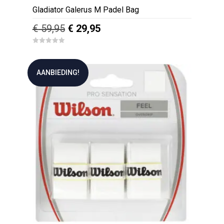
Gladiator Galerus M Padel Bag
Oorspronkelijke
Huidige
€
59,95
€
29,95
prijs
prijs
0
was:
is:
o
u
€ 59,95.
€ 29,95.
t
AANBIEDING!
o
f
5