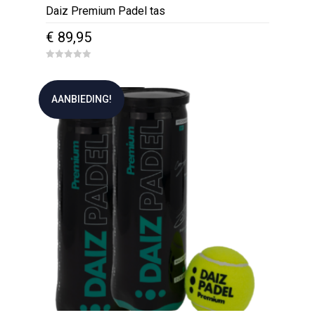
Daiz Premium Padel tas
€
89,95
0
o
u
t
AANBIEDING!
o
f
5