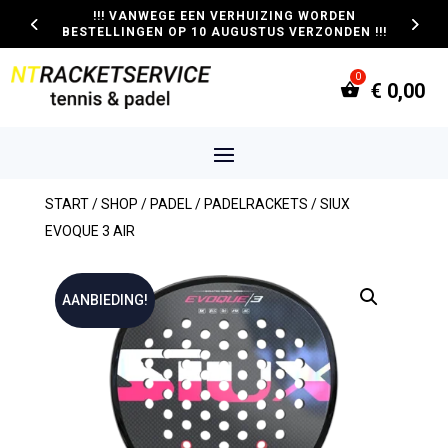
!!! VANWEGE EEN VERHUIZING WORDEN
BESTELLINGEN OP 10 AUGUSTUS VERZONDEN !!!
€
0,00
START
/
SHOP
/
PADEL
/
PADELRACKETS
/ SIUX
EVOQUE 3 AIR
AANBIEDING!