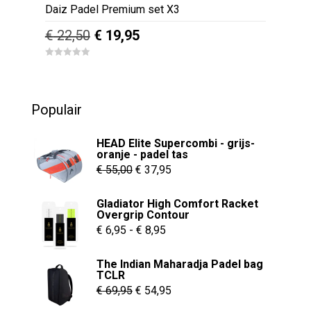
Daiz Padel Premium set X3
Oorspronkelijke
Huidige
€
22,50
€
19,95
prijs
prijs
0
was:
is:
o
u
€ 22,50.
€ 19,95.
t
o
Populair
f
5
HEAD Elite Supercombi - grijs-
oranje - padel tas
Oorspronkelijke
Huidige
€
55,00
€
37,95
prijs
prijs
Gladiator High Comfort Racket
was:
is:
Overgrip Contour
€ 55,00.
€ 37,95.
Prijsklasse:
€
6,95
-
€
8,95
€ 6,95
The Indian Maharadja Padel bag
tot
TCLR
€ 8,95
Oorspronkelijke
Huidige
€
69,95
€
54,95
prijs
prijs