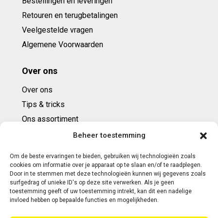
Bestellingen en leveringen
Retouren en terugbetalingen
Veelgestelde vragen
Algemene Voorwaarden
Over ons
Over ons
Tips & tricks
Ons assortiment
Cadeaubonnen
Beheer toestemming
Om de beste ervaringen te bieden, gebruiken wij technologieën zoals
Contact
cookies om informatie over je apparaat op te slaan en/of te raadplegen.
Door in te stemmen met deze technologieën kunnen wij gegevens zoals
E: info@ntbespanservice.nl
surfgedrag of unieke ID's op deze site verwerken. Als je geen
toestemming geeft of uw toestemming intrekt, kan dit een nadelige
+31 (0)6-5188 0267
invloed hebben op bepaalde functies en mogelijkheden.
Adres: