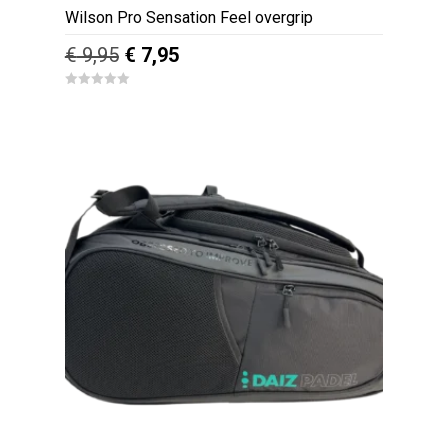
Wilson Pro Sensation Feel overgrip
Oorspronkelijke
Huidige
€
9,95
€
7,95
prijs
prijs
0
was:
is:
o
u
€ 9,95.
€ 7,95.
t
o
f
5