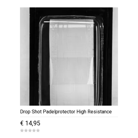
was:
is:
o
u
€ 119,95.
€ 99,95.
t
o
f
5
Drop Shot Padelprotector High Resistance
€
14,95
0