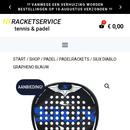
!!! VANWEGE EEN VERHUIZING WORDEN
BESTELLINGEN OP 10 AUGUSTUS VERZONDEN !!!
€
0,00
START
/
SHOP
/
PADEL
/
PADELRACKETS
/ SIUX DIABLO
GRAPHENO BLAUW
AANBIEDING!