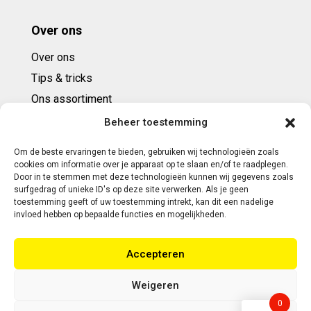
Over ons
Over ons
Tips & tricks
Ons assortiment
Cadeaubonnen
Beheer toestemming
Om de beste ervaringen te bieden, gebruiken wij technologieën zoals
Contact
cookies om informatie over je apparaat op te slaan en/of te raadplegen.
Door in te stemmen met deze technologieën kunnen wij gegevens zoals
E: info@ntbespanservice.nl
surfgedrag of unieke ID's op deze site verwerken. Als je geen
toestemming geeft of uw toestemming intrekt, kan dit een nadelige
+31 (0)6-5188 0267
invloed hebben op bepaalde functies en mogelijkheden.
Adres:
Accepteren
Modelleur 41
5171SL KAATSHEUVEL
Weigeren
0