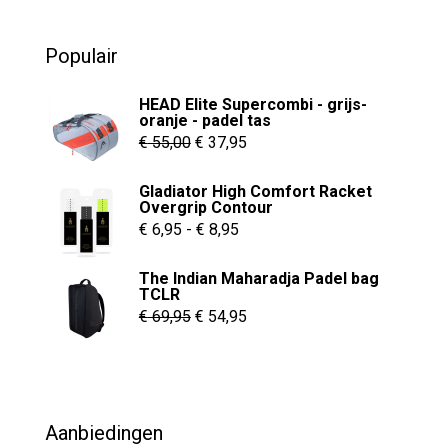
was:
is:
o
u
€ 79,95.
€ 34,95.
t
o
Populair
f
5
HEAD Elite Supercombi - grijs-
oranje - padel tas
Oorspronkelijke
Huidige
€
55,00
€
37,95
prijs
prijs
Gladiator High Comfort Racket
was:
is:
Overgrip Contour
€ 55,00.
€ 37,95.
Prijsklasse:
€
6,95
-
€
8,95
€ 6,95
The Indian Maharadja Padel bag
tot
TCLR
€ 8,95
Oorspronkelijke
Huidige
€
69,95
€
54,95
prijs
prijs
was:
is:
€ 69,95.
€ 54,95.
Aanbiedingen