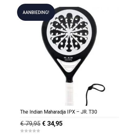
o
u
t
AANBIEDING!
o
f
5
The Indian Maharadja IPX – JR. T30
Oorspronkelijke
Huidige
€
79,95
€
34,95
prijs
prijs
0