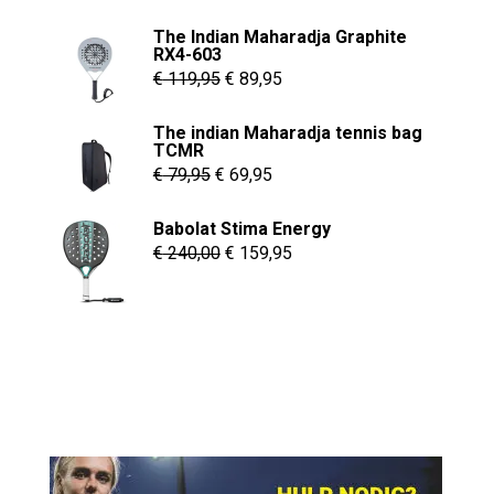
The Indian Maharadja Graphite
RX4-603
Oorspronkelijke
Huidige
€
119,95
€
89,95
prijs
prijs
The indian Maharadja tennis bag
was:
is:
TCMR
€ 119,95.
€ 89,95.
Oorspronkelijke
Huidige
€
79,95
€
69,95
prijs
prijs
Babolat Stima Energy
was:
is:
Oorspronkelijke
Huidige
€
240,00
€
159,95
€ 79,95.
€ 69,95.
prijs
prijs
was:
is:
€ 240,00.
€ 159,95.