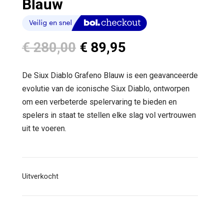
Blauw
Oorspronkelijke
Huidige
€
280,00
€
89,95
prijs
prijs
was:
is:
De Siux Diablo Grafeno Blauw is een geavanceerde
€ 280,00.
€ 89,95.
evolutie van de iconische Siux Diablo, ontworpen
om een verbeterde spelervaring te bieden en
spelers in staat te stellen elke slag vol vertrouwen
uit te voeren.
Uitverkocht