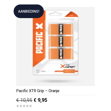
AANBIEDING!
Pacific XTR Grip – Oranje
Oorspronkelijke
Huidige
€
10,95
€
9,95
prijs
prijs
0