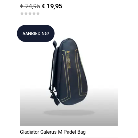
Oorspronkelijke
Huidige
€
24,95
€
19,95
prijs
prijs
0
was:
is:
o
u
€ 24,95.
€ 19,95.
t
AANBIEDING!
o
f
5
Gladiator Galerus M Padel Bag