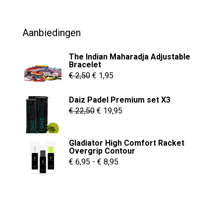
was:
is:
€ 69,95.
€ 54,95.
Aanbiedingen
The Indian Maharadja Adjustable
Bracelet
Oorspronkelijke
Huidige
€
2,50
€
1,95
prijs
prijs
Daiz Padel Premium set X3
was:
is:
Oorspronkelijke
Huidige
€
22,50
€
19,95
€ 2,50.
€ 1,95.
prijs
prijs
was:
is:
Gladiator High Comfort Racket
€ 22,50.
€ 19,95.
Overgrip Contour
Prijsklasse:
€
6,95
-
€
8,95
€ 6,95
tot
€ 8,95