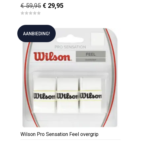
Oorspronkelijke
Huidige
€
59,95
€
29,95
prijs
prijs
0
was:
is:
o
u
€ 59,95.
€ 29,95.
t
AANBIEDING!
o
f
5
Wilson Pro Sensation Feel overgrip