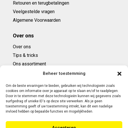
Retouren en terugbetalingen
Veelgestelde vragen
Algemene Voorwaarden
Over ons
Over ons
Tips & tricks
Ons assortiment
Cadeaubonnen
Beheer toestemming
Om de beste ervaringen te bieden, gebruiken wij technologieën zoals
Contact
cookies om informatie over je apparaat op te slaan en/of te raadplegen.
Door in te stemmen met deze technologieën kunnen wij gegevens zoals
E: info@ntbespanservice.nl
surfgedrag of unieke ID's op deze site verwerken. Als je geen
toestemming geeft of uw toestemming intrekt, kan dit een nadelige
+31 (0)6-5188 0267
invloed hebben op bepaalde functies en mogelijkheden.
Adres:
Accepteren