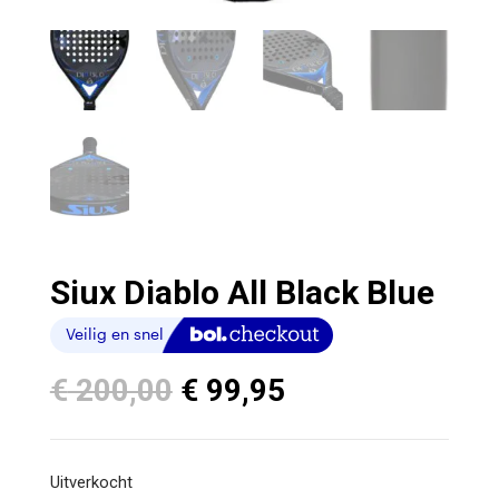
Siux Diablo All Black Blue
Oorspronkelijke
Huidige
€
200,00
€
99,95
prijs
prijs
was:
is:
€ 200,00.
€ 99,95.
Uitverkocht