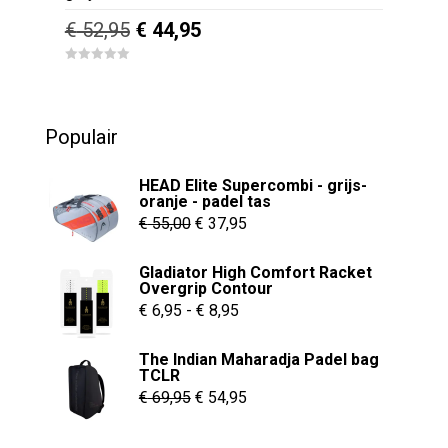
Oorspronkelijke
Huidige
€
52,95
€
44,95
prijs
prijs
0
was:
is:
o
u
€ 52,95.
€ 44,95.
t
o
Populair
f
5
HEAD Elite Supercombi - grijs-
oranje - padel tas
Oorspronkelijke
Huidige
€
55,00
€
37,95
prijs
prijs
Gladiator High Comfort Racket
was:
is:
Overgrip Contour
€ 55,00.
€ 37,95.
Prijsklasse:
€
6,95
-
€
8,95
€ 6,95
The Indian Maharadja Padel bag
tot
TCLR
€ 8,95
Oorspronkelijke
Huidige
€
69,95
€
54,95
prijs
prijs