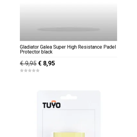
Gladiator Galea Super High Resistance Padel
Protector black
Oorspronkelijke
Huidige
€
9,95
€
8,95
prijs
prijs
0
was:
is:
o
u
€ 9,95.
€ 8,95.
t
o
f
5