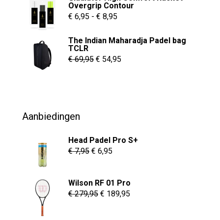
Overgrip Contour
worden
€ 55,00.
€ 37,95.
Prijsklasse:
€
6,95
-
€
8,95
op
€ 6,95
de
The Indian Maharadja Padel bag
tot
TCLR
productpagina
€ 8,95
Oorspronkelijke
Huidige
€
69,95
€
54,95
prijs
prijs
was:
is:
€ 69,95.
€ 54,95.
Aanbiedingen
Head Padel Pro S+
Oorspronkelijke
Huidige
€
7,95
€
6,95
prijs
prijs
was:
is:
Wilson RF 01 Pro
€ 7,95.
€ 6,95.
Oorspronkelijke
Huidige
€
279,95
€
189,95
prijs
prijs
was:
is: