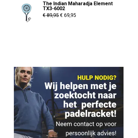
The Indian Maharadja Element
€ 279,95.
€ 189,95.
TX3-6002
Oorspronkelijke
Huidige
€
89,95
€
69,95
prijs
prijs
was:
is:
€ 89,95.
€ 69,95.