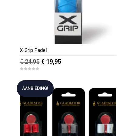
X-Grip Padel
Oorspronkelijke
Huidige
€
24,95
€
19,95
prijs
prijs
0
was:
is:
o
u
€ 24,95.
€ 19,95.
t
AANBIEDING!
o
f
5