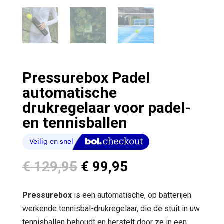
Pressurebox Padel
automatische
drukregelaar voor padel-
en tennisballen
Oorspronkelijke
Huidige
€
129,95
€
99,95
prijs
prijs
was:
is:
Pressurebox
is een automatische, op batterijen
€ 129,95.
€ 99,95.
werkende tennisbal-drukregelaar, die de stuit in uw
tennisballen behoudt en herstelt door ze in een