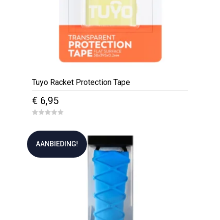
Tuyo Racket Protection Tape
€
6,95
0
o
u
t
AANBIEDING!
o
f
5