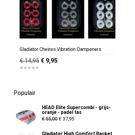
Gladiator Cheires Vibration Dampeners
Oorspronkelijke
Huidige
€
14,95
€
9,95
prijs
prijs
Dit
0
was:
is:
o
product
u
€ 14,95.
€ 9,95.
t
heeft
o
Populair
f
meerdere
5
variaties.
HEAD Elite Supercombi - grijs-
Deze
oranje - padel tas
Oorspronkelijke
Huidige
optie
€
55,00
€
37,95
kan
prijs
prijs
Gladiator High Comfort Racket
gekozen
was:
is: