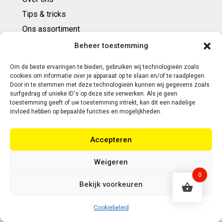
Tips & tricks
Ons assortiment
Cadeaubonnen
Beheer toestemming
Om de beste ervaringen te bieden, gebruiken wij technologieën zoals
Contact
cookies om informatie over je apparaat op te slaan en/of te raadplegen.
Door in te stemmen met deze technologieën kunnen wij gegevens zoals
E: info@ntbespanservice.nl
surfgedrag of unieke ID's op deze site verwerken. Als je geen
toestemming geeft of uw toestemming intrekt, kan dit een nadelige
+31 (0)6-5188 0267
invloed hebben op bepaalde functies en mogelijkheden.
Adres:
Accepteren
Modelleur 41
5171SL KAATSHEUVEL
Weigeren
0
Bekijk voorkeuren
Copyright 2026 | Webontwikkeling door Eerlijk
Design
Cookiebeleid