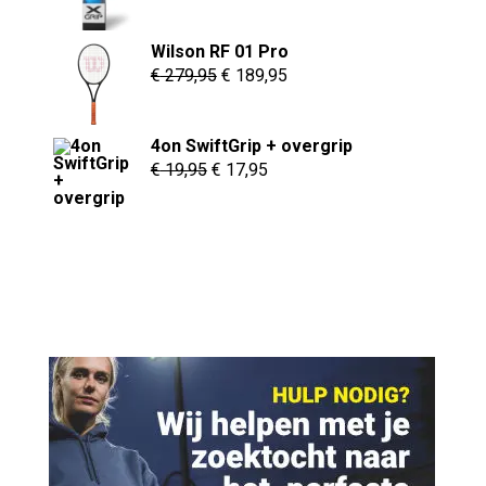
prijs
prijs
was:
is:
Wilson RF 01 Pro
€ 24,95.
€ 19,95.
Oorspronkelijke
Huidige
€
279,95
€
189,95
prijs
prijs
was:
is:
4on SwiftGrip + overgrip
€ 279,95.
€ 189,95.
Oorspronkelijke
Huidige
€
19,95
€
17,95
prijs
prijs
was:
is:
€ 19,95.
€ 17,95.