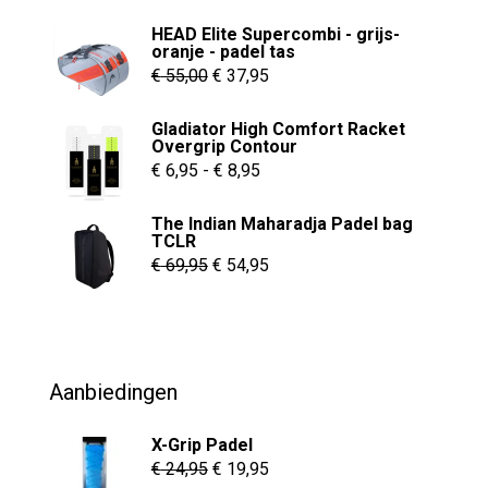
HEAD Elite Supercombi - grijs-
oranje - padel tas
Oorspronkelijke
Huidige
€
55,00
€
37,95
prijs
prijs
Gladiator High Comfort Racket
was:
is:
Overgrip Contour
€ 55,00.
€ 37,95.
Prijsklasse:
€
6,95
-
€
8,95
€ 6,95
The Indian Maharadja Padel bag
tot
TCLR
€ 8,95
Oorspronkelijke
Huidige
€
69,95
€
54,95
prijs
prijs
was:
is:
€ 69,95.
€ 54,95.
Aanbiedingen
X-Grip Padel
Oorspronkelijke
Huidige
€
24,95
€
19,95