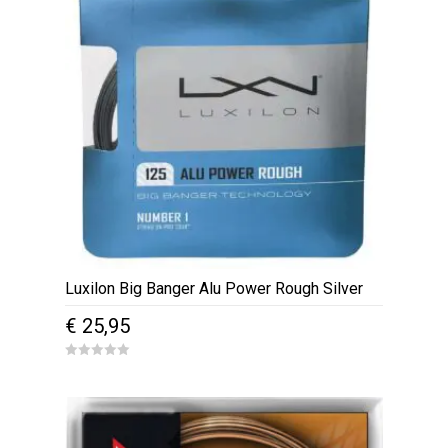
Luxilon Big Banger Alu Power Rough Silver
€
25,95
0
o
u
t
o
f
5