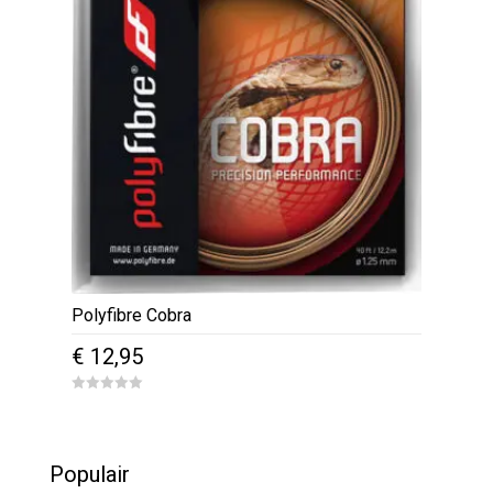
Polyfibre Cobra
€
12,95
0
o
u
t
o
Populair
f
5