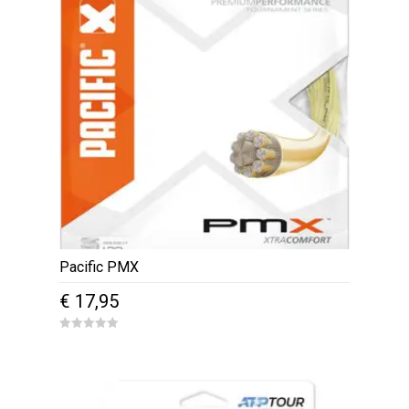
Pacific PMX
€
17,95
0
o
u
t
o
f
5