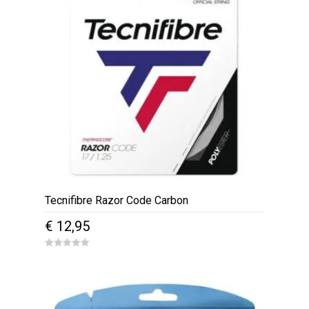
Tecnifibre Razor Code Carbon
€
12,95
0
o
u
t
o
f
5