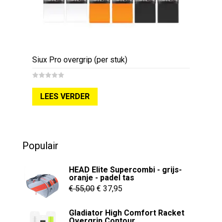
Siux Pro overgrip (per stuk)
0
o
LEES VERDER
u
t
o
f
5
Populair
HEAD Elite Supercombi - grijs-
oranje - padel tas
Oorspronkelijke
Huidige
€
55,00
€
37,95
prijs
prijs
Gladiator High Comfort Racket
was:
is:
Overgrip Contour