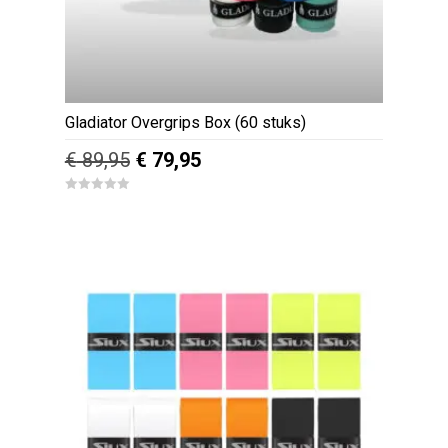
op
de
productpagina
Gladiator Overgrips Box (60 stuks)
Oorspronkelijke
Huidige
€
89,95
€
79,95
prijs
prijs
0
was:
is:
o
u
€ 89,95.
€ 79,95.
t
o
f
5