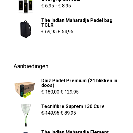
€ 55,00.
€ 37,95.
Prijsklasse:
€
6,95
-
€
8,95
€ 6,95
The Indian Maharadja Padel bag
tot
TCLR
€ 8,95
Oorspronkelijke
Huidige
€
69,95
€
54,95
prijs
prijs
was:
is:
€ 69,95.
€ 54,95.
Aanbiedingen
Daiz Padel Premium (24 blikken in
doos)
Oorspronkelijke
Huidige
€
180,00
€
129,95
prijs
prijs
Tecnifibre Suprem 130 Curv
was:
is:
Oorspronkelijke
Huidige
€
149,95
€
89,95
€ 180,00.
€ 129,95.
prijs
prijs
was:
is:
The Indian Maharadja Element