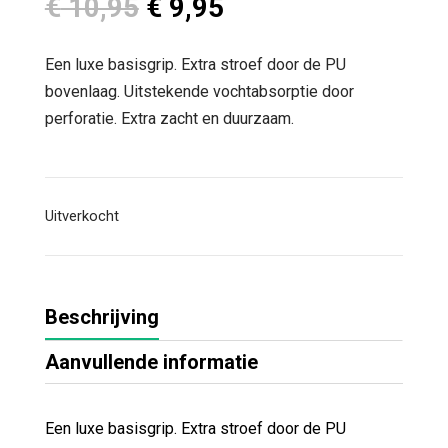
Oorspronkelijke
Huidige
€
10,95
€
9,95
prijs
prijs
was:
is:
Een luxe basisgrip. Extra stroef door de PU
€ 10,95.
€ 9,95.
bovenlaag. Uitstekende vochtabsorptie door
perforatie. Extra zacht en duurzaam.
Uitverkocht
Beschrijving
Aanvullende informatie
Een luxe basisgrip. Extra stroef door de PU