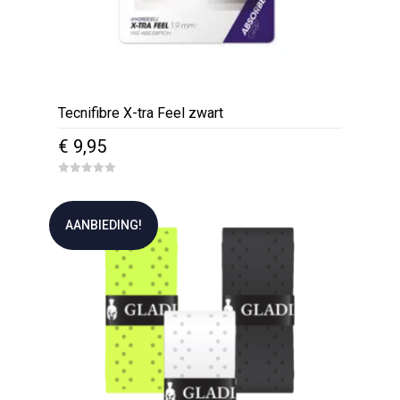
Tecnifibre X-tra Feel zwart
€
9,95
0
o
u
t
AANBIEDING!
o
f
5