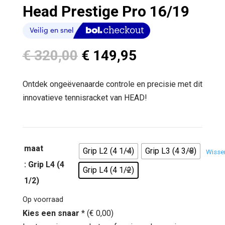
Head Prestige Pro 16/19
Oorspronkelijke
Huidige
€
320,00
€
149,95
prijs
prijs
was:
is:
Ontdek ongeëvenaarde controle en precisie met dit
€ 320,00.
€ 149,95.
innovatieve tennisracket van HEAD!
maat
Grip L2 (4 1/4)
Grip L3 (4 3/8)
Wisse
: Grip L4 (4
Grip L4 (4 1/2)
1/2)
Op voorraad
Kies een snaar
*
(
€
0,00
)