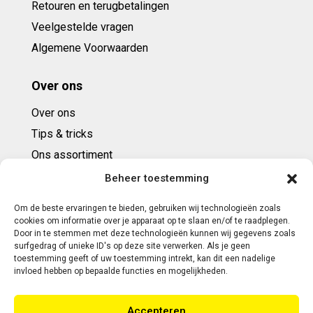
Retouren en terugbetalingen
Veelgestelde vragen
Algemene Voorwaarden
Over ons
Over ons
Tips & tricks
Ons assortiment
Cadeaubonnen
Beheer toestemming
Om de beste ervaringen te bieden, gebruiken wij technologieën zoals
Contact
cookies om informatie over je apparaat op te slaan en/of te raadplegen.
Door in te stemmen met deze technologieën kunnen wij gegevens zoals
E: info@ntbespanservice.nl
surfgedrag of unieke ID's op deze site verwerken. Als je geen
toestemming geeft of uw toestemming intrekt, kan dit een nadelige
+31 (0)6-5188 0267
invloed hebben op bepaalde functies en mogelijkheden.
Adres:
Accepteren