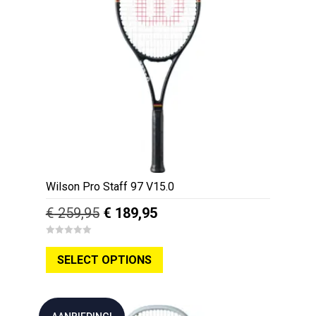
Wilson Pro Staff 97 V15.0
Oorspronkelijke
Huidige
€
259,95
€
189,95
prijs
prijs
Dit
0
was:
is:
o
SELECT OPTIONS
u
product
€ 259,95.
€ 189,95.
t
o
heeft
f
5
meerdere