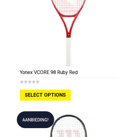
Yonex VCORE 98 Ruby Red
0
o
SELECT OPTIONS
u
t
o
f
5
AANBIEDING!