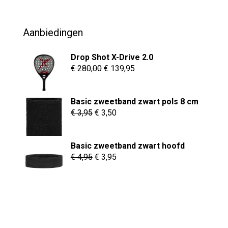
was:
is:
€ 69,95.
€ 54,95.
Aanbiedingen
Drop Shot X-Drive 2.0
Oorspronkelijke
Huidige
€
280,00
€
139,95
prijs
prijs
was:
is:
Basic zweetband zwart pols 8 cm
€ 280,00.
€ 139,95.
Oorspronkelijke
Huidige
€
3,95
€
3,50
prijs
prijs
was:
is:
Basic zweetband zwart hoofd
€ 3,95.
€ 3,50.
Oorspronkelijke
Huidige
€
4,95
€
3,95
prijs
prijs
was:
is:
€ 4,95.
€ 3,95.