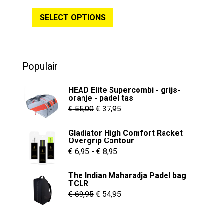
Dit
0
was:
is:
o
SELECT OPTIONS
u
product
€ 249,95.
€ 199,95.
t
o
heeft
f
5
meerdere
variaties.
Populair
Deze
optie
HEAD Elite Supercombi - grijs-
kan
oranje - padel tas
Oorspronkelijke
Huidige
gekozen
€
55,00
€
37,95
worden
prijs
prijs
Gladiator High Comfort Racket
op
was:
is:
Overgrip Contour
de
€ 55,00.
€ 37,95.
Prijsklasse:
€
6,95
-
€
8,95
productpagina
€ 6,95
The Indian Maharadja Padel bag
tot
TCLR
€ 8,95
Oorspronkelijke
Huidige
€
69,95
€
54,95
prijs
prijs