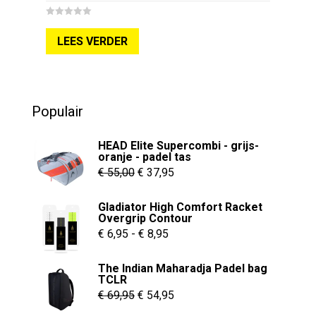
0
o
LEES VERDER
u
t
o
f
5
Populair
HEAD Elite Supercombi - grijs-
oranje - padel tas
Oorspronkelijke
Huidige
€
55,00
€
37,95
prijs
prijs
Gladiator High Comfort Racket
was:
is:
Overgrip Contour
€ 55,00.
€ 37,95.
Prijsklasse:
€
6,95
-
€
8,95
€ 6,95
The Indian Maharadja Padel bag
tot
TCLR
€ 8,95
Oorspronkelijke
Huidige
€
69,95
€
54,95
prijs
prijs