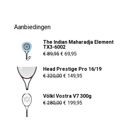
was:
is:
€ 69,95.
€ 54,95.
Aanbiedingen
The Indian Maharadja Element
TX3-6002
Oorspronkelijke
Huidige
€
89,95
€
69,95
prijs
prijs
Head Prestige Pro 16/19
was:
is:
Oorspronkelijke
Huidige
€
320,00
€
149,95
€ 89,95.
€ 69,95.
prijs
prijs
was:
is:
Völkl Vostra V7 300g
€ 320,00.
€ 149,95.
Oorspronkelijke
Huidige
€
280,00
€
199,95
prijs
prijs
was:
is:
€ 280,00.
€ 199,95.