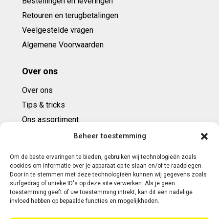
Bestellingen en leveringen
Retouren en terugbetalingen
Veelgestelde vragen
Algemene Voorwaarden
Over ons
Over ons
Tips & tricks
Ons assortiment
Cadeaubonnen
Beheer toestemming
Om de beste ervaringen te bieden, gebruiken wij technologieën zoals
Contact
cookies om informatie over je apparaat op te slaan en/of te raadplegen.
Door in te stemmen met deze technologieën kunnen wij gegevens zoals
E: info@ntbespanservice.nl
surfgedrag of unieke ID's op deze site verwerken. Als je geen
toestemming geeft of uw toestemming intrekt, kan dit een nadelige
+31 (0)6-5188 0267
invloed hebben op bepaalde functies en mogelijkheden.
Adres: