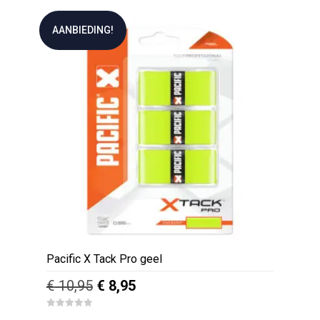
AANBIEDING!
Pacific X Tack Pro geel
Oorspronkelijke
Huidige
€
10,95
€
8,95
prijs
prijs
0