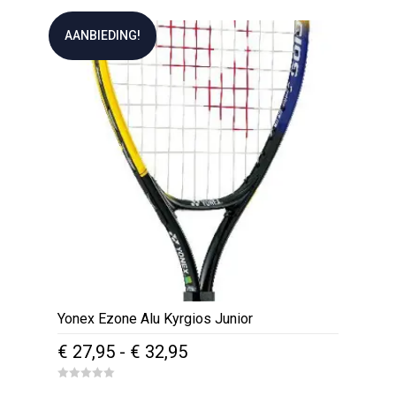
was:
is:
o
u
€ 10,95.
€ 8,95.
t
AANBIEDING!
o
f
5
Yonex Ezone Alu Kyrgios Junior
Prijsklasse:
€
27,95
-
€
32,95
€ 27,95
Dit
0