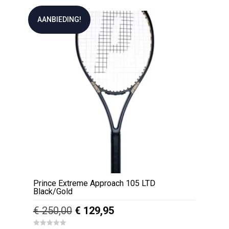
tot
o
product
u
€ 32,95
t
heeft
AANBIEDING!
o
f
meerdere
5
variaties.
Deze
optie
kan
gekozen
worden
op
de
productpagina
Prince Extreme Approach 105 LTD
Black/Gold
Oorspronkelijke
Huidige
€
250,00
€
129,95
prijs
prijs