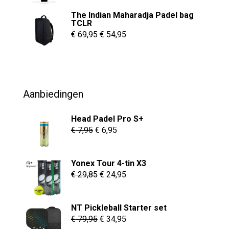
€ 6,95
The Indian Maharadja Padel bag
tot
TCLR
€ 8,95
Oorspronkelijke
Huidige
€
69,95
€
54,95
prijs
prijs
was:
is:
€ 69,95.
€ 54,95.
Aanbiedingen
Head Padel Pro S+
Oorspronkelijke
Huidige
€
7,95
€
6,95
prijs
prijs
was:
is:
Yonex Tour 4-tin X3
€ 7,95.
€ 6,95.
Oorspronkelijke
Huidige
€
29,85
€
24,95
prijs
prijs
was:
is:
NT Pickleball Starter set
€ 29,85.
€ 24,95.
Oorspronkelijke
Huidige
€
79,95
€
34,95