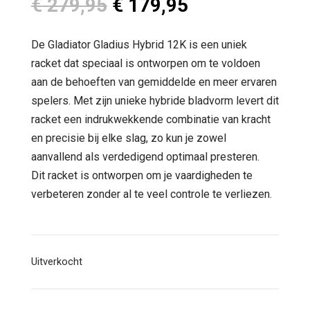
Oorspronkelijke
Huidige
€
279,95
€
179,95
prijs
prijs
was:
is:
De Gladiator Gladius Hybrid 12K is een uniek
€ 279,95.
€ 179,95.
racket dat speciaal is ontworpen om te voldoen
aan de behoeften van gemiddelde en meer ervaren
spelers. Met zijn unieke hybride bladvorm levert dit
racket een indrukwekkende combinatie van kracht
en precisie bij elke slag, zo kun je zowel
aanvallend als verdedigend optimaal presteren.
Dit racket is ontworpen om je vaardigheden te
verbeteren zonder al te veel controle te verliezen.
Uitverkocht