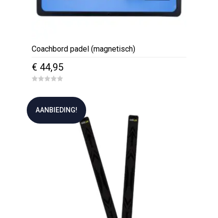
Coachbord padel (magnetisch)
€
44,95
0
o
u
t
AANBIEDING!
o
f
5