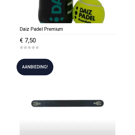
Daiz Padel Premium
€
7,50
0
o
u
t
AANBIEDING!
o
f
5