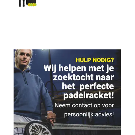
prijs
prijs
was:
is:
€ 79,95.
€ 34,95.