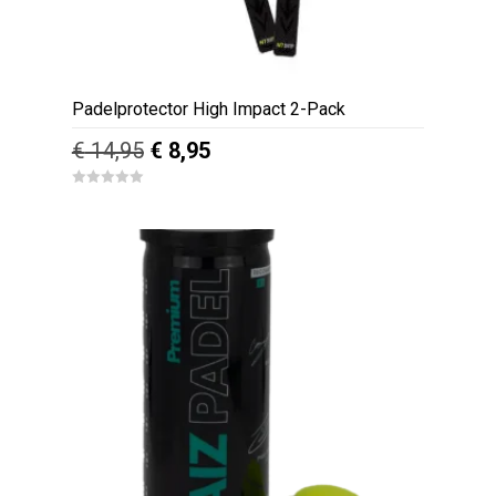
Padelprotector High Impact 2-Pack
Oorspronkelijke
Huidige
€
14,95
€
8,95
prijs
prijs
0
was:
is:
o
u
€ 14,95.
€ 8,95.
t
o
f
5