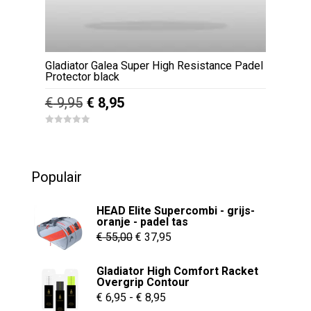
Gladiator Galea Super High Resistance Padel
Protector black
Oorspronkelijke
Huidige
€
9,95
€
8,95
prijs
prijs
0
was:
is:
o
u
€ 9,95.
€ 8,95.
t
o
Populair
f
5
HEAD Elite Supercombi - grijs-
oranje - padel tas
Oorspronkelijke
Huidige
€
55,00
€
37,95
prijs
prijs
Gladiator High Comfort Racket
was:
is:
Overgrip Contour
€ 55,00.
€ 37,95.
Prijsklasse:
€
6,95
-
€
8,95