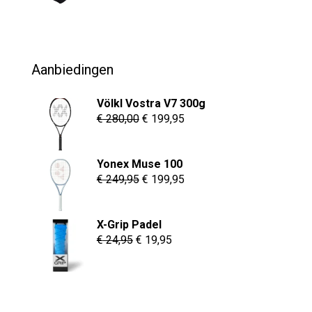
prijs
prijs
was:
is:
€ 69,95.
€ 54,95.
Aanbiedingen
Völkl Vostra V7 300g
Oorspronkelijke
Huidige
€
280,00
€
199,95
prijs
prijs
was:
is:
Yonex Muse 100
€ 280,00.
€ 199,95.
Oorspronkelijke
Huidige
€
249,95
€
199,95
prijs
prijs
was:
is:
X-Grip Padel
€ 249,95.
€ 199,95.
Oorspronkelijke
Huidige
€
24,95
€
19,95
prijs
prijs
was:
is:
€ 24,95.
€ 19,95.