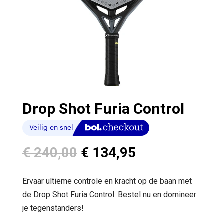
Drop Shot Furia Control
Oorspronkelijke
Huidige
€
240,00
€
134,95
prijs
prijs
was:
is:
Ervaar ultieme controle en kracht op de baan met
€ 240,00.
€ 134,95.
de Drop Shot Furia Control. Bestel nu en domineer
je tegenstanders!