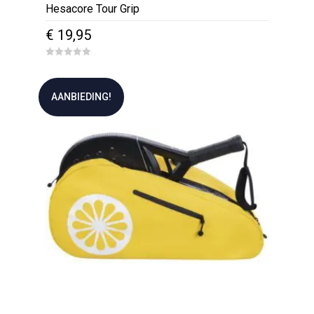
Hesacore Tour Grip
€
19,95
0
o
u
t
AANBIEDING!
o
f
5