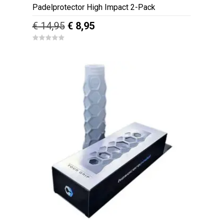
Padelprotector High Impact 2-Pack
Oorspronkelijke
Huidige
€
14,95
€
8,95
prijs
prijs
0
was:
is:
o
u
€ 14,95.
€ 8,95.
t
o
f
5