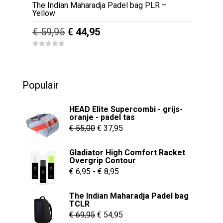
The Indian Maharadja Padel bag PLR –
Yellow
Oorspronkelijke
Huidige
€
59,95
€
44,95
prijs
prijs
0
was:
is:
o
u
€ 59,95.
€ 44,95.
t
o
Populair
f
5
HEAD Elite Supercombi - grijs-
oranje - padel tas
Oorspronkelijke
Huidige
€
55,00
€
37,95
prijs
prijs
Gladiator High Comfort Racket
was:
is:
Overgrip Contour
€ 55,00.
€ 37,95.
Prijsklasse:
€
6,95
-
€
8,95
€ 6,95
The Indian Maharadja Padel bag
tot
TCLR
€ 8,95
Oorspronkelijke
Huidige
€
69,95
€
54,95