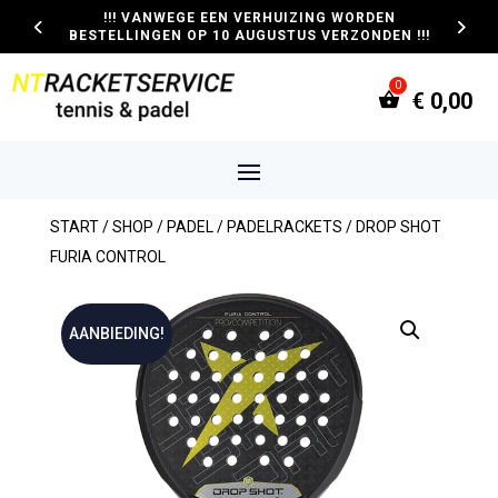
!!! VANWEGE EEN VERHUIZING WORDEN
BESTELLINGEN OP 10 AUGUSTUS VERZONDEN !!!
€
0,00
START
/
SHOP
/
PADEL
/
PADELRACKETS
/ DROP SHOT
FURIA CONTROL
AANBIEDING!