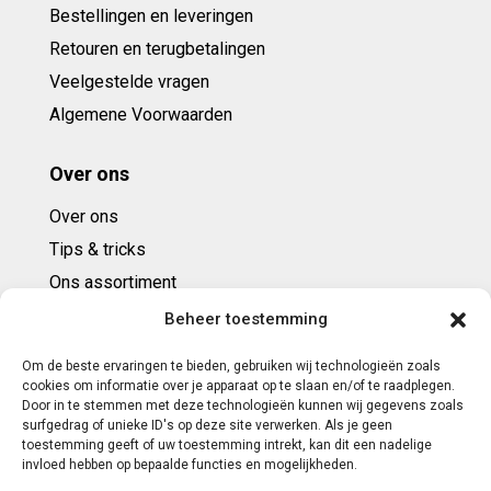
Bestellingen en leveringen
Retouren en terugbetalingen
Veelgestelde vragen
Algemene Voorwaarden
Over ons
Over ons
Tips & tricks
Ons assortiment
Cadeaubonnen
Beheer toestemming
Om de beste ervaringen te bieden, gebruiken wij technologieën zoals
Contact
cookies om informatie over je apparaat op te slaan en/of te raadplegen.
Door in te stemmen met deze technologieën kunnen wij gegevens zoals
E: info@ntbespanservice.nl
surfgedrag of unieke ID's op deze site verwerken. Als je geen
toestemming geeft of uw toestemming intrekt, kan dit een nadelige
+31 (0)6-5188 0267
invloed hebben op bepaalde functies en mogelijkheden.