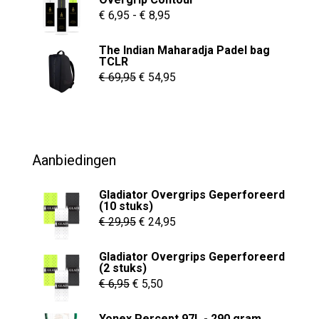
€ 55,00.
€ 37,95.
Prijsklasse:
€
6,95
-
€
8,95
€ 6,95
The Indian Maharadja Padel bag
tot
TCLR
€ 8,95
Oorspronkelijke
Huidige
€
69,95
€
54,95
prijs
prijs
was:
is:
€ 69,95.
€ 54,95.
Aanbiedingen
Gladiator Overgrips Geperforeerd
(10 stuks)
Oorspronkelijke
Huidige
€
29,95
€
24,95
prijs
prijs
Gladiator Overgrips Geperforeerd
was:
is:
(2 stuks)
€ 29,95.
€ 24,95.
Oorspronkelijke
Huidige
€
6,95
€
5,50
prijs
prijs
Yonex Percept 97L - 290 gram