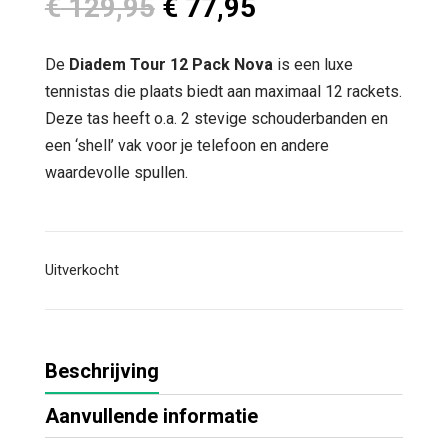
Oorspronkelijke
Huidige
€
129,95
€
77,95
prijs
prijs
was:
is:
De
Diadem Tour 12 Pack Nova
is een luxe
€ 129,95.
€ 77,95.
tennistas die plaats biedt aan maximaal 12 rackets.
Deze tas heeft o.a. 2 stevige schouderbanden en
een ‘shell’ vak voor je telefoon en andere
waardevolle spullen.
Uitverkocht
Beschrijving
Aanvullende informatie