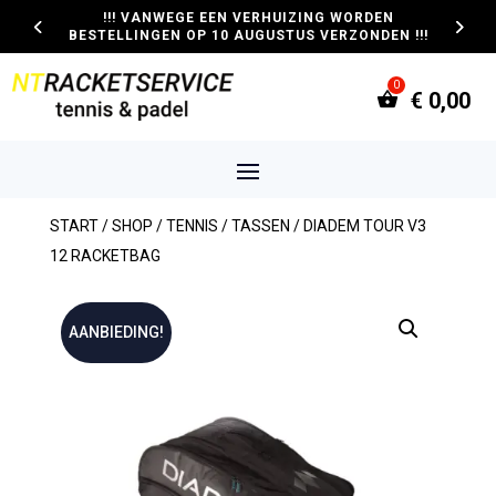
!!! VANWEGE EEN VERHUIZING WORDEN
BESTELLINGEN OP 10 AUGUSTUS VERZONDEN !!!
€
0,00
START
/
SHOP
/
TENNIS
/
TASSEN
/ DIADEM TOUR V3
12 RACKETBAG
AANBIEDING!