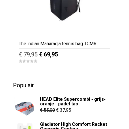
The indian Maharadja tennis bag TCMR
Oorspronkelijke
Huidige
€
79,95
€
69,95
prijs
prijs
0
was:
is:
o
u
€ 79,95.
€ 69,95.
t
o
Populair
f
5
HEAD Elite Supercombi - grijs-
oranje - padel tas
Oorspronkelijke
Huidige
€
55,00
€
37,95
prijs
prijs
Gladiator High Comfort Racket
was:
is:
Overgrip Contour