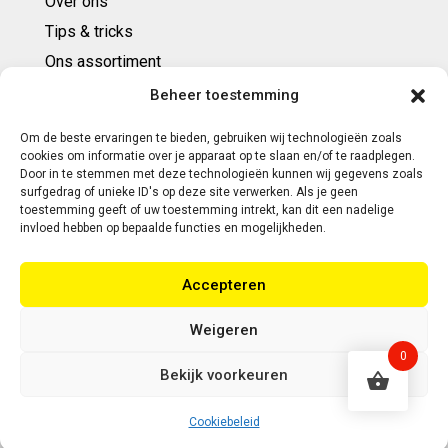
Over ons
Tips & tricks
Ons assortiment
Cadeaubonnen
Beheer toestemming
Om de beste ervaringen te bieden, gebruiken wij technologieën zoals
Contact
cookies om informatie over je apparaat op te slaan en/of te raadplegen.
Door in te stemmen met deze technologieën kunnen wij gegevens zoals
E: info@ntbespanservice.nl
surfgedrag of unieke ID's op deze site verwerken. Als je geen
toestemming geeft of uw toestemming intrekt, kan dit een nadelige
+31 (0)6-5188 0267
invloed hebben op bepaalde functies en mogelijkheden.
Adres:
Accepteren
Modelleur 41
5171SL KAATSHEUVEL
Weigeren
0
Bekijk voorkeuren
Copyright 2026 | Webontwikkeling door Eerlijk
Design
Cookiebeleid