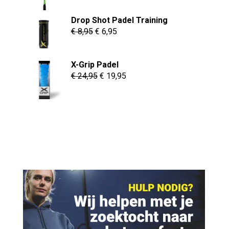
prijs
prijs
was:
is:
Drop Shot Padel Training
€ 149,95.
€ 89,95.
Oorspronkelijke
Huidige
€
8,95
€
6,95
prijs
prijs
was:
is:
X-Grip Padel
€ 8,95.
€ 6,95.
Oorspronkelijke
Huidige
€
24,95
€
19,95
prijs
prijs
was:
is:
€ 24,95.
€ 19,95.