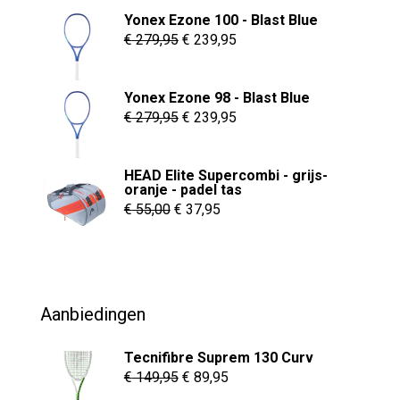
optie
Yonex Ezone 100 - Blast Blue
kan
Oorspronkelijke
Huidige
€
279,95
€
239,95
gekozen
prijs
prijs
worden
was:
is:
Yonex Ezone 98 - Blast Blue
op
€ 279,95.
€ 239,95.
Oorspronkelijke
Huidige
€
279,95
€
239,95
de
prijs
prijs
productpagina
was:
is:
HEAD Elite Supercombi - grijs-
€ 279,95.
€ 239,95.
oranje - padel tas
Oorspronkelijke
Huidige
€
55,00
€
37,95
prijs
prijs
was:
is:
€ 55,00.
€ 37,95.
Aanbiedingen
Tecnifibre Suprem 130 Curv
Oorspronkelijke
Huidige
€
149,95
€
89,95