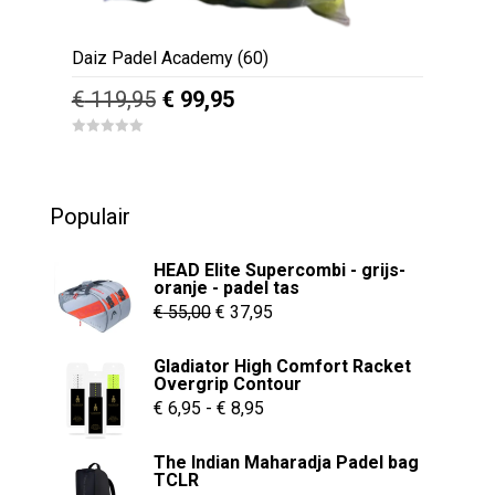
Daiz Padel Academy (60)
Oorspronkelijke
Huidige
€
119,95
€
99,95
prijs
prijs
0
was:
is:
o
u
€ 119,95.
€ 99,95.
t
o
Populair
f
5
HEAD Elite Supercombi - grijs-
oranje - padel tas
Oorspronkelijke
Huidige
€
55,00
€
37,95
prijs
prijs
Gladiator High Comfort Racket
was:
is:
Overgrip Contour
€ 55,00.
€ 37,95.
Prijsklasse:
€
6,95
-
€
8,95
€ 6,95
The Indian Maharadja Padel bag
tot
TCLR