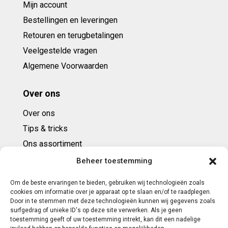
Mijn account
Bestellingen en leveringen
Retouren en terugbetalingen
Veelgestelde vragen
Algemene Voorwaarden
Over ons
Over ons
Tips & tricks
Ons assortiment
Cadeaubonnen
Beheer toestemming
Om de beste ervaringen te bieden, gebruiken wij technologieën zoals
Contact
cookies om informatie over je apparaat op te slaan en/of te raadplegen.
Door in te stemmen met deze technologieën kunnen wij gegevens zoals
E: info@ntbespanservice.nl
surfgedrag of unieke ID's op deze site verwerken. Als je geen
toestemming geeft of uw toestemming intrekt, kan dit een nadelige
+31 (0)6-5188 0267