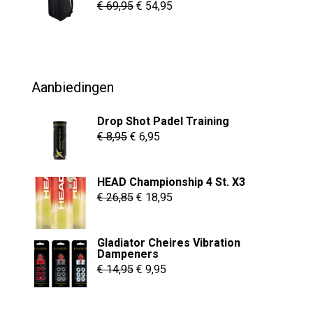
€ 8,95
Oorspronkelijke
Huidige
€
69,95
€
54,95
prijs
prijs
was:
is:
€ 69,95.
€ 54,95.
Aanbiedingen
Drop Shot Padel Training
Oorspronkelijke
Huidige
€
8,95
€
6,95
prijs
prijs
was:
is:
HEAD Championship 4 St. X3
€ 8,95.
€ 6,95.
Oorspronkelijke
Huidige
€
26,85
€
18,95
prijs
prijs
was:
is:
Gladiator Cheires Vibration
€ 26,85.
€ 18,95.
Dampeners
Oorspronkelijke
Huidige
€
14,95
€
9,95
prijs
prijs
was:
is: