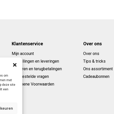
Klantenservice
Over ons
Mijn account
Over ons
Bestellingen en leveringen
Tips & tricks
Retouren en terugbetalingen
Ons assortiment
ies om
Veelgestelde vragen
Cadeaubonnen
emmen met
Algemene Voorwaarden
p deze site
it een
rkeuren