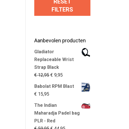
RESET
FILTERS
Aanbevolen producten
Gladiator
Replaceable Wrist
Strap Black
Oorspronkelijke
Huidige
€
12,95
€
9,95
prijs
prijs
Babolat RPM Blast
was:
is:
€
15,95
€ 12,95.
€ 9,95.
The Indian
Maharadja Padel bag
PLR - Red
Oorspronkelijke
Huidige
€
59,95
€
44,95