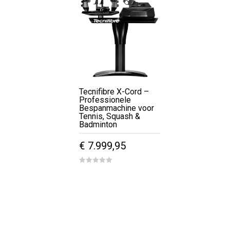
Tecnifibre X-Cord –
Professionele
Bespanmachine voor
Tennis, Squash &
Badminton
€
7.999,95
0
out
of
5