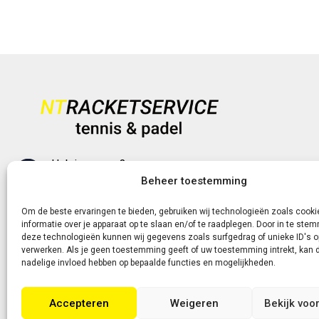
Heb je vragen?
+31 (0)6-5188 0267
Beheer toestemming
Om de beste ervaringen te bieden, gebruiken wij technologieën zoals cook
Of neem contact met ons op via de livechat of e-
informatie over je apparaat op te slaan en/of te raadplegen. Door in te st
deze technologieën kunnen wij gegevens zoals surfgedrag of unieke ID's o
mail!
verwerken. Als je geen toestemming geeft of uw toestemming intrekt, kan d
nadelige invloed hebben op bepaalde functies en mogelijkheden.
Accepteren
Weigeren
Bekijk voo