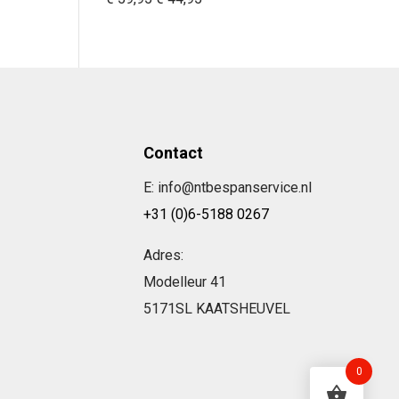
prijs
prijs
was:
is:
€ 59,95.
€ 44,95.
Contact
E: info@ntbespanservice.nl
+31 (0)6-5188 0267
Adres:
Modelleur 41
5171SL KAATSHEUVEL
0